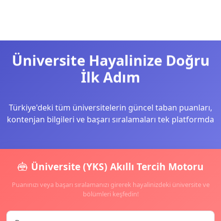
Üniversite Hayalinize Doğru
İlk Adım
Türkiye'deki tüm üniversitelerin güncel taban puanları,
kontenjan bilgileri ve başarı sıralamaları tek platformda
Üniversite (YKS) Akıllı Tercih Motoru
Puanınızı veya başarı sıralamanızı girerek hayalinizdeki üniversite ve
bölümleri keşfedin!