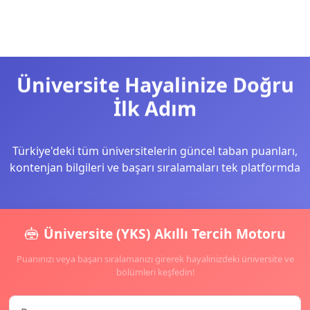
Üniversite Hayalinize Doğru
İlk Adım
Türkiye'deki tüm üniversitelerin güncel taban puanları,
kontenjan bilgileri ve başarı sıralamaları tek platformda
Üniversite (YKS) Akıllı Tercih Motoru
Puanınızı veya başarı sıralamanızı girerek hayalinizdeki üniversite ve
bölümleri keşfedin!