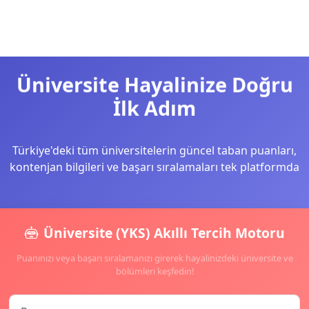
Üniversite Hayalinize Doğru
İlk Adım
Türkiye'deki tüm üniversitelerin güncel taban puanları,
kontenjan bilgileri ve başarı sıralamaları tek platformda
Üniversite (YKS) Akıllı Tercih Motoru
Puanınızı veya başarı sıralamanızı girerek hayalinizdeki üniversite ve
bölümleri keşfedin!