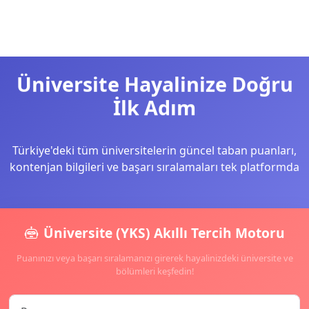
Üniversite Hayalinize Doğru
İlk Adım
Türkiye'deki tüm üniversitelerin güncel taban puanları,
kontenjan bilgileri ve başarı sıralamaları tek platformda
Üniversite (YKS) Akıllı Tercih Motoru
Puanınızı veya başarı sıralamanızı girerek hayalinizdeki üniversite ve
bölümleri keşfedin!