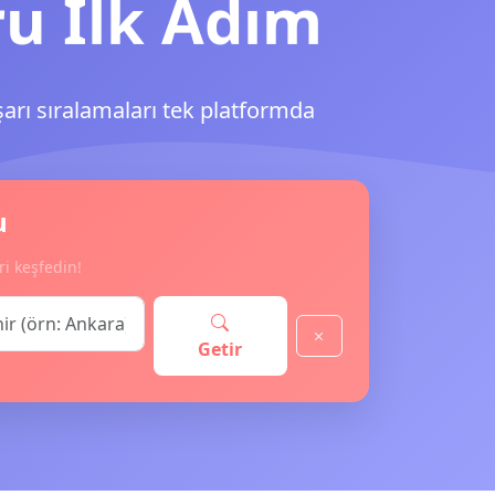
ru İlk Adım
şarı sıralamaları tek platformda
u
ri keşfedin!
Getir