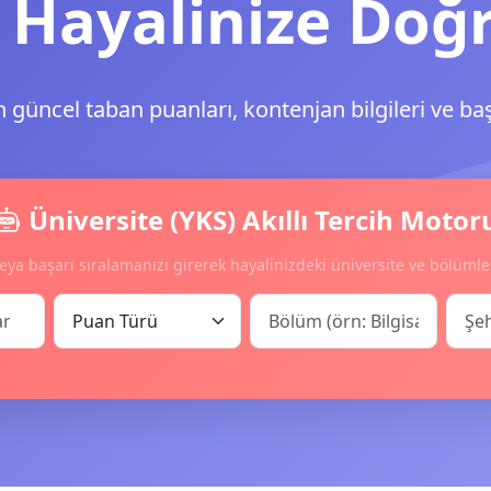
 Hayalinize Doğ
n güncel taban puanları, kontenjan bilgileri ve ba
Üniversite (YKS) Akıllı Tercih Motor
eya başarı sıralamanızı girerek hayalinizdeki üniversite ve bölümle