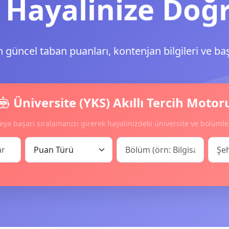
 Hayalinize Doğ
n güncel taban puanları, kontenjan bilgileri ve ba
Üniversite (YKS) Akıllı Tercih Motor
eya başarı sıralamanızı girerek hayalinizdeki üniversite ve bölümle