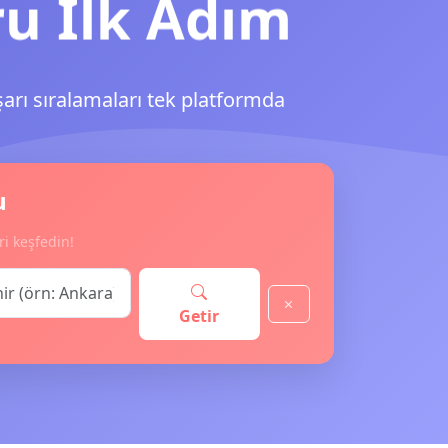
ru İlk Adım
şarı sıralamaları tek platformda
u
ri keşfedin!
Getir