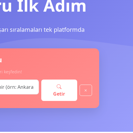
ru İlk Adım
şarı sıralamaları tek platformda
u
ri keşfedin!
Getir