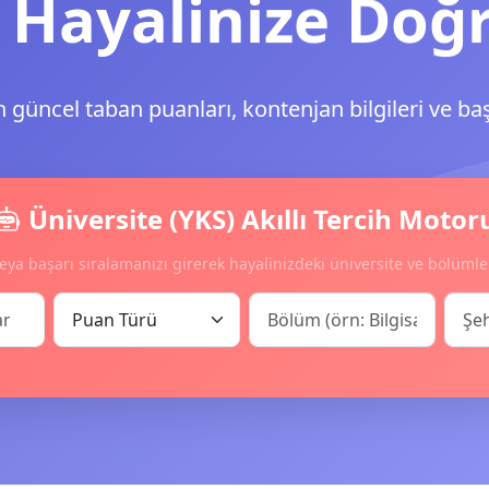
 Hayalinize Doğ
n güncel taban puanları, kontenjan bilgileri ve ba
Üniversite (YKS) Akıllı Tercih Motor
eya başarı sıralamanızı girerek hayalinizdeki üniversite ve bölümle