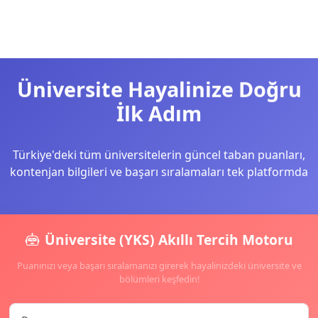
Üniversite Hayalinize Doğru
İlk Adım
Türkiye'deki tüm üniversitelerin güncel taban puanları,
kontenjan bilgileri ve başarı sıralamaları tek platformda
Üniversite (YKS) Akıllı Tercih Motoru
Puanınızı veya başarı sıralamanızı girerek hayalinizdeki üniversite ve
bölümleri keşfedin!