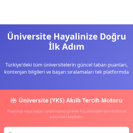
Üniversite Hayalinize Doğru
İlk Adım
Türkiye'deki tüm üniversitelerin güncel taban puanları,
kontenjan bilgileri ve başarı sıralamaları tek platformda
Üniversite (YKS) Akıllı Tercih Motoru
Puanınızı veya başarı sıralamanızı girerek hayalinizdeki üniversite ve
bölümleri keşfedin!