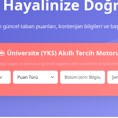
 Hayalinize Doğ
n güncel taban puanları, kontenjan bilgileri ve ba
Üniversite (YKS) Akıllı Tercih Motor
eya başarı sıralamanızı girerek hayalinizdeki üniversite ve bölümle