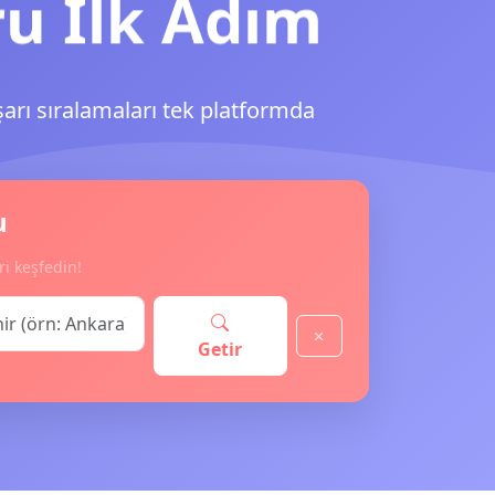
ru İlk Adım
şarı sıralamaları tek platformda
u
ri keşfedin!
Getir