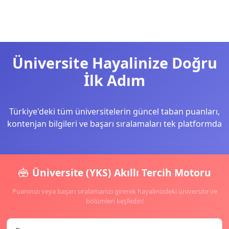
Üniversite Hayalinize Doğru
İlk Adım
Türkiye'deki tüm üniversitelerin güncel taban puanları,
kontenjan bilgileri ve başarı sıralamaları tek platformda
Üniversite (YKS) Akıllı Tercih Motoru
Puanınızı veya başarı sıralamanızı girerek hayalinizdeki üniversite ve
bölümleri keşfedin!