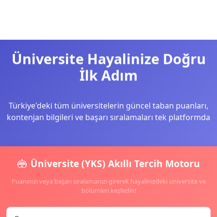
Üniversite Hayalinize Doğru
İlk Adım
Türkiye'deki tüm üniversitelerin güncel taban puanları,
kontenjan bilgileri ve başarı sıralamaları tek platformda
Üniversite (YKS) Akıllı Tercih Motoru
Puanınızı veya başarı sıralamanızı girerek hayalinizdeki üniversite ve
bölümleri keşfedin!