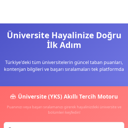
Üniversite Hayalinize Doğru
İlk Adım
Türkiye'deki tüm üniversitelerin güncel taban puanları,
kontenjan bilgileri ve başarı sıralamaları tek platformda
Üniversite (YKS) Akıllı Tercih Motoru
Puanınızı veya başarı sıralamanızı girerek hayalinizdeki üniversite ve
bölümleri keşfedin!