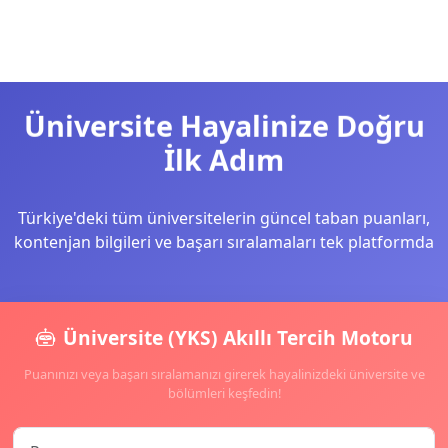
Üniversite Hayalinize Doğru
İlk Adım
Türkiye'deki tüm üniversitelerin güncel taban puanları,
kontenjan bilgileri ve başarı sıralamaları tek platformda
Üniversite (YKS) Akıllı Tercih Motoru
Puanınızı veya başarı sıralamanızı girerek hayalinizdeki üniversite ve
bölümleri keşfedin!