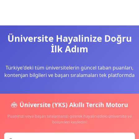
Üniversite Hayalinize Doğru
İlk Adım
Türkiye'deki tüm üniversitelerin güncel taban puanları,
kontenjan bilgileri ve başarı sıralamaları tek platformda
Üniversite (YKS) Akıllı Tercih Motoru
Puanınızı veya başarı sıralamanızı girerek hayalinizdeki üniversite ve
bölümleri keşfedin!