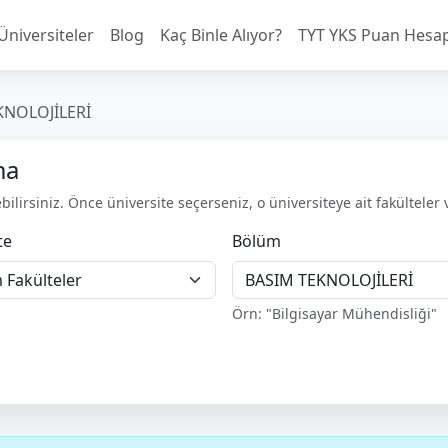
Üniversiteler
Blog
Kaç Binle Alıyor?
TYT YKS Puan Hesa
KNOLOJİLERİ
ma
ilirsiniz. Önce üniversite seçerseniz, o üniversiteye ait fakülteler 
te
Bölüm
Örn: "Bilgisayar Mühendisliği"