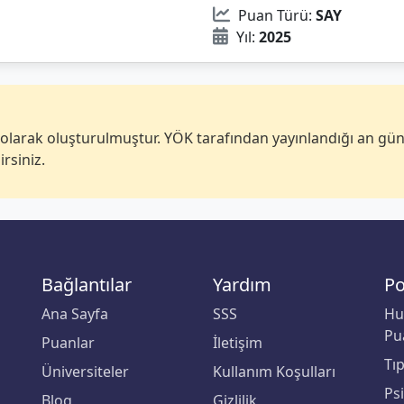
Puan Türü:
SAY
Yıl:
2025
k olarak oluşturulmuştur. YÖK tarafından yayınlandığı an gü
irsiniz.
Bağlantılar
Yardım
Po
Ana Sayfa
SSS
Hu
Pu
Puanlar
İletişim
Tı
Üniversiteler
Kullanım Koşulları
Ps
Blog
Gizlilik