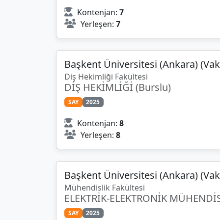
Kontenjan:
7
Yerleşen:
7
Başkent Üniversitesi (Ankara) (Vak
Diş Hekimliği Fakültesi
DİŞ HEKİMLİĞİ (Burslu)
SAY
2025
Kontenjan:
8
Yerleşen:
8
Başkent Üniversitesi (Ankara) (Vak
Mühendislik Fakültesi
ELEKTRİK-ELEKTRONİK MÜHENDİSLİĞ
SAY
2025