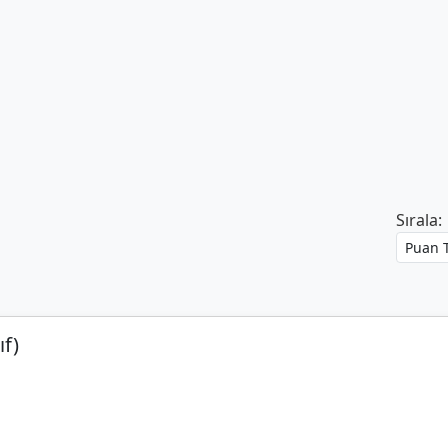
Sırala:
ıf)