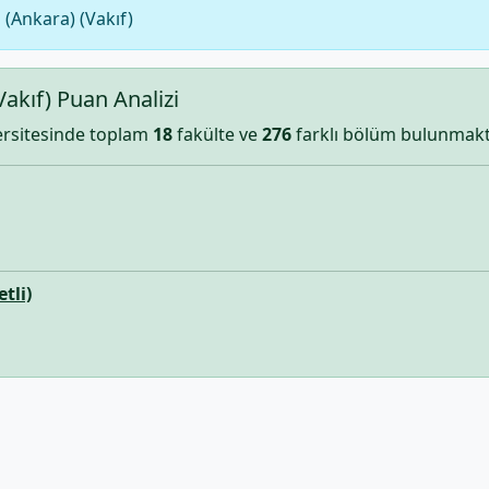
 (Ankara) (Vakıf)
Vakıf) Puan Analizi
versitesinde toplam
18
fakülte ve
276
farklı bölüm bulunmakt
tli)