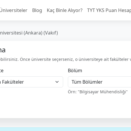
Üniversiteler
Blog
Kaç Binle Alıyor?
TYT YKS Puan Hesa
iversitesi (Ankara) (Vakıf)
ma
ilirsiniz. Önce üniversite seçerseniz, o üniversiteye ait fakülteler 
te
Bölüm
Örn: "Bilgisayar Mühendisliği"