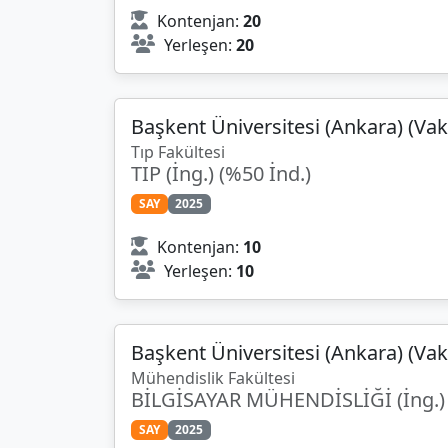
Kontenjan:
20
Yerleşen:
20
Başkent Üniversitesi (Ankara) (Vak
Tıp Fakültesi
TIP (İng.) (%50 İnd.)
SAY
2025
Kontenjan:
10
Yerleşen:
10
Başkent Üniversitesi (Ankara) (Vak
Mühendislik Fakültesi
BİLGİSAYAR MÜHENDİSLİĞİ (İng.) 
SAY
2025