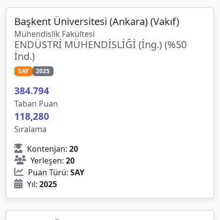
Başkent Üniversitesi (Ankara) (Vakıf)
Mühendislik Fakültesi
ENDÜSTRİ MÜHENDİSLİĞİ (İng.) (%50
İnd.)
SAY
2025
384.794
Taban Puan
118,280
Sıralama
Kontenjan:
20
Yerleşen:
20
Puan Türü:
SAY
Yıl:
2025