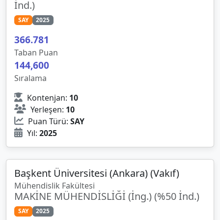
İnd.)
SAY
2025
366.781
Taban Puan
144,600
Sıralama
Kontenjan:
10
Yerleşen:
10
Puan Türü:
SAY
Yıl:
2025
Başkent Üniversitesi (Ankara) (Vakıf)
Mühendislik Fakültesi
MAKİNE MÜHENDİSLİĞİ (İng.) (%50 İnd.)
SAY
2025