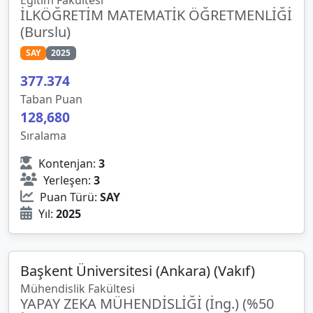
İLKÖĞRETİM MATEMATİK ÖĞRETMENLİĞİ
(Burslu)
SAY
2025
377
.
374
Taban Puan
128,680
Sıralama
Kontenjan:
3
Yerleşen:
3
Puan Türü:
SAY
Yıl:
2025
Başkent Üniversitesi (Ankara) (Vakıf)
Mühendislik Fakültesi
YAPAY ZEKA MÜHENDİSLİĞİ (İng.) (%50