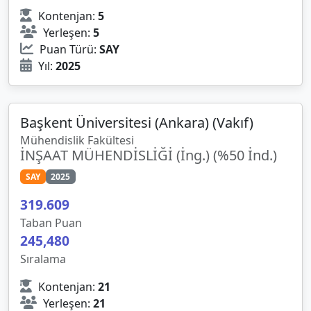
Kontenjan:
5
Yerleşen:
5
Puan Türü:
SAY
Yıl:
2025
Başkent Üniversitesi (Ankara) (Vakıf)
Mühendislik Fakültesi
İNŞAAT MÜHENDİSLİĞİ (İng.) (%50 İnd.)
SAY
2025
319
.
609
Taban Puan
245,480
Sıralama
Kontenjan:
21
Yerleşen:
21