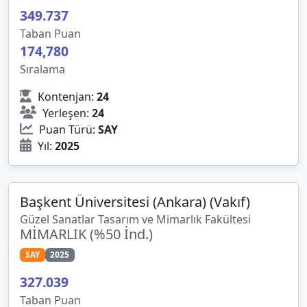
349
.
737
Taban Puan
174,780
Sıralama
Kontenjan:
24
Yerleşen:
24
Puan Türü:
SAY
Yıl:
2025
Başkent Üniversitesi (Ankara) (Vakıf)
Güzel Sanatlar Tasarım ve Mimarlık Fakültesi
MİMARLIK (%50 İnd.)
SAY
2025
327
.
039
Taban Puan