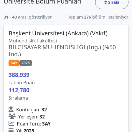
Üniversite Bölüm Puanları
Sırala
31
-
40
arası gösteriliyor
Toplam
276
bölüm listeleniyor
Başkent Üniversitesi (Ankara) (Vakıf)
Mühendislik Fakültesi
BİLGİSAYAR MÜHENDİSLİĞİ (İng.) (%50
İnd.)
SAY
2025
388
.
939
Taban Puan
112,780
Sıralama
Kontenjan:
32
Yerleşen:
32
Puan Türü:
SAY
Yıl:
2025