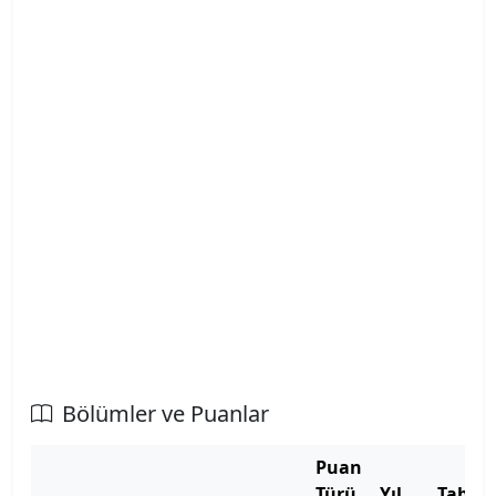
Atatürk Üniversitesi
Atılım Üniversitesi
Avrasya Üniversitesi
Aydın Adnan Menderes Üniversitesi
Azerbaycan Devlet Pedagoji Üniversitesi
Bahçeşehir Kıbrıs Üniversitesi
Bahçeşehir Üniversitesi
Balıkesir Üniversitesi
Bölümler ve Puanlar
Bandırma Onyedi Eylül Üniversitesi
Puan
Türü
Yıl
Taban