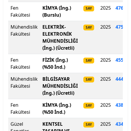
Fen
KİMYA (İng.)
2025
476.89
Ege Üniversitesi
SAY
Fakültesi
(Burslu)
Erciyes Üniversitesi
Mühendislik
ELEKTRİK-
2025
475
.
71
SAY
Fakültesi
ELEKTRONİK
Erzincan Binali Yıldırım Üniversitesi
MÜHENDİSLİĞİ
(İng.) (Ücretli)
Erzurum Teknik Üniversitesi
Fen
FİZİK (İng.)
2025
455
.
31
SAY
Eskişehir Osmangazi Üniversitesi
Fakültesi
(%50 İnd.)
Mühendislik
BİLGİSAYAR
2025
444
.
87
SAY
Eskişehir Teknik Üniversitesi
Fakültesi
MÜHENDİSLİĞİ
(İng.) (Ücretli)
Fatih Sultan Mehmet Vakıf Üniversitesi
Fen
KİMYA (İng.)
2025
438
.
69
SAY
Fenerbahçe Üniversitesi
Fakültesi
(%50 İnd.)
Fırat Üniversitesi
Güzel
KENTSEL
2025
434.48
SAY