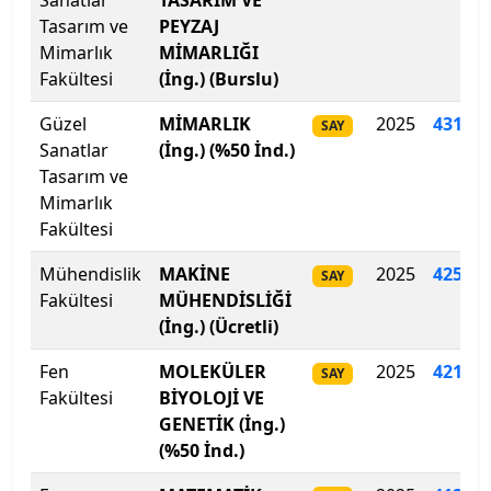
Sanatlar
TASARIM VE
Tasarım ve
Galatasaray Üniversitesi
PEYZAJ
Mimarlık
MİMARLIĞI
Fakültesi
(İng.) (Burslu)
Gazi Üniversitesi
Güzel
MİMARLIK
2025
431
.
47
SAY
Gaziantep İslam Bilim ve Teknoloji Üniversitesi
Sanatlar
(İng.) (%50 İnd.)
Tasarım ve
Gaziantep Üniversitesi
Mimarlık
Fakültesi
Gebze Teknik Üniversitesi
Mühendislik
MAKİNE
2025
425.65
SAY
Giresun Üniversitesi
Fakültesi
MÜHENDİSLİĞİ
(İng.) (Ücretli)
Girne Amerikan Üniversitesi
Fen
MOLEKÜLER
2025
421
.
87
SAY
Fakültesi
BİYOLOJİ VE
Girne Üniversitesi
GENETİK (İng.)
(%50 İnd.)
Gümüşhane Üniversitesi