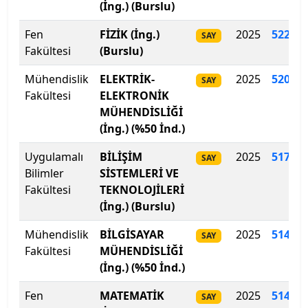
(İng.) (Burslu)
Biruni Üniversitesi
Fen
FİZİK (İng.)
2025
522
.
38
SAY
Fakültesi
(Burslu)
Bitlis Eren Üniversitesi
Mühendislik
ELEKTRİK-
2025
520.61
SAY
Fakültesi
ELEKTRONİK
Boğaziçi Üniversitesi
MÜHENDİSLİĞİ
(İng.) (%50 İnd.)
Bolu Abant İzzet Baysal Üniversitesi
Uygulamalı
BİLİŞİM
2025
517
.
60
SAY
Burdur Mehmet Akif Ersoy Üniversitesi
Bilimler
SİSTEMLERİ VE
Fakültesi
TEKNOLOJİLERİ
Bursa Teknik Üniversitesi
(İng.) (Burslu)
Bursa Uludağ Üniversitesi
Mühendislik
BİLGİSAYAR
2025
514.33
SAY
Fakültesi
MÜHENDİSLİĞİ
Çağ Üniversitesi
(İng.) (%50 İnd.)
Fen
MATEMATİK
2025
514.15
SAY
Çanakkale Onsekiz Mart Üniversitesi