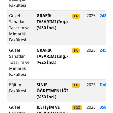
Fakültesi
Kahramanmaraş Sütçü İmam Üniversitesi
Güzel
GRAFİK
2025
248.28
EA
Sanatlar
TASARIMI (İng.)
Kahramanmaraş Sütçü İmam Üniversitesi
Tasarım ve
(%50 İnd.)
Mimarlık
Kapadokya Üniversitesi
Fakültesi
Kapadokya Üniversitesi
Güzel
GRAFİK
2025
245
.
46
EA
Sanatlar
TASARIMI (İng.)
Karabük Üniversitesi
Tasarım ve
(%25 İnd.)
Mimarlık
Karadeniz Teknik Üniversitesi
Fakültesi
Eğitim
SINIF
2025
Dolma
EA
Karamanoğlu Mehmetbey Üniversitesi
Fakültesi
ÖĞRETMENLİĞİ
(%50 İnd.)
Kastamonu Üniversitesi
Güzel
İLETİŞİM VE
2025
358
.
20
SÖZ
Kayseri Üniversitesi