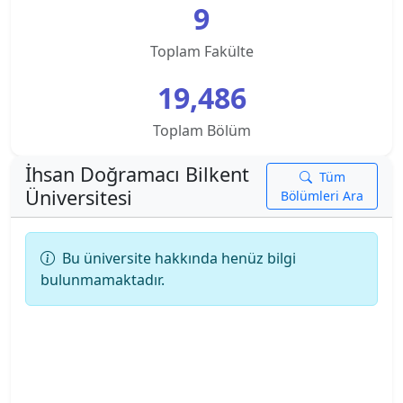
9
Kampusu
Toplam Fakülte
Ankara Üniversitesi
19,486
Ankara Yıldırım Beyazıt Üniversitesi
Toplam Bölüm
Antalya Belek Üniversitesi
İhsan Doğramacı Bilkent
Tüm
Antalya Bilim Üniversitesi
Üniversitesi
Bölümleri Ara
Ardahan Üniversitesi
Bu üniversite hakkında henüz bilgi
bulunmamaktadır.
Arkın Yaratıcı Sanatlar ve Tasarım Üniversitesi
Artvin Çoruh Üniversitesi
Ataşehir Adıgüzel Meslek Y.O.