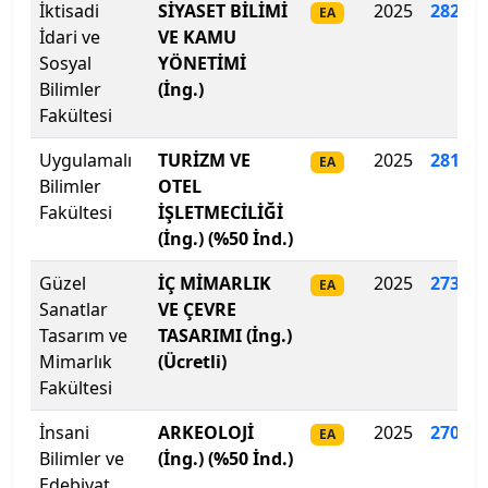
İzmir Bakırçay Üniversitesi
İktisadi
SİYASET BİLİMİ
2025
282
.
18
EA
İdari ve
VE KAMU
İzmir Demokrasi Üniversitesi
Sosyal
YÖNETİMİ
Bilimler
(İng.)
İzmir Ekonomi Üniversitesi
Fakültesi
Uygulamalı
TURİZM VE
2025
281
.
89
EA
İzmir Katip Çelebi Üniversitesi
Bilimler
OTEL
Fakültesi
İŞLETMECİLİĞİ
İzmir Kavram Meslek Y.O.
(İng.) (%50 İnd.)
İzmir Tınaztepe Üniversitesi
Güzel
İÇ MİMARLIK
2025
273
.
01
EA
Sanatlar
VE ÇEVRE
İzmir Yüksek Teknoloji Enstitüsü
Tasarım ve
TASARIMI (İng.)
Mimarlık
(Ücretli)
Kadir Has Üniversitesi
Fakültesi
İnsani
Kafkas Üniversitesi
ARKEOLOJİ
2025
270.68
EA
Bilimler ve
(İng.) (%50 İnd.)
Edebiyat
Kahramanmaraş İstiklal Üniversitesi