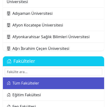
Üniversitesi
Adıyaman Üniversitesi
Afyon Kocatepe Üniversitesi
Afyonkarahisar Sağlık Bilimleri Üniversitesi
Ağrı İbrahim Çeçen Üniversitesi
Akdeniz Karpaz Üniversitesi
Fakülteler
Akdeniz Üniversitesi
Tüm Fakülteler
Aksaray Üniversitesi
Eğitim Fakültesi
Alanya Alaaddin Keykubat Üniversitesi
Fen Fakültesi