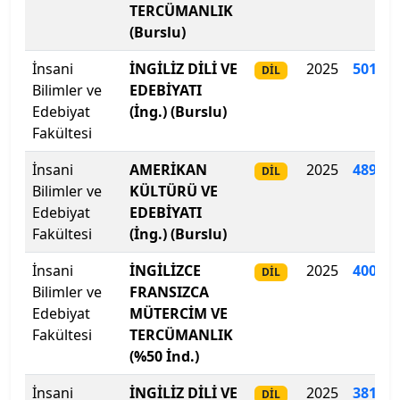
TERCÜMANLIK
Kilis 7 Aralık Üniversitesi
(Burslu)
İnsani
İNGİLİZ DİLİ VE
2025
501.56
DİL
Kocaeli Sağlık ve Teknoloji Üniversitesi
Bilimler ve
EDEBİYATI
Edebiyat
(İng.) (Burslu)
Kocaeli Üniversitesi
Fakültesi
Koç Üniversitesi
İnsani
AMERİKAN
2025
489.56
DİL
Bilimler ve
KÜLTÜRÜ VE
Konya Gıda ve Tarım Üniversitesi
Edebiyat
EDEBİYATI
Fakültesi
(İng.) (Burslu)
Konya Teknik Üniversitesi
İnsani
İNGİLİZCE
2025
400.57
DİL
Bilimler ve
KTO Karatay Üniversitesi
FRANSIZCA
Edebiyat
MÜTERCİM VE
Fakültesi
TERCÜMANLIK
Kütahya Dumlupınar Üniversitesi
(%50 İnd.)
Kütahya Sağlık Bilimleri Üniversitesi
İnsani
İNGİLİZ DİLİ VE
2025
381
.
90
DİL