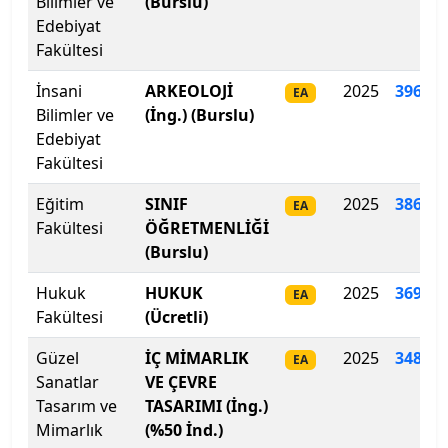
Bilimler ve
(Burslu)
İstanbul Medeniyet Üniversitesi
Edebiyat
Fakültesi
İstanbul Medipol Üniversitesi
İnsani
ARKEOLOJİ
2025
396
.
28
EA
Bilimler ve
(İng.) (Burslu)
İstanbul Nişantaşı Üniversitesi
Edebiyat
Fakültesi
İstanbul Okan Üniversitesi
Eğitim
SINIF
2025
386.75
EA
İstanbul Rumeli Üniversitesi
Fakültesi
ÖĞRETMENLİĞİ
(Burslu)
İstanbul Sabahattin Zaim Üniversitesi
Hukuk
HUKUK
2025
369.36
EA
İstanbul Sağlık ve Sosyal Bilimler Meslek Y.O.
Fakültesi
(Ücretli)
Güzel
İÇ MİMARLIK
2025
348.93
İstanbul Sağlık ve Sosyal Bilimler Meslek Y.O.
EA
Sanatlar
VE ÇEVRE
Tasarım ve
TASARIMI (İng.)
İstanbul Sağlık ve Teknoloji Üniversitesi
Mimarlık
(%50 İnd.)