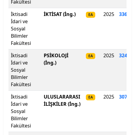
Fakültesi
İstanbul Şişli Meslek Y.O.
İktisadi
İKTİSAT (İng.)
2025
336
.
50
EA
İstanbul Teknik Üniversitesi
İdari ve
Sosyal
İstanbul Ticaret Üniversitesi
Bilimler
Fakültesi
İstanbul Topkapı Üniversitesi
İktisadi
PSİKOLOJİ
2025
324.42
EA
İdari ve
İstanbul Üniversitesi
(İng.)
Sosyal
Bilimler
İstanbul Üniversitesi-Cerrahpaşa
Fakültesi
İstanbul Yeni Yüzyıl Üniversitesi
İktisadi
ULUSLARARASI
2025
307
.
08
EA
İdari ve
İLİŞKİLER (İng.)
İstinye Üniversitesi
Sosyal
Bilimler
İTÜ-KKTC Eğitim Araştırma Yerleşkesi
Fakültesi