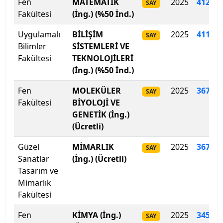
Fen
MATEMATİK
2025
412
.
41
SAY
Hacettepe Üniversitesi
Fakültesi
(İng.) (%50 İnd.)
Hakkari Üniversitesi
Uygulamalı
BİLİŞİM
2025
411.52
SAY
Bilimler
SİSTEMLERİ VE
Haliç Üniversitesi
Fakültesi
TEKNOLOJİLERİ
(İng.) (%50 İnd.)
Harran Üniversitesi
Fen
MOLEKÜLER
2025
367.89
SAY
Fakültesi
BİYOLOJİ VE
Hasan Kalyoncu Üniversitesi
GENETİK (İng.)
(Ücretli)
Hatay Mustafa Kemal Üniversitesi
Güzel
MİMARLIK
2025
367
.
79
SAY
Hitit Üniversitesi
Sanatlar
(İng.) (Ücretli)
Tasarım ve
Hoca Ahmet Yesevi Uluslararası Türk-Kazak
Mimarlık
Üniversitesi
Fakültesi
Fen
KİMYA (İng.)
2025
345.09
Iğdır Üniversitesi
SAY