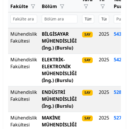
Bartın Üniversitesi
Fakülte
Bölüm
Puan
Başkent Üniversitesi
Başkent Üniversitesi
Mühendislik
BİLGİSAYAR
2025
543
.
70
SAY
Fakültesi
MÜHENDİSLİĞİ
Başkent Üniversitesi
(İng.) (Burslu)
Batman Üniversitesi
Mühendislik
ELEKTRİK-
2025
542
.
68
SAY
Fakültesi
ELEKTRONİK
Bayburt Üniversitesi
MÜHENDİSLİĞİ
(İng.) (Burslu)
Beykoz Üniversitesi
Mühendislik
ENDÜSTRİ
2025
528
.
59
SAY
Fakültesi
MÜHENDİSLİĞİ
Bezm-İ Alem Vakıf Üniversitesi
(İng.) (Burslu)
Bilecik Şeyh Edebali Üniversitesi
Mühendislik
MAKİNE
2025
527.65
SAY
Fakültesi
MÜHENDİSLİĞİ
Bingöl Üniversitesi