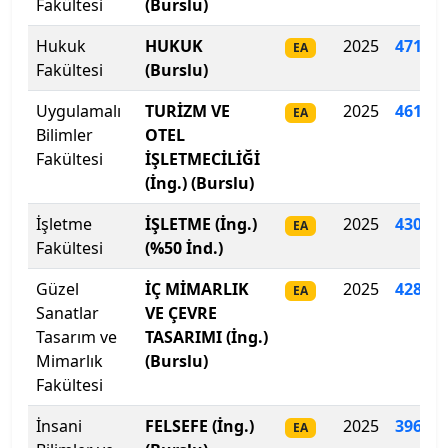
Fakültesi
(Burslu)
İstanbul Aydın Üniversitesi
Hukuk
HUKUK
2025
471.41
EA
Fakültesi
(Burslu)
İstanbul Beykent Üniversitesi
Uygulamalı
TURİZM VE
2025
461.41
EA
İstanbul Bilgi Üniversitesi
Bilimler
OTEL
Fakültesi
İŞLETMECİLİĞİ
İstanbul Esenyurt Üniversitesi
(İng.) (Burslu)
İstanbul Galata Üniversitesi
İşletme
İŞLETME (İng.)
2025
430.31
EA
Fakültesi
(%50 İnd.)
İstanbul Gedik Üniversitesi
Güzel
İÇ MİMARLIK
2025
428
.
63
EA
Sanatlar
VE ÇEVRE
İstanbul Gelişim Üniversitesi
Tasarım ve
TASARIMI (İng.)
Mimarlık
(Burslu)
İstanbul Kent Üniversitesi
Fakültesi
İstanbul Kültür Üniversitesi
İnsani
FELSEFE (İng.)
2025
396
.
92
EA