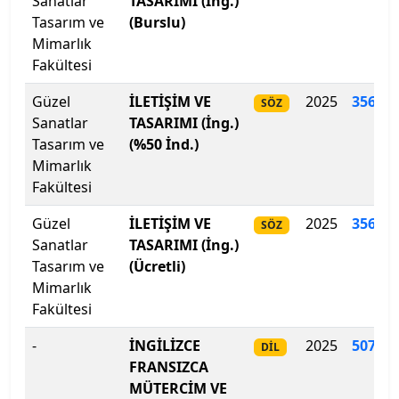
Sanatlar
TASARIMI (İng.)
Tasarım ve
(Burslu)
Kıbrıs Amerikan Üniversitesi
Mimarlık
Fakültesi
Kıbrıs Amerikan Üniversitesi
Güzel
İLETİŞİM VE
2025
356.96
SÖZ
Sanatlar
Kıbrıs Aydın Üniversitesi
TASARIMI (İng.)
Tasarım ve
(%50 İnd.)
Mimarlık
Kıbrıs Batı Üniversitesi
Fakültesi
Kıbrıs Sağlık ve Toplum Bilimleri Üniversitesi
Güzel
İLETİŞİM VE
2025
356.77
SÖZ
Sanatlar
TASARIMI (İng.)
Kırgızistan-Türkiye Manas Üniversitesi
Tasarım ve
(Ücretli)
Mimarlık
Kırıkkale Üniversitesi
Fakültesi
Kırklareli Üniversitesi
-
İNGİLİZCE
2025
507.63
DİL
FRANSIZCA
Kırşehir Ahi Evran Üniversitesi
MÜTERCİM VE