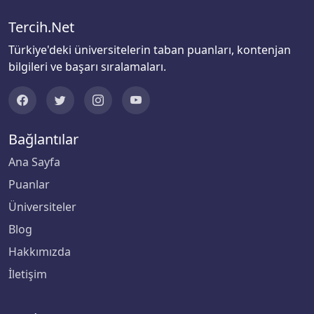
Mimar Sinan Güzel Sanatlar Üniversitesi
Tercih.Net
Mudanya Üniversitesi
Türkiye'deki üniversitelerin taban puanları, kontenjan
bilgileri ve başarı sıralamaları.
Muğla Sıtkı Koçman Üniversitesi
Munzur Üniversitesi
Bağlantılar
Muş Alparslan Üniversitesi
Ana Sayfa
Puanlar
Necmettin Erbakan Üniversitesi
Üniversiteler
Nevşehir Hacı Bektaş Veli Üniversitesi
Blog
Hakkımızda
Niğde Ömer Halisdemir Üniversitesi
İletişim
Nuh Naci Yazgan Üniversitesi