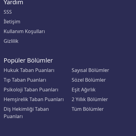
Yardım
ODTÜ Kuzey Kıbrıs Kampusu
SSS
Ondokuz Mayıs Üniversitesi
İletişim
Kullanım Koşulları
Ordu Üniversitesi
Gizlilik
Orta Doğu Teknik Üniversitesi
Popüler Bölümler
Osmaniye Korkut Ata Üniversitesi
Hukuk Taban Puanları
Sayısal Bölümler
Ostim Teknik Üniversitesi
Tıp Taban Puanları
Sözel Bölümler
Psikoloji Taban Puanları
Eşit Ağırlık
Özyeğin Üniversitesi
Hemşirelik Taban Puanları
2 Yıllık Bölümler
Pamukkale Üniversitesi
Diş Hekimliği Taban
Tüm Bölümler
Puanları
Piri Reis Üniversitesi