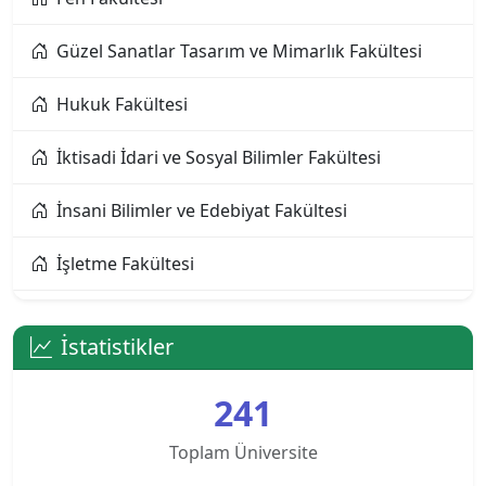
Alanya Üniversitesi
Güzel Sanatlar Tasarım ve Mimarlık Fakültesi
Altınbaş Üniversitesi
Hukuk Fakültesi
Amasya Üniversitesi
İktisadi İdari ve Sosyal Bilimler Fakültesi
Anadolu Üniversitesi
İnsani Bilimler ve Edebiyat Fakültesi
Ankara Bilim Üniversitesi
İşletme Fakültesi
Ankara Hacı Bayram Veli Üniversitesi
Mühendislik Fakültesi
Ankara Medipol Üniversitesi
İstatistikler
Uygulamalı Bilimler Fakültesi
Ankara Müzik ve Güzel Sanatlar Üniversitesi
241
Ankara Sosyal Bilimler Üniversitesi
Toplam Üniversite
Ankara Sosyal Bilimler Üniversitesi KKTC