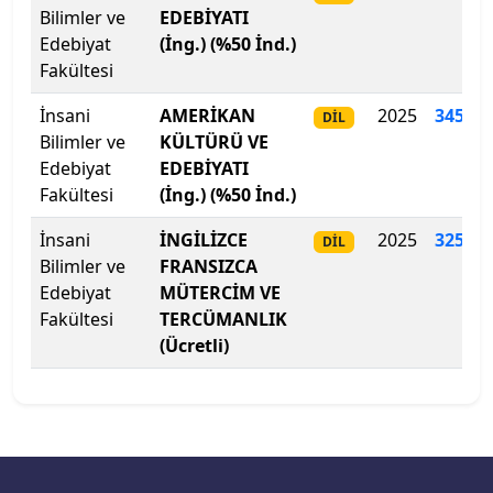
Bilimler ve
EDEBİYATI
Lefke Avrupa Üniversitesi
Edebiyat
(İng.) (%50 İnd.)
Fakültesi
Lokman Hekim Üniversitesi
İnsani
AMERİKAN
2025
345.19
DİL
Malatya Turgut Özal Üniversitesi
Bilimler ve
KÜLTÜRÜ VE
Edebiyat
EDEBİYATI
Maltepe Üniversitesi
Fakültesi
(İng.) (%50 İnd.)
İnsani
İNGİLİZCE
2025
325
.
83
Manisa Celâl Bayar Üniversitesi
DİL
Bilimler ve
FRANSIZCA
Edebiyat
MÜTERCİM VE
Mardin Artuklu Üniversitesi
Fakültesi
TERCÜMANLIK
(Ücretli)
Marmara Üniversitesi
MEF Üniversitesi
Mersin Üniversitesi