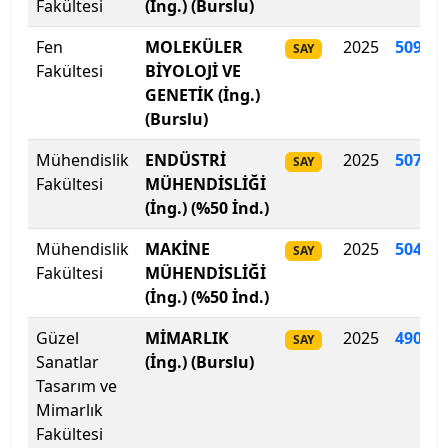
Fakültesi
(İng.) (Burslu)
Çankaya Üniversitesi
Fen
MOLEKÜLER
2025
509
.
80
SAY
Fakültesi
BİYOLOJİ VE
Çankırı Karatekin Üniversitesi
GENETİK (İng.)
(Burslu)
Çukurova Üniversitesi
Mühendislik
ENDÜSTRİ
2025
507.83
SAY
Fakültesi
MÜHENDİSLİĞİ
Demiroğlu Bilim Üniversitesi
(İng.) (%50 İnd.)
Dicle Üniversitesi
Mühendislik
MAKİNE
2025
504.34
SAY
Fakültesi
MÜHENDİSLİĞİ
Doğu Akdeniz Üniversitesi
(İng.) (%50 İnd.)
Doğuş Üniversitesi
Güzel
MİMARLIK
2025
490
.
54
SAY
Sanatlar
(İng.) (Burslu)
Dokuz Eylül Üniversitesi
Tasarım ve
Mimarlık
Düzce Üniversitesi
Fakültesi