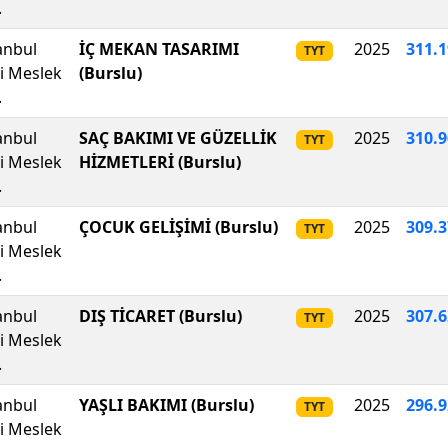
.
anbul
İÇ MEKAN TASARIMI
2025
311.
TYT
li Meslek
(Burslu)
.
anbul
SAÇ BAKIMI VE GÜZELLİK
2025
310
.
9
TYT
li Meslek
HİZMETLERİ (Burslu)
.
anbul
ÇOCUK GELİŞİMİ (Burslu)
2025
309
.
3
TYT
li Meslek
.
anbul
DIŞ TİCARET (Burslu)
2025
307.
TYT
li Meslek
.
anbul
YAŞLI BAKIMI (Burslu)
2025
296
.
9
TYT
li Meslek