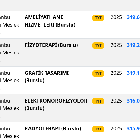
.
anbul
AMELİYATHANE
2025
319
.
6
TYT
li Meslek
HİZMETLERİ (Burslu)
.
anbul
FİZYOTERAPİ (Burslu)
2025
319.
TYT
li Meslek
.
anbul
GRAFİK TASARIMI
2025
319
.
1
TYT
li Meslek
(Burslu)
.
anbul
ELEKTRONÖROFİZYOLOJİ
2025
316.
TYT
li Meslek
(Burslu)
.
anbul
RADYOTERAPİ (Burslu)
2025
315.
TYT
li Meslek