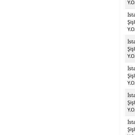
Y.O
Üniversitesi
İst
Azerbaycan Devlet
Şiş
Pedagoji Üniversitesi
Y.O
İst
Bahçeşehir Kıbrıs
Şiş
Üniversitesi
Y.O
Bahçeşehir Üniversitesi
İst
Şiş
Balıkesir Üniversitesi
Y.O
Bandırma Onyedi Eylül
İst
Üniversitesi
Şiş
Y.O
Bartın Üniversitesi
İst
Şiş
Başkent Üniversitesi