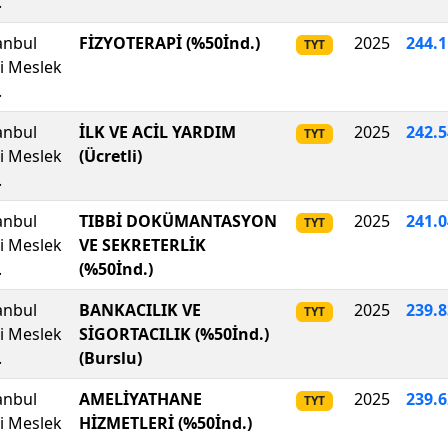
.
anbul
FİZYOTERAPİ (%50İnd.)
2025
244
.
1
TYT
li Meslek
.
anbul
İLK VE ACİL YARDIM
2025
242
.
5
TYT
li Meslek
(Ücretli)
.
anbul
TIBBİ DOKÜMANTASYON
2025
241.
TYT
li Meslek
VE SEKRETERLİK
.
(%50İnd.)
anbul
BANKACILIK VE
2025
239.
TYT
li Meslek
SİGORTACILIK (%50İnd.)
.
(Burslu)
anbul
AMELİYATHANE
2025
239.
TYT
li Meslek
HİZMETLERİ (%50İnd.)
.