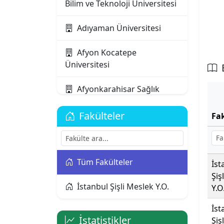
Bilim ve Teknoloji Üniversitesi
Adıyaman Üniversitesi
Afyon Kocatepe
Üniversitesi
Afyonkarahisar Sağlık
Bilimleri Üniversitesi
Fakülteler
Fa
Ağrı İbrahim Çeçen
Üniversitesi
Akdeniz Karpaz
Tüm Fakülteler
İst
Üniversitesi
Şiş
İstanbul Şişli Meslek Y.O.
Y.O
Akdeniz Üniversitesi
İst
İstatistikler
Şiş
Aksaray Üniversitesi