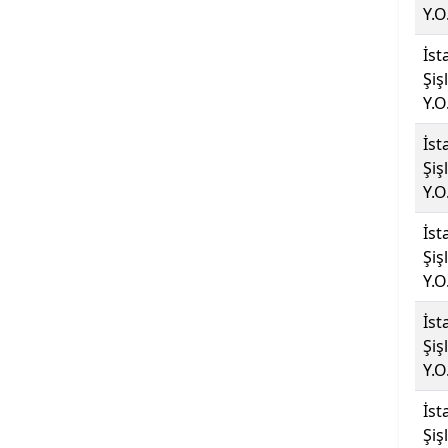
Üniversitesi
Y.O
İst
Ankara Müzik ve Güzel
Şiş
Sanatlar Üniversitesi
Y.O
Ankara Sosyal Bilimler
İst
Üniversitesi
Şiş
Y.O
Ankara Sosyal Bilimler
Üniversitesi KKTC Kampusu
İst
Şiş
Y.O
Ankara Üniversitesi
İst
Ankara Yıldırım Beyazıt
Şiş
Üniversitesi
Y.O
Antalya Belek Üniversitesi
İst
Şiş