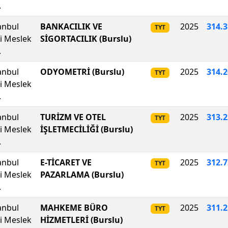
.
anbul
BANKACILIK VE
2025
314
.
3
TYT
li Meslek
SİGORTACILIK (Burslu)
.
anbul
ODYOMETRİ (Burslu)
2025
314.
TYT
li Meslek
.
anbul
TURİZM VE OTEL
2025
313.
TYT
li Meslek
İŞLETMECİLİĞİ (Burslu)
.
anbul
E-TİCARET VE
2025
312.
TYT
li Meslek
PAZARLAMA (Burslu)
.
anbul
MAHKEME BÜRO
2025
311.
TYT
li Meslek
HİZMETLERİ (Burslu)