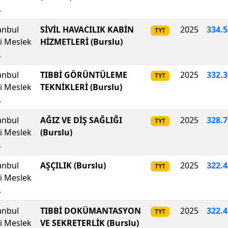
.
anbul
SİVİL HAVACILIK KABİN
2025
334.
TYT
li Meslek
HİZMETLERİ (Burslu)
.
anbul
TIBBİ GÖRÜNTÜLEME
2025
332.
TYT
li Meslek
TEKNİKLERİ (Burslu)
.
anbul
AĞIZ VE DİŞ SAĞLIĞI
2025
328.
TYT
li Meslek
(Burslu)
.
anbul
AŞÇILIK (Burslu)
2025
322
.
4
TYT
li Meslek
.
anbul
TIBBİ DOKÜMANTASYON
2025
322.
TYT
li Meslek
VE SEKRETERLİK (Burslu)