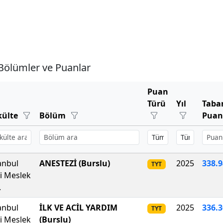
Bölümler ve Puanlar
Puan
Türü
Yıl
Taba
külte
Bölüm
Pua
anbul
ANESTEZİ (Burslu)
2025
338
.
9
TYT
li Meslek
.
anbul
İLK VE ACİL YARDIM
2025
336.
TYT
li Meslek
(Burslu)