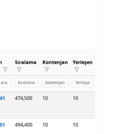
n
Sıralama
Kontenjan
Yerleşen
n
41
474,500
10
10
301
494,400
10
10