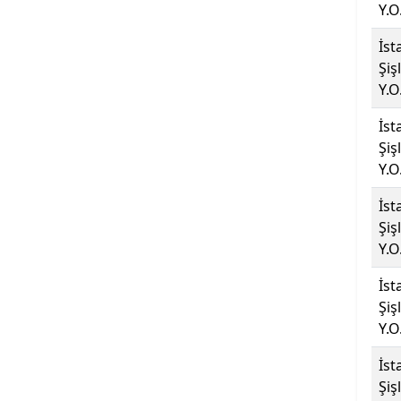
Antalya Bilim Üniversitesi
Y.O
İst
Ardahan Üniversitesi
Şiş
Y.O
Arkın Yaratıcı Sanatlar ve
Tasarım Üniversitesi
İst
Şiş
Artvin Çoruh Üniversitesi
Y.O
Ataşehir Adıgüzel Meslek
İst
Y.O.
Şiş
Y.O
Atatürk Üniversitesi
İst
Şiş
Atılım Üniversitesi
Y.O
Avrasya Üniversitesi
İst
Şiş
Aydın Adnan Menderes