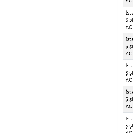
Y.O
Biruni Üniversitesi
İst
Şiş
Bitlis Eren Üniversitesi
Y.O
Boğaziçi Üniversitesi
İst
Şiş
Bolu Abant İzzet Baysal
Y.O
Üniversitesi
İst
Şiş
Burdur Mehmet Akif Ersoy
Y.O
Üniversitesi
İst
Bursa Teknik Üniversitesi
Şiş
Y.O
Bursa Uludağ Üniversitesi
İst
Çağ Üniversitesi
Şiş
Y.O