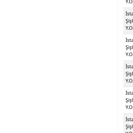
Y.O
Başkent Üniversitesi
İst
Şiş
Başkent Üniversitesi
Y.O
Batman Üniversitesi
İst
Şiş
Y.O
Bayburt Üniversitesi
İst
Beykoz Üniversitesi
Şiş
Y.O
Bezm-İ Alem Vakıf
Üniversitesi
İst
Şiş
Bilecik Şeyh Edebali
Y.O
Üniversitesi
İst
Şiş
Bingöl Üniversitesi