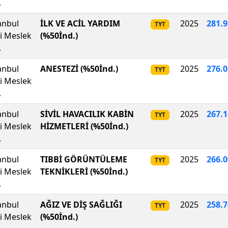
.
anbul
İLK VE ACİL YARDIM
2025
281
.
9
TYT
li Meslek
(%50İnd.)
.
anbul
ANESTEZİ (%50İnd.)
2025
276.
TYT
li Meslek
.
anbul
SİVİL HAVACILIK KABİN
2025
267
.
1
TYT
li Meslek
HİZMETLERİ (%50İnd.)
.
anbul
TIBBİ GÖRÜNTÜLEME
2025
266.
TYT
li Meslek
TEKNİKLERİ (%50İnd.)
.
anbul
AĞIZ VE DİŞ SAĞLIĞI
2025
258.
TYT
li Meslek
(%50İnd.)