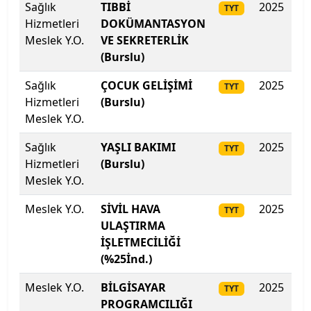
Sağlık
TIBBİ
2025
33
TYT
Şırnak Üniversitesi
Hizmetleri
DOKÜMANTASYON
Meslek Y.O.
VE SEKRETERLİK
Tarsus Üniversitesi
(Burslu)
TED Üniversitesi
Sağlık
ÇOCUK GELİŞİMİ
2025
33
TYT
Hizmetleri
(Burslu)
Tekirdağ Namık Kemal Üniversitesi
Meslek Y.O.
Sağlık
Tiran New York Üniversitesi
YAŞLI BAKIMI
2025
32
TYT
Hizmetleri
(Burslu)
Meslek Y.O.
TOBB Ekonomi ve Teknoloji Üniversitesi
Meslek Y.O.
SİVİL HAVA
2025
32
TYT
Tokat Gaziosmanpaşa Üniversitesi
ULAŞTIRMA
İŞLETMECİLİĞİ
Toros Üniversitesi
(%25İnd.)
Trabzon Üniversitesi
Meslek Y.O.
BİLGİSAYAR
2025
30
TYT
PROGRAMCILIĞI