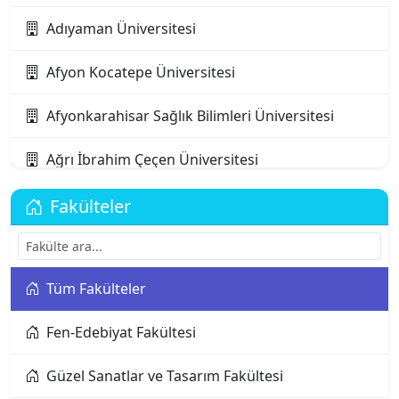
Adıyaman Üniversitesi
Afyon Kocatepe Üniversitesi
Afyonkarahisar Sağlık Bilimleri Üniversitesi
Ağrı İbrahim Çeçen Üniversitesi
Akdeniz Karpaz Üniversitesi
Fakülteler
Akdeniz Üniversitesi
Tüm Fakülteler
Aksaray Üniversitesi
Fen-Edebiyat Fakültesi
Alanya Alaaddin Keykubat Üniversitesi
Güzel Sanatlar ve Tasarım Fakültesi
Alanya Üniversitesi