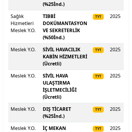
Trakya Üniversitesi
(%25İnd.)
Sağlık
TIBBİ
2025
29
Türk Hava Kurumu Üniversitesi
TYT
Hizmetleri
DOKÜMANTASYON
Meslek Y.O.
VE SEKRETERLİK
Türk-Alman Üniversitesi
(%50İnd.)
Ufuk Üniversitesi
Meslek Y.O.
SİVİL HAVACILIK
2025
28
TYT
KABİN HİZMETLERİ
Uluslararası Balkan Üniversitesi
(Ücretli)
Uluslararası Final Üniversitesi
Meslek Y.O.
SİVİL HAVA
2025
28
TYT
ULAŞTIRMA
Uluslararası Kıbrıs Üniversitesi
İŞLETMECİLİĞİ
(Ücretli)
Uluslararası Saraybosna Üniversitesi
Meslek Y.O.
DIŞ TİCARET
2025
28
TYT
(%25İnd.)
Uşak Üniversitesi
Meslek Y.O.
İÇ MEKAN
2025
28
TYT