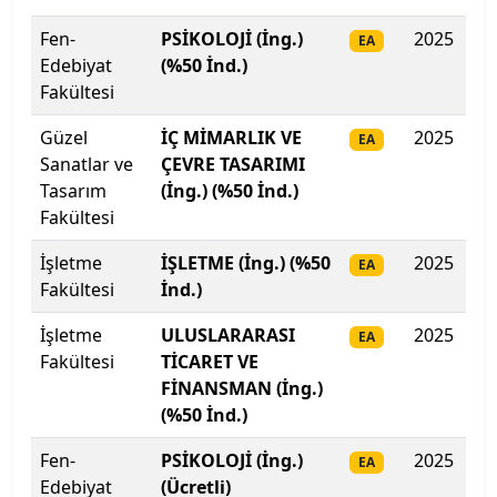
İzmir Demokrasi Üniversitesi
Fen-
PSİKOLOJİ (İng.)
2025
32
EA
Edebiyat
(%50 İnd.)
İzmir Ekonomi Üniversitesi
Fakültesi
Güzel
İÇ MİMARLIK VE
2025
30
İzmir Katip Çelebi Üniversitesi
EA
Sanatlar ve
ÇEVRE TASARIMI
Tasarım
(İng.) (%50 İnd.)
İzmir Kavram Meslek Y.O.
Fakültesi
İzmir Tınaztepe Üniversitesi
İşletme
İŞLETME (İng.) (%50
2025
29
EA
Fakültesi
İnd.)
İzmir Yüksek Teknoloji Enstitüsü
İşletme
ULUSLARARASI
2025
29
EA
Kadir Has Üniversitesi
Fakültesi
TİCARET VE
FİNANSMAN (İng.)
Kafkas Üniversitesi
(%50 İnd.)
Fen-
PSİKOLOJİ (İng.)
2025
28
EA
Kahramanmaraş İstiklal Üniversitesi
Edebiyat
(Ücretli)