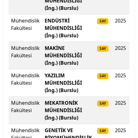
MÜHENDİSLİĞİ
Biruni Üniversitesi
(İng.) (Burslu)
Mühendislik
ENDÜSTRİ
2025
45
Bitlis Eren Üniversitesi
SAY
Fakültesi
MÜHENDİSLİĞİ
(İng.) (Burslu)
Boğaziçi Üniversitesi
Mühendislik
MAKİNE
2025
45
SAY
Bolu Abant İzzet Baysal Üniversitesi
Fakültesi
MÜHENDİSLİĞİ
(İng.) (Burslu)
Burdur Mehmet Akif Ersoy Üniversitesi
Mühendislik
YAZILIM
2025
45
SAY
Bursa Teknik Üniversitesi
Fakültesi
MÜHENDİSLİĞİ
(İng.) (Burslu)
Bursa Uludağ Üniversitesi
Mühendislik
MEKATRONİK
2025
44
SAY
Fakültesi
MÜHENDİSLİĞİ
Çağ Üniversitesi
(İng.) (Burslu)
Çanakkale Onsekiz Mart Üniversitesi
Mühendislik
GENETİK VE
2025
43
SAY
Fakültesi
BİYOMÜHENDİSLİK