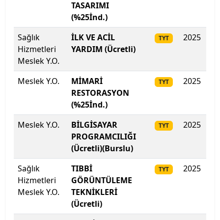
Üsküdar Üniversitesi
TASARIMI
(%25İnd.)
Van Yüzüncü Yıl Üniversitesi
Sağlık
İLK VE ACİL
2025
28
TYT
Hizmetleri
Yakın Doğu Üniversitesi
YARDIM (Ücretli)
Meslek Y.O.
Yalova Üniversitesi
Meslek Y.O.
MİMARİ
2025
28
TYT
RESTORASYON
Yaşar Üniversitesi
(%25İnd.)
Yeditepe Üniversitesi
Meslek Y.O.
BİLGİSAYAR
2025
27
TYT
PROGRAMCILIĞI
Yıldız Teknik Üniversitesi
(Ücretli)(Burslu)
Sağlık
TIBBİ
2025
27
Yozgat Bozok Üniversitesi
TYT
Hizmetleri
GÖRÜNTÜLEME
Meslek Y.O.
TEKNİKLERİ
Yüksek İhtisas Üniversitesi
(Ücretli)
Zonguldak Bülent Ecevit Üniversitesi