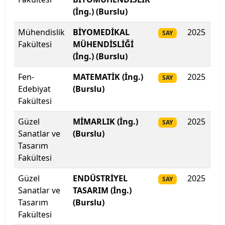
Çankaya Üniversitesi
(İng.) (Burslu)
Çankırı Karatekin Üniversitesi
Mühendislik
BİYOMEDİKAL
2025
42
SAY
Fakültesi
MÜHENDİSLİĞİ
Çukurova Üniversitesi
(İng.) (Burslu)
Fen-
MATEMATİK (İng.)
2025
42
SAY
Demiroğlu Bilim Üniversitesi
Edebiyat
(Burslu)
Fakültesi
Dicle Üniversitesi
Güzel
MİMARLIK (İng.)
2025
41
SAY
Doğu Akdeniz Üniversitesi
Sanatlar ve
(Burslu)
Tasarım
Doğuş Üniversitesi
Fakültesi
Güzel
ENDÜSTRİYEL
2025
40
Dokuz Eylül Üniversitesi
SAY
Sanatlar ve
TASARIM (İng.)
Tasarım
(Burslu)
Düzce Üniversitesi
Fakültesi