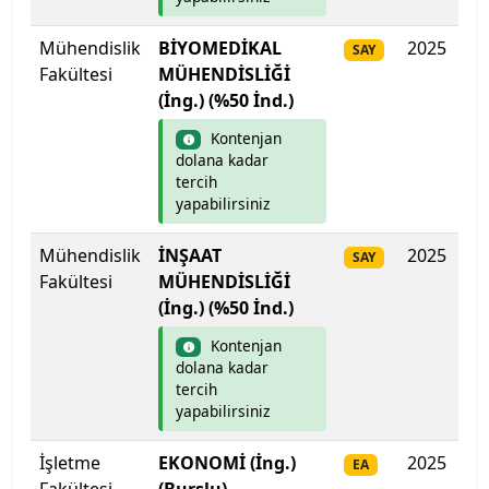
İstanbul Aydın Üniversitesi
Mühendislik
BİYOMEDİKAL
2025
Do
SAY
İstanbul Beykent Üniversitesi
Fakültesi
MÜHENDİSLİĞİ
(İng.) (%50 İnd.)
İstanbul Bilgi Üniversitesi
Kontenjan
dolana kadar
İstanbul Esenyurt Üniversitesi
tercih
yapabilirsiniz
İstanbul Galata Üniversitesi
Mühendislik
İNŞAAT
2025
Do
SAY
İstanbul Gedik Üniversitesi
Fakültesi
MÜHENDİSLİĞİ
(İng.) (%50 İnd.)
İstanbul Gelişim Üniversitesi
Kontenjan
dolana kadar
İstanbul Kent Üniversitesi
tercih
yapabilirsiniz
İstanbul Kültür Üniversitesi
İşletme
EKONOMİ (İng.)
2025
43
EA
İstanbul Medeniyet Üniversitesi