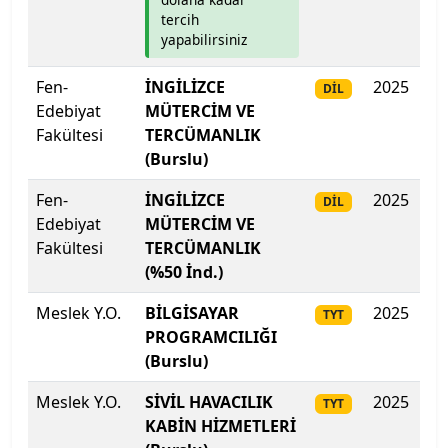
tercih
yapabilirsiniz
Mudanya Üniversitesi
Fen-
İNGİLİZCE
2025
47
DİL
Muğla Sıtkı Koçman Üniversitesi
Edebiyat
MÜTERCİM VE
Fakültesi
TERCÜMANLIK
Munzur Üniversitesi
(Burslu)
Muş Alparslan Üniversitesi
Fen-
İNGİLİZCE
2025
32
DİL
Edebiyat
MÜTERCİM VE
Necmettin Erbakan Üniversitesi
Fakültesi
TERCÜMANLIK
(%50 İnd.)
Nevşehir Hacı Bektaş Veli Üniversitesi
Meslek Y.O.
BİLGİSAYAR
2025
40
TYT
PROGRAMCILIĞI
Niğde Ömer Halisdemir Üniversitesi
(Burslu)
Nuh Naci Yazgan Üniversitesi
Meslek Y.O.
SİVİL HAVACILIK
2025
38
TYT
KABİN HİZMETLERİ
ODTÜ Kuzey Kıbrıs Kampusu