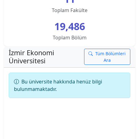
Toplam Fakülte
Ankara Üniversitesi
19,486
Ankara Yıldırım Beyazıt Üniversitesi
Toplam Bölüm
Antalya Belek Üniversitesi
İzmir Ekonomi
Tüm Bölümleri
Antalya Bilim Üniversitesi
Üniversitesi
Ara
Ardahan Üniversitesi
Bu üniversite hakkında henüz bilgi
bulunmamaktadır.
Arkın Yaratıcı Sanatlar ve Tasarım Üniversitesi
Artvin Çoruh Üniversitesi
Ataşehir Adıgüzel Meslek Y.O.
Atatürk Üniversitesi