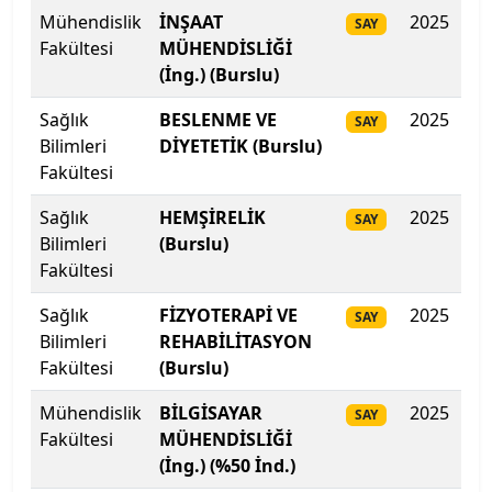
Ege Üniversitesi
Mühendislik
İNŞAAT
2025
40
SAY
Fakültesi
MÜHENDİSLİĞİ
Erciyes Üniversitesi
(İng.) (Burslu)
Erzincan Binali Yıldırım Üniversitesi
Sağlık
BESLENME VE
2025
38
SAY
Bilimleri
DİYETETİK (Burslu)
Erzurum Teknik Üniversitesi
Fakültesi
Sağlık
HEMŞİRELİK
2025
38
SAY
Eskişehir Osmangazi Üniversitesi
Bilimleri
(Burslu)
Fakültesi
Eskişehir Teknik Üniversitesi
Sağlık
FİZYOTERAPİ VE
2025
38
SAY
Fatih Sultan Mehmet Vakıf Üniversitesi
Bilimleri
REHABİLİTASYON
Fakültesi
(Burslu)
Fenerbahçe Üniversitesi
Mühendislik
BİLGİSAYAR
2025
37
SAY
Fırat Üniversitesi
Fakültesi
MÜHENDİSLİĞİ
(İng.) (%50 İnd.)