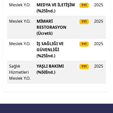
Meslek Y.O.
MEDYA VE İLETİŞİM
2025
23
TYT
(%25İnd.)
Meslek Y.O.
MİMARİ
2025
23
TYT
RESTORASYON
(Ücretli)
Meslek Y.O.
İŞ SAĞLIĞI VE
2025
22
TYT
GÜVENLİĞİ
(%25İnd.)
Sağlık
YAŞLI BAKIMI
2025
22
TYT
Hizmetleri
(%50İnd.)
Meslek Y.O.