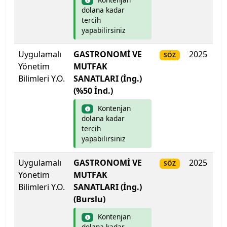
Lefke Avrupa Üniversitesi
dolana kadar
tercih
Lokman Hekim Üniversitesi
yapabilirsiniz
Malatya Turgut Özal Üniversitesi
Uygulamalı
GASTRONOMİ VE
2025
Do
SÖZ
Yönetim
MUTFAK
Maltepe Üniversitesi
Bilimleri Y.O.
SANATLARI (İng.)
(%50 İnd.)
Manisa Celâl Bayar Üniversitesi
Kontenjan
dolana kadar
Mardin Artuklu Üniversitesi
tercih
yapabilirsiniz
Marmara Üniversitesi
Uygulamalı
GASTRONOMİ VE
2025
Do
SÖZ
Yönetim
MEF Üniversitesi
MUTFAK
Bilimleri Y.O.
SANATLARI (İng.)
(Burslu)
Mersin Üniversitesi
Kontenjan
Mimar Sinan Güzel Sanatlar Üniversitesi
dolana kadar