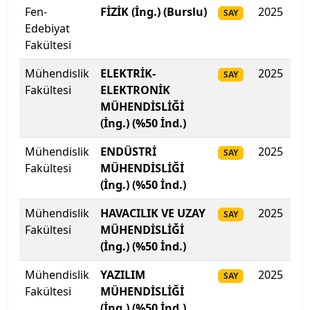
Galatasaray Üniversitesi
Fen-
FİZİK (İng.) (Burslu)
2025
37
SAY
Edebiyat
Gazi Üniversitesi
Fakültesi
Gaziantep İslam Bilim ve Teknoloji Üniversitesi
Mühendislik
ELEKTRİK-
2025
33
SAY
Fakültesi
ELEKTRONİK
Gaziantep Üniversitesi
MÜHENDİSLİĞİ
(İng.) (%50 İnd.)
Gebze Teknik Üniversitesi
Mühendislik
ENDÜSTRİ
2025
33
SAY
Fakültesi
MÜHENDİSLİĞİ
Giresun Üniversitesi
(İng.) (%50 İnd.)
Girne Amerikan Üniversitesi
Mühendislik
HAVACILIK VE UZAY
2025
33
SAY
Fakültesi
MÜHENDİSLİĞİ
Girne Üniversitesi
(İng.) (%50 İnd.)
Gümüşhane Üniversitesi
Mühendislik
YAZILIM
2025
32
SAY
Fakültesi
MÜHENDİSLİĞİ
Hacettepe Üniversitesi
(İng.) (%50 İnd.)