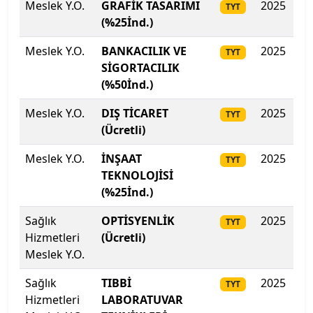
Meslek Y.O.
GRAFİK TASARIMI
2025
27
TYT
(%25İnd.)
Meslek Y.O.
BANKACILIK VE
2025
26
TYT
SİGORTACILIK
(%50İnd.)
Meslek Y.O.
DIŞ TİCARET
2025
26
TYT
(Ücretli)
Meslek Y.O.
İNŞAAT
2025
26
TYT
TEKNOLOJİSİ
(%25İnd.)
Sağlık
OPTİSYENLİK
2025
25
TYT
Hizmetleri
(Ücretli)
Meslek Y.O.
Sağlık
TIBBİ
2025
25
TYT
Hizmetleri
LABORATUVAR