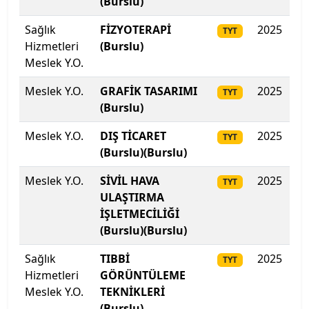
(Burslu)
Ondokuz Mayıs Üniversitesi
Sağlık
FİZYOTERAPİ
2025
37
TYT
Hizmetleri
(Burslu)
Ordu Üniversitesi
Meslek Y.O.
Meslek Y.O.
GRAFİK TASARIMI
2025
37
Orta Doğu Teknik Üniversitesi
TYT
(Burslu)
Osmaniye Korkut Ata Üniversitesi
Meslek Y.O.
DIŞ TİCARET
2025
37
TYT
(Burslu)(Burslu)
Ostim Teknik Üniversitesi
Meslek Y.O.
SİVİL HAVA
2025
37
TYT
Özyeğin Üniversitesi
ULAŞTIRMA
İŞLETMECİLİĞİ
Pamukkale Üniversitesi
(Burslu)(Burslu)
Sağlık
TIBBİ
2025
36
TYT
Piri Reis Üniversitesi
Hizmetleri
GÖRÜNTÜLEME
Meslek Y.O.
TEKNİKLERİ
Rauf Denktaş Üniversitesi
(Burslu)