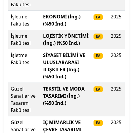
Fakültesi
Kahramanmaraş Sütçü İmam Üniversitesi
İşletme
EKONOMİ (İng.)
2025
28
EA
Kahramanmaraş Sütçü İmam Üniversitesi
Fakültesi
(%50 İnd.)
İşletme
Kapadokya Üniversitesi
LOJİSTİK YÖNETİMİ
2025
27
EA
Fakültesi
(İng.) (%50 İnd.)
Kapadokya Üniversitesi
İşletme
SİYASET BİLİMİ VE
2025
26
EA
Fakültesi
ULUSLARARASI
Karabük Üniversitesi
İLİŞKİLER (İng.)
(%50 İnd.)
Karadeniz Teknik Üniversitesi
Güzel
TEKSTİL VE MODA
2025
24
EA
Karamanoğlu Mehmetbey Üniversitesi
Sanatlar ve
TASARIMI (İng.)
Tasarım
(%50 İnd.)
Kastamonu Üniversitesi
Fakültesi
Güzel
İÇ MİMARLIK VE
2025
24
Kayseri Üniversitesi
EA
Sanatlar ve
ÇEVRE TASARIMI