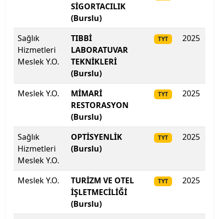
SİGORTACILIK
Sakarya Üniversitesi
(Burslu)
Samsun Üniversitesi
Sağlık
TIBBİ
2025
35
TYT
Hizmetleri
LABORATUVAR
Sanko Üniversitesi
Meslek Y.O.
TEKNİKLERİ
(Burslu)
Selçuk Üniversitesi
Meslek Y.O.
MİMARİ
2025
35
TYT
RESTORASYON
Siirt Üniversitesi
(Burslu)
Sinop Üniversitesi
Sağlık
OPTİSYENLİK
2025
35
TYT
Hizmetleri
(Burslu)
Sivas Bilim ve Teknoloji Üniversitesi
Meslek Y.O.
Sivas Cumhuriyet Üniversitesi
Meslek Y.O.
TURİZM VE OTEL
2025
34
TYT
İŞLETMECİLİĞİ
Süleyman Demirel Üniversitesi
(Burslu)