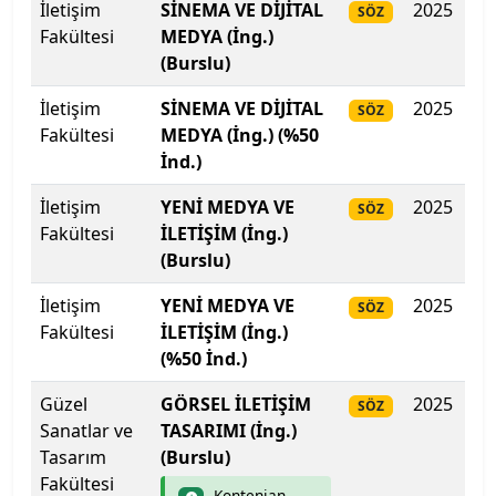
İletişim
Kilis 7 Aralık Üniversitesi
SİNEMA VE DİJİTAL
2025
29
SÖZ
Fakültesi
MEDYA (İng.)
(Burslu)
Kocaeli Sağlık ve Teknoloji Üniversitesi
İletişim
SİNEMA VE DİJİTAL
2025
29
SÖZ
Kocaeli Üniversitesi
Fakültesi
MEDYA (İng.) (%50
İnd.)
Koç Üniversitesi
İletişim
YENİ MEDYA VE
2025
22
SÖZ
Konya Gıda ve Tarım Üniversitesi
Fakültesi
İLETİŞİM (İng.)
(Burslu)
Konya Teknik Üniversitesi
İletişim
YENİ MEDYA VE
2025
21
SÖZ
Fakültesi
İLETİŞİM (İng.)
KTO Karatay Üniversitesi
(%50 İnd.)
Kütahya Dumlupınar Üniversitesi
Güzel
GÖRSEL İLETİŞİM
2025
Do
SÖZ
Sanatlar ve
TASARIMI (İng.)
Kütahya Sağlık Bilimleri Üniversitesi
Tasarım
(Burslu)
Fakültesi
Kontenjan