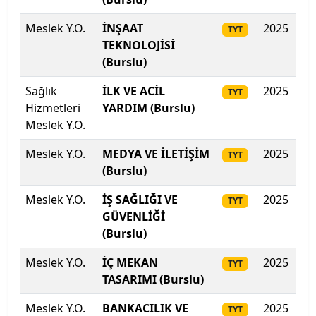
Recep Tayyip Erdoğan Üniversitesi
Meslek Y.O.
İNŞAAT
2025
36
TYT
TEKNOLOJİSİ
Sabancı Üniversitesi
(Burslu)
Sağlık Bilimleri Üniversitesi
Sağlık
İLK VE ACİL
2025
36
TYT
Hizmetleri
YARDIM (Burslu)
Meslek Y.O.
Sağlık Bilimleri Üniversitesi
Meslek Y.O.
MEDYA VE İLETİŞİM
2025
36
TYT
Sağlık Bilimleri Üniversitesi
(Burslu)
Sağlık Bilimleri Üniversitesi
Meslek Y.O.
İŞ SAĞLIĞI VE
2025
36
TYT
GÜVENLİĞİ
Sağlık Bilimleri Üniversitesi
(Burslu)
Meslek Y.O.
İÇ MEKAN
2025
35
Sağlık Bilimleri Üniversitesi
TYT
TASARIMI (Burslu)
Sakarya Uygulamalı Bilimler Üniversitesi
Meslek Y.O.
BANKACILIK VE
2025
35
TYT