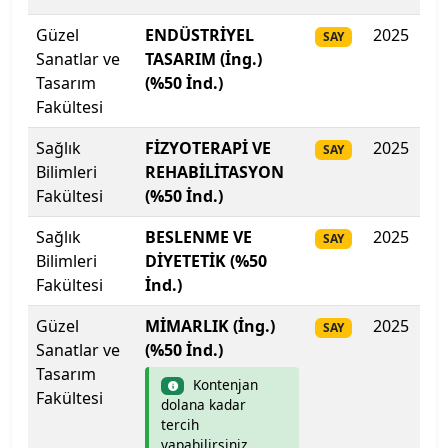
Isparta Uygulamalı Bilimler Üniversitesi
Güzel
ENDÜSTRİYEL
2025
28
SAY
Sanatlar ve
Işık Üniversitesi
TASARIM (İng.)
Tasarım
(%50 İnd.)
Fakültesi
İbn Haldun Üniversitesi
Sağlık
FİZYOTERAPİ VE
2025
28
SAY
İhsan Doğramacı Bilkent Üniversitesi
Bilimleri
REHABİLİTASYON
Fakültesi
(%50 İnd.)
İnönü Üniversitesi
Sağlık
BESLENME VE
2025
28
SAY
İskenderun Teknik Üniversitesi
Bilimleri
DİYETETİK (%50
Fakültesi
İnd.)
İstanbul 29 Mayıs Üniversitesi
Güzel
MİMARLIK (İng.)
2025
Do
SAY
Sanatlar ve
(%50 İnd.)
İstanbul Arel Üniversitesi
Tasarım
Kontenjan
Fakültesi
İstanbul Atlas Üniversitesi
dolana kadar
tercih
yapabilirsiniz