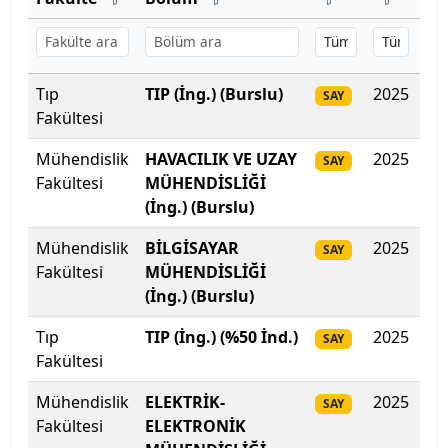
Başkent Üniversitesi
Başkent Üniversitesi
Tıp
TIP (İng.) (Burslu)
2025
50
SAY
Fakültesi
Başkent Üniversitesi
Mühendislik
HAVACILIK VE UZAY
2025
48
SAY
Batman Üniversitesi
Fakültesi
MÜHENDİSLİĞİ
(İng.) (Burslu)
Bayburt Üniversitesi
Mühendislik
BİLGİSAYAR
2025
46
SAY
Fakültesi
MÜHENDİSLİĞİ
Beykoz Üniversitesi
(İng.) (Burslu)
Bezm-İ Alem Vakıf Üniversitesi
Tıp
TIP (İng.) (%50 İnd.)
2025
46
SAY
Fakültesi
Bilecik Şeyh Edebali Üniversitesi
Mühendislik
ELEKTRİK-
2025
46
SAY
Bingöl Üniversitesi
Fakültesi
ELEKTRONİK