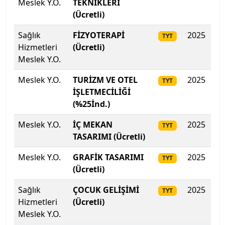
Meslek Y.O.
TEKNİKLERİ
(Ücretli)
Sağlık
FİZYOTERAPİ
2025
25
TYT
Hizmetleri
(Ücretli)
Meslek Y.O.
Meslek Y.O.
TURİZM VE OTEL
2025
25
TYT
İŞLETMECİLİĞİ
(%25İnd.)
Meslek Y.O.
İÇ MEKAN
2025
25
TYT
TASARIMI (Ücretli)
Meslek Y.O.
GRAFİK TASARIMI
2025
25
TYT
(Ücretli)
Sağlık
ÇOCUK GELİŞİMİ
2025
24
TYT
Hizmetleri
(Ücretli)
Meslek Y.O.