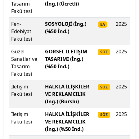
Tasarım
(İng.) (Ücretli)
Kıbrıs Amerikan Üniversitesi
Fakültesi
Kıbrıs Amerikan Üniversitesi
Fen-
SOSYOLOJİ (İng.)
2025
17
EA
Edebiyat
(%50 İnd.)
Kıbrıs Aydın Üniversitesi
Fakültesi
Kıbrıs Batı Üniversitesi
Güzel
GÖRSEL İLETİŞİM
2025
43
SÖZ
Sanatlar ve
TASARIMI (İng.)
Kıbrıs Sağlık ve Toplum Bilimleri Üniversitesi
Tasarım
(%50 İnd.)
Fakültesi
Kırgızistan-Türkiye Manas Üniversitesi
İletişim
HALKLA İLİŞKİLER
2025
40
SÖZ
Fakültesi
VE REKLAMCILIK
Kırıkkale Üniversitesi
(İng.) (Burslu)
Kırklareli Üniversitesi
İletişim
HALKLA İLİŞKİLER
2025
39
SÖZ
Fakültesi
VE REKLAMCILIK
Kırşehir Ahi Evran Üniversitesi
(İng.) (%50 İnd.)