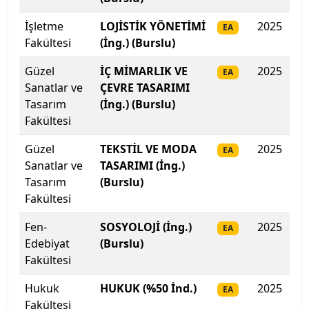
İşletme
İstanbul Teknik Üniversitesi
LOJİSTİK YÖNETİMİ
2025
39
EA
Fakültesi
(İng.) (Burslu)
İstanbul Ticaret Üniversitesi
Güzel
İÇ MİMARLIK VE
2025
38
EA
Sanatlar ve
ÇEVRE TASARIMI
İstanbul Topkapı Üniversitesi
Tasarım
(İng.) (Burslu)
Fakültesi
İstanbul Üniversitesi
Güzel
TEKSTİL VE MODA
2025
37
EA
İstanbul Üniversitesi-Cerrahpaşa
Sanatlar ve
TASARIMI (İng.)
Tasarım
(Burslu)
İstanbul Yeni Yüzyıl Üniversitesi
Fakültesi
Fen-
SOSYOLOJİ (İng.)
2025
37
İstinye Üniversitesi
EA
Edebiyat
(Burslu)
Fakültesi
İTÜ-KKTC Eğitim Araştırma Yerleşkesi
Hukuk
HUKUK (%50 İnd.)
2025
35
EA
İzmir Bakırçay Üniversitesi
Fakültesi