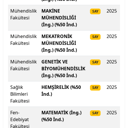
Mühendislik
MAKİNE
2025
32
Hakkari Üniversitesi
SAY
Fakültesi
MÜHENDİSLİĞİ
(İng.) (%50 İnd.)
Haliç Üniversitesi
Mühendislik
MEKATRONİK
2025
31
SAY
Harran Üniversitesi
Fakültesi
MÜHENDİSLİĞİ
(İng.) (%50 İnd.)
Hasan Kalyoncu Üniversitesi
Mühendislik
GENETİK VE
2025
30
SAY
Hatay Mustafa Kemal Üniversitesi
Fakültesi
BİYOMÜHENDİSLİK
(İng.) (%50 İnd.)
Hitit Üniversitesi
Sağlık
HEMŞİRELİK (%50
2025
29
SAY
Bilimleri
İnd.)
Hoca Ahmet Yesevi Uluslararası Türk-Kazak
Fakültesi
Üniversitesi
Fen-
MATEMATİK (İng.)
2025
28
SAY
Iğdır Üniversitesi
Edebiyat
(%50 İnd.)
Fakültesi