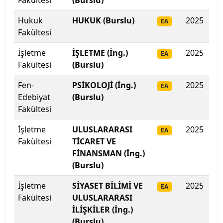
Fakültesi
(Burslu)
Hukuk
HUKUK (Burslu)
2025
42
İstanbul Medipol Üniversitesi
EA
Fakültesi
İstanbul Nişantaşı Üniversitesi
İşletme
İŞLETME (İng.)
2025
41
EA
Fakültesi
(Burslu)
İstanbul Okan Üniversitesi
Fen-
PSİKOLOJİ (İng.)
2025
41
EA
İstanbul Rumeli Üniversitesi
Edebiyat
(Burslu)
Fakültesi
İstanbul Sabahattin Zaim Üniversitesi
İşletme
ULUSLARARASI
2025
40
EA
Fakültesi
TİCARET VE
İstanbul Sağlık ve Sosyal Bilimler Meslek Y.O.
FİNANSMAN (İng.)
(Burslu)
İstanbul Sağlık ve Sosyal Bilimler Meslek Y.O.
İşletme
SİYASET BİLİMİ VE
2025
40
EA
İstanbul Sağlık ve Teknoloji Üniversitesi
Fakültesi
ULUSLARARASI
İLİŞKİLER (İng.)
İstanbul Şişli Meslek Y.O.
(Burslu)