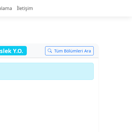
plama
İletişim
lek Y.O.
Tüm Bölümleri Ara