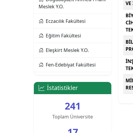
VE 
Meslek Y.O.
Alanya Alaaddin Keykubat
Bİ
Üniversitesi
Eczacılık Fakültesi
Cİ
TE
Alanya Üniversitesi
Eğitim Fakültesi
Bİ
PR
Altınbaş Üniversitesi
Eleşkirt Meslek Y.O.
İN
Amasya Üniversitesi
Fen-Edebiyat Fakültesi
TE
Anadolu Üniversitesi
İktisadi ve İdari Bilimler
Mİ
Fakültesi
İstatistikler
RE
Ankara Bilim Üniversitesi
İslami İlimler Fakültesi
241
Ankara Hacı Bayram Veli
Üniversitesi
Meslek Y.O.
Toplam Üniversite
17
Ankara Medipol
Patnos Meslek Y.O.