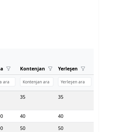
ma
Kontenjan
Yerleşen
35
35
00
40
40
00
50
50