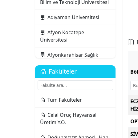
Bilim ve Teknoloji Üniversitesi
Adıyaman Üniversitesi
Afyon Kocatepe
Üniversitesi
Afyonkarahisar Sağlık
Bilimleri Üniversitesi
Fakülteler
Bö
Ağrı İbrahim Çeçen
Üniversitesi
Akdeniz Karpaz
Tüm Fakülteler
EC
Üniversitesi
Hİ
Celal Oruç Hayvansal
OP
Akdeniz Üniversitesi
Üretim Y.O.
Sİ
Aksaray Üniversitesi
Doğubayazıt Ahmed-i Hani