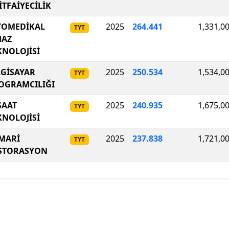
İTFAİYECİLİK
YOMEDİKAL
2025
264
.
441
1,331,0
TYT
HAZ
KNOLOJİSİ
LGİSAYAR
2025
250.534
1,534,0
TYT
OGRAMCILIĞI
ŞAAT
2025
240
.
935
1,675,0
TYT
KNOLOJİSİ
MARİ
2025
237
.
838
1,721,0
TYT
STORASYON