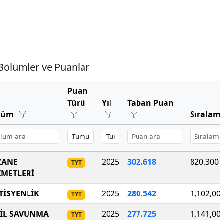
Bölümler ve Puanlar
Puan
Türü
Yıl
Taban Puan
lüm
Sırala
ZANE
2025
302
.
618
820,300
TYT
ZMETLERİ
TİSYENLİK
2025
280
.
542
1,102,0
TYT
VİL SAVUNMA
2025
277
.
725
1,141,0
TYT