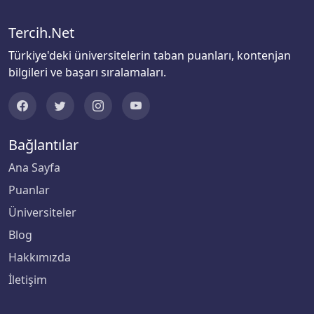
Bingöl Üniversitesi
Tercih.Net
Biruni Üniversitesi
Türkiye'deki üniversitelerin taban puanları, kontenjan
bilgileri ve başarı sıralamaları.
Bitlis Eren Üniversitesi
Boğaziçi Üniversitesi
Bağlantılar
Bolu Abant İzzet Baysal Üniversitesi
Ana Sayfa
Burdur Mehmet Akif Ersoy Üniversitesi
Puanlar
Üniversiteler
Bursa Teknik Üniversitesi
Blog
Bursa Uludağ Üniversitesi
Hakkımızda
İletişim
Çağ Üniversitesi