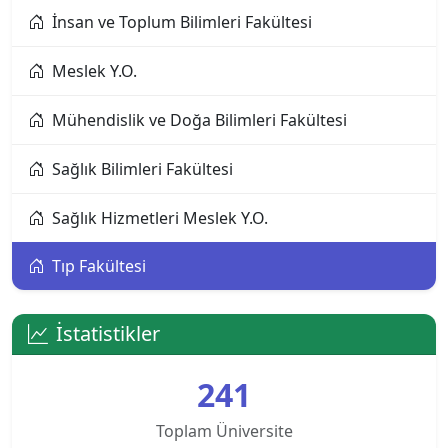
İnsan ve Toplum Bilimleri Fakültesi
Alanya Üniversitesi
Meslek Y.O.
Altınbaş Üniversitesi
Mühendislik ve Doğa Bilimleri Fakültesi
Amasya Üniversitesi
Sağlık Bilimleri Fakültesi
Anadolu Üniversitesi
Sağlık Hizmetleri Meslek Y.O.
Ankara Bilim Üniversitesi
Tıp Fakültesi
Ankara Hacı Bayram Veli Üniversitesi
Ankara Medipol Üniversitesi
İstatistikler
Ankara Müzik ve Güzel Sanatlar Üniversitesi
241
Ankara Sosyal Bilimler Üniversitesi
Toplam Üniversite