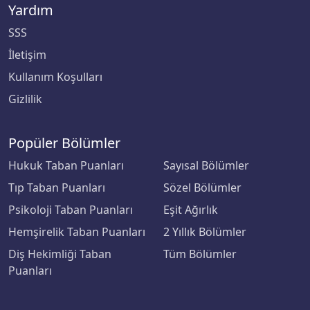
Çanakkale Onsekiz Mart Üniversitesi
Yardım
SSS
Çankaya Üniversitesi
İletişim
Çankırı Karatekin Üniversitesi
Kullanım Koşulları
Gizlilik
Çukurova Üniversitesi
Popüler Bölümler
Demiroğlu Bilim Üniversitesi
Hukuk Taban Puanları
Sayısal Bölümler
Dicle Üniversitesi
Tıp Taban Puanları
Sözel Bölümler
Psikoloji Taban Puanları
Eşit Ağırlık
Doğu Akdeniz Üniversitesi
Hemşirelik Taban Puanları
2 Yıllık Bölümler
Doğuş Üniversitesi
Diş Hekimliği Taban
Tüm Bölümler
Puanları
Dokuz Eylül Üniversitesi