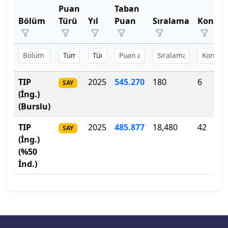
Puan
Taban
Bartın Üniversitesi
Bölüm
Türü
Yıl
Puan
Sıralama
Konten
Başkent Üniversitesi
Başkent Üniversitesi
TIP
2025
545.270
180
6
SAY
Başkent Üniversitesi
(İng.)
(Burslu)
Batman Üniversitesi
TIP
2025
485
.
877
18,480
42
SAY
Bayburt Üniversitesi
(İng.)
(%50
Beykoz Üniversitesi
İnd.)
Bezm-İ Alem Vakıf Üniversitesi
Bilecik Şeyh Edebali Üniversitesi