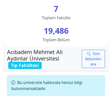
Ankara Sosyal Bilimler Üniversitesi KKTC
7
Kampusu
Toplam Fakülte
Ankara Üniversitesi
19,486
Ankara Yıldırım Beyazıt Üniversitesi
Toplam Bölüm
Antalya Belek Üniversitesi
Acıbadem Mehmet Ali
Tüm
Aydınlar Üniversitesi
Antalya Bilim Üniversitesi
Bölümleri
Ara
Tıp Fakültesi
Ardahan Üniversitesi
Bu üniversite hakkında henüz bilgi
Arkın Yaratıcı Sanatlar ve Tasarım Üniversitesi
bulunmamaktadır.
Artvin Çoruh Üniversitesi
Ataşehir Adıgüzel Meslek Y.O.