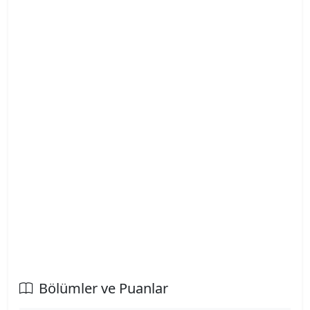
Atatürk Üniversitesi
Atılım Üniversitesi
Avrasya Üniversitesi
Aydın Adnan Menderes Üniversitesi
Azerbaycan Devlet Pedagoji Üniversitesi
Bahçeşehir Kıbrıs Üniversitesi
Bahçeşehir Üniversitesi
Balıkesir Üniversitesi
Bölümler ve Puanlar
Bandırma Onyedi Eylül Üniversitesi