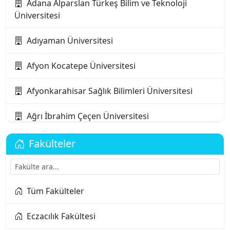
Adana Alparslan Türkeş Bilim ve Teknoloji
Üniversitesi
Adıyaman Üniversitesi
Afyon Kocatepe Üniversitesi
Afyonkarahisar Sağlık Bilimleri Üniversitesi
Ağrı İbrahim Çeçen Üniversitesi
Akdeniz Karpaz Üniversitesi
Fakülteler
Akdeniz Üniversitesi
Tüm Fakülteler
Aksaray Üniversitesi
Eczacılık Fakültesi
Alanya Alaaddin Keykubat Üniversitesi