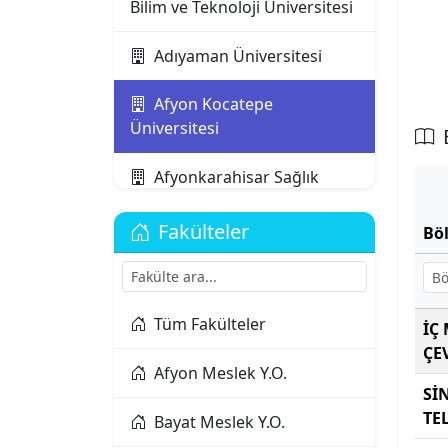
Bilim ve Teknoloji Üniversitesi
Adıyaman Üniversitesi
Afyon Kocatepe
Üniversitesi
Afyonkarahisar Sağlık
Bilimleri Üniversitesi
Fakülteler
Bö
Ağrı İbrahim Çeçen
Üniversitesi
Akdeniz Karpaz
Tüm Fakülteler
İÇ
Üniversitesi
ÇE
Afyon Meslek Y.O.
Sİ
Akdeniz Üniversitesi
TE
Bayat Meslek Y.O.
Aksaray Üniversitesi