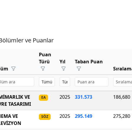
Bölümler ve Puanlar
Puan
Türü
Yıl
Taban Puan
lüm
Sırala
 MİMARLIK VE
2025
331.573
186,680
EA
VRE TASARIMI
NEMA VE
2025
295
.
149
275,280
SÖZ
LEVİZYON