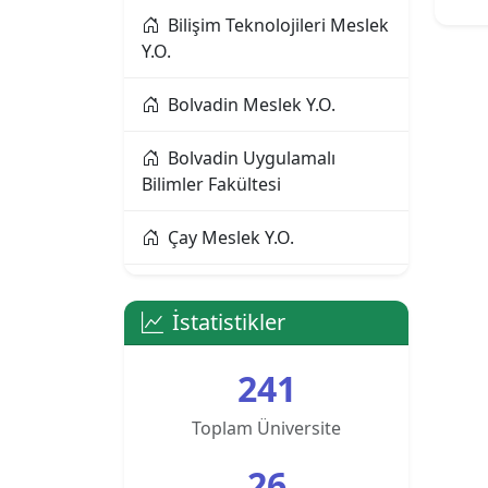
Bilişim Teknolojileri Meslek
Alanya Alaaddin Keykubat
Y.O.
Üniversitesi
Bolvadin Meslek Y.O.
Alanya Üniversitesi
Bolvadin Uygulamalı
Altınbaş Üniversitesi
Bilimler Fakültesi
Amasya Üniversitesi
Çay Meslek Y.O.
Anadolu Üniversitesi
Dazkırı Meslek Y.O.
İstatistikler
Ankara Bilim Üniversitesi
Dinar Meslek Y.O.
241
Ankara Hacı Bayram Veli
Dinar Uygulamalı Bilimler
Üniversitesi
Y.O.
Toplam Üniversite
26
Ankara Medipol
Eğitim Fakültesi