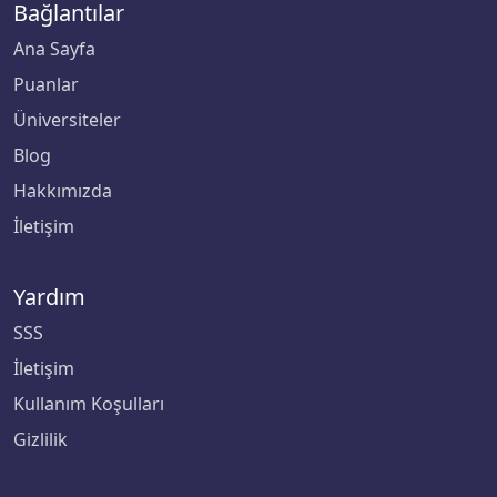
Bağlantılar
Çankaya Üniversitesi
Ana Sayfa
Puanlar
Çankırı Karatekin Üniversitesi
Üniversiteler
Çukurova Üniversitesi
Blog
Hakkımızda
Demiroğlu Bilim Üniversitesi
İletişim
Dicle Üniversitesi
Yardım
Doğu Akdeniz Üniversitesi
SSS
Doğuş Üniversitesi
İletişim
Kullanım Koşulları
Dokuz Eylül Üniversitesi
Gizlilik
Düzce Üniversitesi