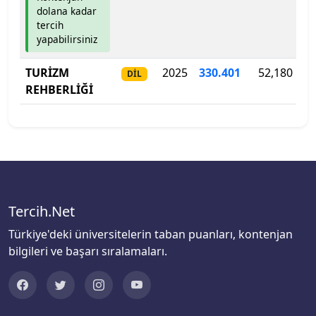
dolana kadar
tercih
Biruni Üniversitesi
yapabilirsiniz
Bitlis Eren Üniversitesi
TURİZM
2025
330.401
52,180
DİL
REHBERLİĞİ
Boğaziçi Üniversitesi
Bolu Abant İzzet Baysal Üniversitesi
Burdur Mehmet Akif Ersoy Üniversitesi
Bursa Teknik Üniversitesi
Tercih.Net
Türkiye'deki üniversitelerin taban puanları, kontenjan
Bursa Uludağ Üniversitesi
bilgileri ve başarı sıralamaları.
Çağ Üniversitesi
Çanakkale Onsekiz Mart Üniversitesi