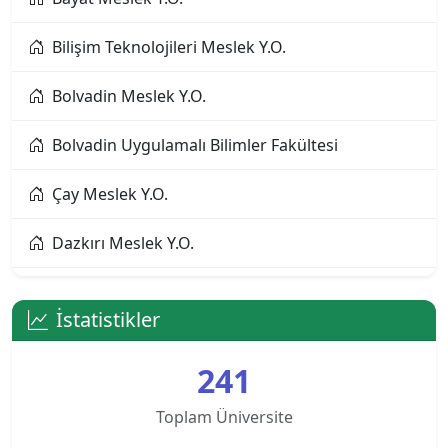
Bilişim Teknolojileri Meslek Y.O.
Altınbaş Üniversitesi
Bolvadin Meslek Y.O.
Amasya Üniversitesi
Bolvadin Uygulamalı Bilimler Fakültesi
Anadolu Üniversitesi
Çay Meslek Y.O.
Ankara Bilim Üniversitesi
Dazkırı Meslek Y.O.
Ankara Hacı Bayram Veli Üniversitesi
Dinar Meslek Y.O.
Ankara Medipol Üniversitesi
İstatistikler
Dinar Uygulamalı Bilimler Y.O.
Ankara Müzik ve Güzel Sanatlar Üniversitesi
241
Eğitim Fakültesi
Ankara Sosyal Bilimler Üniversitesi
Toplam Üniversite
Emirdağ Meslek Y.O.
Ankara Sosyal Bilimler Üniversitesi KKTC