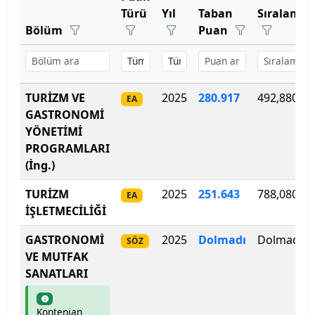
Bartın Üniversitesi
Türü
Yıl
Taban
Sıralama
Bölüm
Puan
Başkent Üniversitesi
Başkent Üniversitesi
TURİZM VE
2025
280
.
917
492,880
EA
Başkent Üniversitesi
GASTRONOMİ
YÖNETİMİ
Batman Üniversitesi
PROGRAMLARI
(İng.)
Bayburt Üniversitesi
TURİZM
2025
251
.
643
788,080
EA
Beykoz Üniversitesi
İŞLETMECİLİĞİ
GASTRONOMİ
2025
Dolmadı
Dolmadı
Bezm-İ Alem Vakıf Üniversitesi
SÖZ
VE MUTFAK
SANATLARI
Bilecik Şeyh Edebali Üniversitesi
Bingöl Üniversitesi
Kontenjan