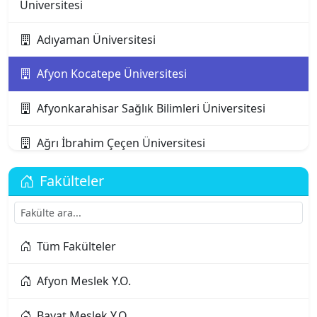
Üniversitesi
Adıyaman Üniversitesi
Afyon Kocatepe Üniversitesi
Afyonkarahisar Sağlık Bilimleri Üniversitesi
Ağrı İbrahim Çeçen Üniversitesi
Akdeniz Karpaz Üniversitesi
Fakülteler
Akdeniz Üniversitesi
Tüm Fakülteler
Aksaray Üniversitesi
Afyon Meslek Y.O.
Alanya Alaaddin Keykubat Üniversitesi
Bayat Meslek Y.O.
Alanya Üniversitesi