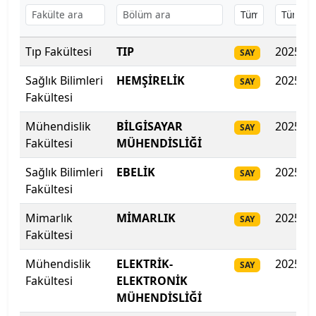
Başkent Üniversitesi
Tıp Fakültesi
TIP
2025
Başkent Üniversitesi
SAY
Sağlık Bilimleri
HEMŞİRELİK
2025
SAY
Başkent Üniversitesi
Fakültesi
Batman Üniversitesi
Mühendislik
BİLGİSAYAR
2025
SAY
Fakültesi
MÜHENDİSLİĞİ
Bayburt Üniversitesi
Sağlık Bilimleri
EBELİK
2025
SAY
Fakültesi
Beykoz Üniversitesi
Mimarlık
MİMARLIK
2025
SAY
Bezm-İ Alem Vakıf Üniversitesi
Fakültesi
Bilecik Şeyh Edebali Üniversitesi
Mühendislik
ELEKTRİK-
2025
SAY
Fakültesi
ELEKTRONİK
Bingöl Üniversitesi
MÜHENDİSLİĞİ