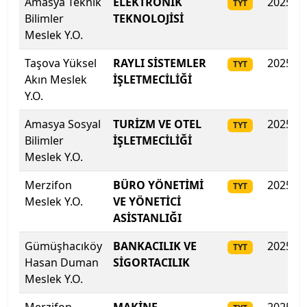
Amasya Teknik
ELEKTRONİK
2025
TYT
Kilis 7 Aralık Üniversitesi
Bilimler
TEKNOLOJİSİ
Meslek Y.O.
Kocaeli Sağlık ve Teknoloji Üniversitesi
Taşova Yüksel
RAYLI SİSTEMLER
2025
TYT
Kocaeli Üniversitesi
Akın Meslek
İŞLETMECİLİĞİ
Y.O.
Koç Üniversitesi
Amasya Sosyal
TURİZM VE OTEL
2025
TYT
Bilimler
Konya Gıda ve Tarım Üniversitesi
İŞLETMECİLİĞİ
Meslek Y.O.
Konya Teknik Üniversitesi
Merzifon
BÜRO YÖNETİMİ
2025
TYT
Meslek Y.O.
VE YÖNETİCİ
KTO Karatay Üniversitesi
ASİSTANLIĞI
Kütahya Dumlupınar Üniversitesi
Gümüşhacıköy
BANKACILIK VE
2025
TYT
Hasan Duman
SİGORTACILIK
Kütahya Sağlık Bilimleri Üniversitesi
Meslek Y.O.