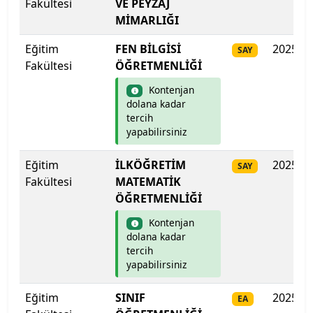
Fakültesi
VE PEYZAJ
Çankaya Üniversitesi
MİMARLIĞI
Çankırı Karatekin Üniversitesi
Eğitim
FEN BİLGİSİ
2025
SAY
Fakültesi
ÖĞRETMENLİĞİ
Çukurova Üniversitesi
Kontenjan
dolana kadar
Demiroğlu Bilim Üniversitesi
tercih
yapabilirsiniz
Dicle Üniversitesi
Eğitim
İLKÖĞRETİM
2025
SAY
Doğu Akdeniz Üniversitesi
Fakültesi
MATEMATİK
ÖĞRETMENLİĞİ
Doğuş Üniversitesi
Kontenjan
dolana kadar
Dokuz Eylül Üniversitesi
tercih
yapabilirsiniz
Düzce Üniversitesi
Eğitim
SINIF
2025
EA