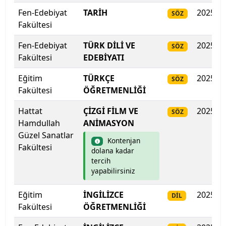
Fen-Edebiyat
TARİH
2025
SÖZ
Hakkari Üniversitesi
Fakültesi
Fen-Edebiyat
Haliç Üniversitesi
TÜRK DİLİ VE
2025
SÖZ
Fakültesi
EDEBİYATI
Harran Üniversitesi
Eğitim
TÜRKÇE
2025
SÖZ
Fakültesi
ÖĞRETMENLİĞİ
Hasan Kalyoncu Üniversitesi
Hattat
ÇİZGİ FİLM VE
2025
SÖZ
Hatay Mustafa Kemal Üniversitesi
Hamdullah
ANİMASYON
Güzel Sanatlar
Kontenjan
Hitit Üniversitesi
Fakültesi
dolana kadar
tercih
Hoca Ahmet Yesevi Uluslararası Türk-Kazak
yapabilirsiniz
Üniversitesi
Eğitim
İNGİLİZCE
2025
DİL
Iğdır Üniversitesi
Fakültesi
ÖĞRETMENLİĞİ