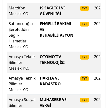
Kahramanmaraş Sütçü İmam Üniversitesi
Merzifon
İŞ SAĞLIĞI VE
2025
TYT
Meslek Y.O.
GÜVENLİĞİ
Kahramanmaraş Sütçü İmam Üniversitesi
Sabuncuoğlu
ENGELLİ BAKIMI
2025
TYT
Kapadokya Üniversitesi
Şerefeddin
VE
Sağlık
REHABİLİTASYON
Hizmetleri
Kapadokya Üniversitesi
Meslek Y.O.
Karabük Üniversitesi
Amasya Teknik
OTOMOTİV
2025
TYT
Bilimler
TEKNOLOJİSİ
Karadeniz Teknik Üniversitesi
Meslek Y.O.
Karamanoğlu Mehmetbey Üniversitesi
Amasya Teknik
HARİTA VE
2025
TYT
Bilimler
KADASTRO
Kastamonu Üniversitesi
Meslek Y.O.
Amasya Sosyal
MUHASEBE VE
2025
Kayseri Üniversitesi
TYT
Bilimler
VERGİ