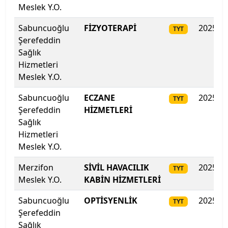
İstanbul Aydın Üniversitesi
Meslek Y.O.
İstanbul Beykent Üniversitesi
Sabuncuoğlu
FİZYOTERAPİ
2025
TYT
Şerefeddin
İstanbul Bilgi Üniversitesi
Sağlık
Hizmetleri
İstanbul Esenyurt Üniversitesi
Meslek Y.O.
Sabuncuoğlu
ECZANE
2025
TYT
İstanbul Galata Üniversitesi
Şerefeddin
HİZMETLERİ
Sağlık
İstanbul Gedik Üniversitesi
Hizmetleri
Meslek Y.O.
İstanbul Gelişim Üniversitesi
Merzifon
SİVİL HAVACILIK
2025
TYT
İstanbul Kent Üniversitesi
Meslek Y.O.
KABİN HİZMETLERİ
Sabuncuoğlu
İstanbul Kültür Üniversitesi
OPTİSYENLİK
2025
TYT
Şerefeddin
Sağlık
İstanbul Medeniyet Üniversitesi