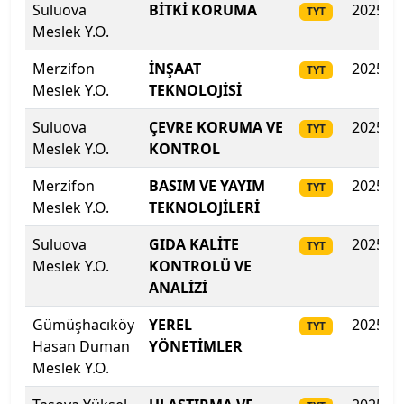
Suluova
BİTKİ KORUMA
2025
TYT
Meslek Y.O.
Ondokuz Mayıs Üniversitesi
Merzifon
İNŞAAT
2025
TYT
Ordu Üniversitesi
Meslek Y.O.
TEKNOLOJİSİ
Orta Doğu Teknik Üniversitesi
Suluova
ÇEVRE KORUMA VE
2025
TYT
Meslek Y.O.
KONTROL
Osmaniye Korkut Ata Üniversitesi
Merzifon
BASIM VE YAYIM
2025
TYT
Meslek Y.O.
TEKNOLOJİLERİ
Ostim Teknik Üniversitesi
Suluova
GIDA KALİTE
2025
TYT
Özyeğin Üniversitesi
Meslek Y.O.
KONTROLÜ VE
ANALİZİ
Pamukkale Üniversitesi
Gümüşhacıköy
YEREL
2025
TYT
Piri Reis Üniversitesi
Hasan Duman
YÖNETİMLER
Meslek Y.O.
Rauf Denktaş Üniversitesi