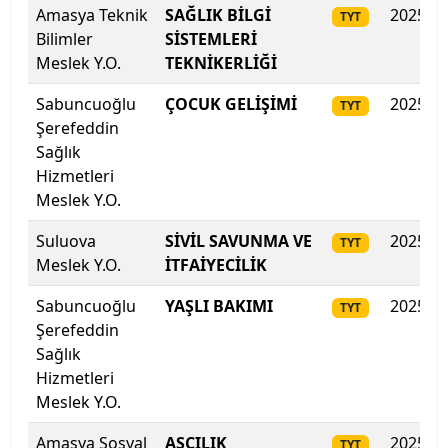
Amasya Teknik
SAĞLIK BİLGİ
2025
TYT
İstanbul Teknik Üniversitesi
Bilimler
SİSTEMLERİ
Meslek Y.O.
TEKNİKERLİĞİ
İstanbul Ticaret Üniversitesi
Sabuncuoğlu
ÇOCUK GELİŞİMİ
2025
TYT
Şerefeddin
İstanbul Topkapı Üniversitesi
Sağlık
Hizmetleri
İstanbul Üniversitesi
Meslek Y.O.
İstanbul Üniversitesi-Cerrahpaşa
Suluova
SİVİL SAVUNMA VE
2025
TYT
Meslek Y.O.
İTFAİYECİLİK
İstanbul Yeni Yüzyıl Üniversitesi
Sabuncuoğlu
YAŞLI BAKIMI
2025
TYT
Şerefeddin
İstinye Üniversitesi
Sağlık
Hizmetleri
İTÜ-KKTC Eğitim Araştırma Yerleşkesi
Meslek Y.O.
İzmir Bakırçay Üniversitesi
Amasya Sosyal
AŞÇILIK
2025
TYT