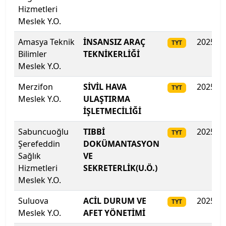
Hizmetleri
Meslek Y.O.
İstanbul Medipol Üniversitesi
Amasya Teknik
İNSANSIZ ARAÇ
2025
TYT
İstanbul Nişantaşı Üniversitesi
Bilimler
TEKNİKERLİĞİ
Meslek Y.O.
İstanbul Okan Üniversitesi
Merzifon
SİVİL HAVA
2025
TYT
İstanbul Rumeli Üniversitesi
Meslek Y.O.
ULAŞTIRMA
İŞLETMECİLİĞİ
İstanbul Sabahattin Zaim Üniversitesi
Sabuncuoğlu
TIBBİ
2025
TYT
Şerefeddin
DOKÜMANTASYON
İstanbul Sağlık ve Sosyal Bilimler Meslek Y.O.
Sağlık
VE
Hizmetleri
SEKRETERLİK(U.Ö.)
İstanbul Sağlık ve Sosyal Bilimler Meslek Y.O.
Meslek Y.O.
İstanbul Sağlık ve Teknoloji Üniversitesi
Suluova
ACİL DURUM VE
2025
TYT
Meslek Y.O.
AFET YÖNETİMİ
İstanbul Şişli Meslek Y.O.