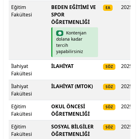
Eğitim
BEDEN EĞİTİMİ VE
2025
EA
Fakültesi
SPOR
Gazi Üniversitesi
ÖĞRETMENLİĞİ
Gaziantep İslam Bilim ve Teknoloji Üniversitesi
Kontenjan
dolana kadar
Gaziantep Üniversitesi
tercih
yapabilirsiniz
Gebze Teknik Üniversitesi
İlahiyat
İLAHİYAT
2025
SÖZ
Fakültesi
Giresun Üniversitesi
İlahiyat
İLAHİYAT (MTOK)
2025
SÖZ
Girne Amerikan Üniversitesi
Fakültesi
Girne Üniversitesi
Eğitim
OKUL ÖNCESİ
2025
SÖZ
Fakültesi
ÖĞRETMENLİĞİ
Gümüşhane Üniversitesi
Eğitim
SOSYAL BİLGİLER
2025
SÖZ
Fakültesi
ÖĞRETMENLİĞİ
Hacettepe Üniversitesi