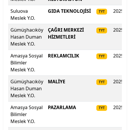
Suluova
GIDA TEKNOLOJİSİ
2025
TYT
Mudanya Üniversitesi
Meslek Y.O.
Muğla Sıtkı Koçman Üniversitesi
Gümüşhacıköy
ÇAĞRI MERKEZİ
2025
TYT
Hasan Duman
HİZMETLERİ
Munzur Üniversitesi
Meslek Y.O.
Muş Alparslan Üniversitesi
Amasya Sosyal
REKLAMCILIK
2025
TYT
Bilimler
Meslek Y.O.
Necmettin Erbakan Üniversitesi
Gümüşhacıköy
MALİYE
2025
TYT
Nevşehir Hacı Bektaş Veli Üniversitesi
Hasan Duman
Meslek Y.O.
Niğde Ömer Halisdemir Üniversitesi
Amasya Sosyal
PAZARLAMA
2025
TYT
Nuh Naci Yazgan Üniversitesi
Bilimler
Meslek Y.O.
ODTÜ Kuzey Kıbrıs Kampusu