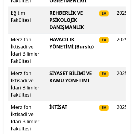
Fakültesi
ÖĞRETMENLİĞİ
Ege Üniversitesi
Eğitim
REHBERLİK VE
2025
EA
Erciyes Üniversitesi
Fakültesi
PSİKOLOJİK
DANIŞMANLIK
Erzincan Binali Yıldırım Üniversitesi
Merzifon
HAVACILIK
2025
EA
Erzurum Teknik Üniversitesi
İktisadi ve
YÖNETİMİ (Burslu)
İdari Bilimler
Eskişehir Osmangazi Üniversitesi
Fakültesi
Merzifon
SİYASET BİLİMİ VE
2025
EA
Eskişehir Teknik Üniversitesi
İktisadi ve
KAMU YÖNETİMİ
İdari Bilimler
Fatih Sultan Mehmet Vakıf Üniversitesi
Fakültesi
Fenerbahçe Üniversitesi
Merzifon
İKTİSAT
2025
EA
İktisadi ve
Fırat Üniversitesi
İdari Bilimler
Fakültesi
Galatasaray Üniversitesi