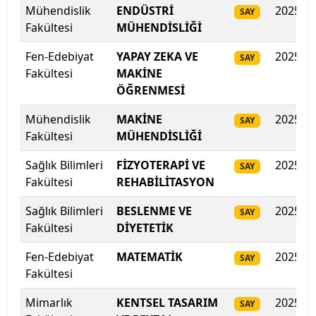
Mühendislik
ENDÜSTRİ
2025
SAY
Biruni Üniversitesi
Fakültesi
MÜHENDİSLİĞİ
Bitlis Eren Üniversitesi
Fen-Edebiyat
YAPAY ZEKA VE
2025
SAY
Fakültesi
MAKİNE
Boğaziçi Üniversitesi
ÖĞRENMESİ
Bolu Abant İzzet Baysal Üniversitesi
Mühendislik
MAKİNE
2025
SAY
Fakültesi
MÜHENDİSLİĞİ
Burdur Mehmet Akif Ersoy Üniversitesi
Sağlık Bilimleri
FİZYOTERAPİ VE
2025
SAY
Fakültesi
REHABİLİTASYON
Bursa Teknik Üniversitesi
Sağlık Bilimleri
BESLENME VE
2025
SAY
Bursa Uludağ Üniversitesi
Fakültesi
DİYETETİK
Çağ Üniversitesi
Fen-Edebiyat
MATEMATİK
2025
SAY
Fakültesi
Çanakkale Onsekiz Mart Üniversitesi
Mimarlık
KENTSEL TASARIM
2025
SAY