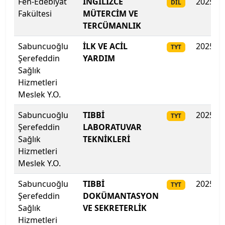
Fen-Edebiyat
İNGİLİZCE
2025
DİL
Isparta Uygulamalı Bilimler Üniversitesi
Fakültesi
MÜTERCİM VE
TERCÜMANLIK
Işık Üniversitesi
Sabuncuoğlu
İLK VE ACİL
2025
TYT
İbn Haldun Üniversitesi
Şerefeddin
YARDIM
Sağlık
İhsan Doğramacı Bilkent Üniversitesi
Hizmetleri
Meslek Y.O.
İnönü Üniversitesi
Sabuncuoğlu
TIBBİ
2025
TYT
Şerefeddin
LABORATUVAR
İskenderun Teknik Üniversitesi
Sağlık
TEKNİKLERİ
Hizmetleri
İstanbul 29 Mayıs Üniversitesi
Meslek Y.O.
İstanbul Arel Üniversitesi
Sabuncuoğlu
TIBBİ
2025
TYT
Şerefeddin
DOKÜMANTASYON
İstanbul Atlas Üniversitesi
Sağlık
VE SEKRETERLİK
Hizmetleri