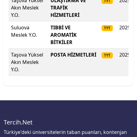
Taşova Yüksel
ULAŞTIRMA VE
2025
TYT
Akın Meslek
TRAFİK
Recep Tayyip Erdoğan Üniversitesi
Y.O.
HİZMETLERİ
Sabancı Üniversitesi
Suluova
TIBBİ VE
2025
TYT
Meslek Y.O.
AROMATİK
Sağlık Bilimleri Üniversitesi
BİTKİLER
Sağlık Bilimleri Üniversitesi
Taşova Yüksel
POSTA HİZMETLERİ
2025
TYT
Akın Meslek
Sağlık Bilimleri Üniversitesi
Y.O.
Sağlık Bilimleri Üniversitesi
Sağlık Bilimleri Üniversitesi
Sağlık Bilimleri Üniversitesi
Tercih.Net
Sakarya Uygulamalı Bilimler Üniversitesi
Türkiye'deki üniversitelerin taban puanları, kontenjan