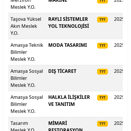
Merzifon
MAKİNE
2025
Lefke Avrupa Üniversitesi
TYT
Meslek Y.O.
Lokman Hekim Üniversitesi
Taşova Yüksel
RAYLI SİSTEMLER
2025
TYT
Akın Meslek
YOL TEKNOLOJİSİ
Malatya Turgut Özal Üniversitesi
Y.O.
Maltepe Üniversitesi
Amasya Teknik
MODA TASARIMI
2025
TYT
Bilimler
Manisa Celâl Bayar Üniversitesi
Meslek Y.O.
Amasya Sosyal
DIŞ TİCARET
2025
Mardin Artuklu Üniversitesi
TYT
Bilimler
Meslek Y.O.
Marmara Üniversitesi
Amasya Sosyal
HALKLA İLİŞKİLER
2025
TYT
MEF Üniversitesi
Bilimler
VE TANITIM
Meslek Y.O.
Mersin Üniversitesi
Tasarım
MİMARİ
2025
TYT
Mimar Sinan Güzel Sanatlar Üniversitesi
Meslek Y.O.
RESTORASYON