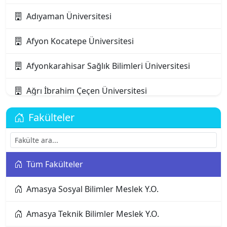
Adıyaman Üniversitesi
Afyon Kocatepe Üniversitesi
Afyonkarahisar Sağlık Bilimleri Üniversitesi
Ağrı İbrahim Çeçen Üniversitesi
Akdeniz Karpaz Üniversitesi
Fakülteler
Akdeniz Üniversitesi
Tüm Fakülteler
Aksaray Üniversitesi
Amasya Sosyal Bilimler Meslek Y.O.
Alanya Alaaddin Keykubat Üniversitesi
Amasya Teknik Bilimler Meslek Y.O.
Alanya Üniversitesi