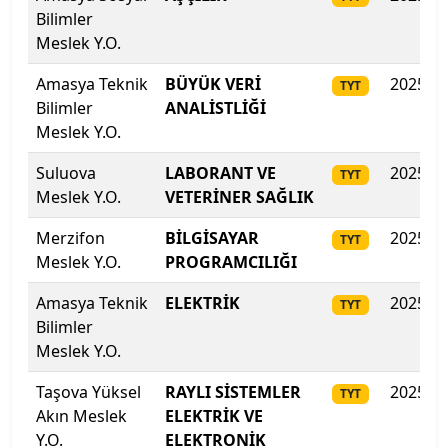
Bilimler
İzmir Demokrasi Üniversitesi
Meslek Y.O.
İzmir Ekonomi Üniversitesi
Amasya Teknik
BÜYÜK VERİ
2025
TYT
Bilimler
ANALİSTLİĞİ
İzmir Katip Çelebi Üniversitesi
Meslek Y.O.
Suluova
LABORANT VE
2025
İzmir Kavram Meslek Y.O.
TYT
Meslek Y.O.
VETERİNER SAĞLIK
İzmir Tınaztepe Üniversitesi
Merzifon
BİLGİSAYAR
2025
TYT
Meslek Y.O.
PROGRAMCILIĞI
İzmir Yüksek Teknoloji Enstitüsü
Amasya Teknik
ELEKTRİK
2025
TYT
Kadir Has Üniversitesi
Bilimler
Meslek Y.O.
Kafkas Üniversitesi
Taşova Yüksel
RAYLI SİSTEMLER
2025
TYT
Akın Meslek
ELEKTRİK VE
Kahramanmaraş İstiklal Üniversitesi
Y.O.
ELEKTRONİK