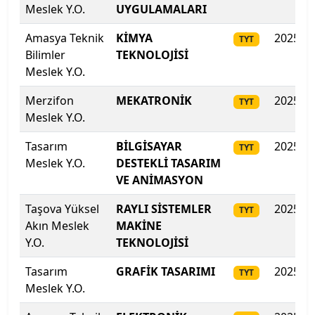
Meslek Y.O.
UYGULAMALARI
Kıbrıs Amerikan Üniversitesi
Amasya Teknik
KİMYA
2025
TYT
Kıbrıs Amerikan Üniversitesi
Bilimler
TEKNOLOJİSİ
Meslek Y.O.
Kıbrıs Aydın Üniversitesi
Merzifon
MEKATRONİK
2025
TYT
Kıbrıs Batı Üniversitesi
Meslek Y.O.
Tasarım
BİLGİSAYAR
2025
Kıbrıs Sağlık ve Toplum Bilimleri Üniversitesi
TYT
Meslek Y.O.
DESTEKLİ TASARIM
VE ANİMASYON
Kırgızistan-Türkiye Manas Üniversitesi
Taşova Yüksel
RAYLI SİSTEMLER
2025
TYT
Kırıkkale Üniversitesi
Akın Meslek
MAKİNE
Y.O.
TEKNOLOJİSİ
Kırklareli Üniversitesi
Tasarım
GRAFİK TASARIMI
2025
TYT
Kırşehir Ahi Evran Üniversitesi
Meslek Y.O.