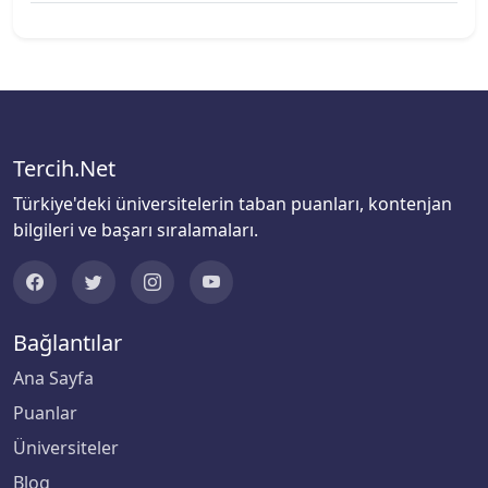
Biruni Üniversitesi
Bitlis Eren Üniversitesi
Boğaziçi Üniversitesi
Tercih.Net
Türkiye'deki üniversitelerin taban puanları, kontenjan
Bolu Abant İzzet Baysal Üniversitesi
bilgileri ve başarı sıralamaları.
Burdur Mehmet Akif Ersoy Üniversitesi
Bursa Teknik Üniversitesi
Bağlantılar
Bursa Uludağ Üniversitesi
Ana Sayfa
Puanlar
Çağ Üniversitesi
Üniversiteler
Çanakkale Onsekiz Mart Üniversitesi
Blog