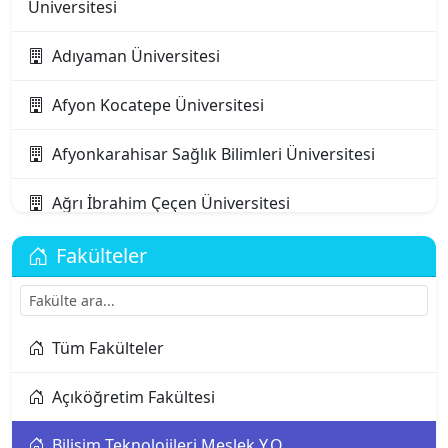
Üniversitesi
Adıyaman Üniversitesi
Afyon Kocatepe Üniversitesi
Afyonkarahisar Sağlık Bilimleri Üniversitesi
Ağrı İbrahim Çeçen Üniversitesi
Akdeniz Karpaz Üniversitesi
Fakülteler
Akdeniz Üniversitesi
Tüm Fakülteler
Aksaray Üniversitesi
Açıköğretim Fakültesi
Alanya Alaaddin Keykubat Üniversitesi
Bilişim Teknolojileri Meslek Y.O.