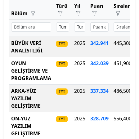
Bartın Üniversitesi
Türü
Yıl
Puan
Sıralama
Bölüm
Başkent Üniversitesi
Başkent Üniversitesi
BÜYÜK VERİ
2025
342
.
941
445,300
TYT
Başkent Üniversitesi
ANALİSTLİĞİ
Batman Üniversitesi
OYUN
2025
342
.
039
451,900
TYT
GELİŞTİRME VE
Bayburt Üniversitesi
PROGRAMLAMA
ARKA-YÜZ
2025
337
.
334
486,500
Beykoz Üniversitesi
TYT
YAZILIM
GELİŞTİRME
Bezm-İ Alem Vakıf Üniversitesi
ÖN-YÜZ
2025
328.709
556,400
TYT
Bilecik Şeyh Edebali Üniversitesi
YAZILIM
GELİŞTİRME
Bingöl Üniversitesi