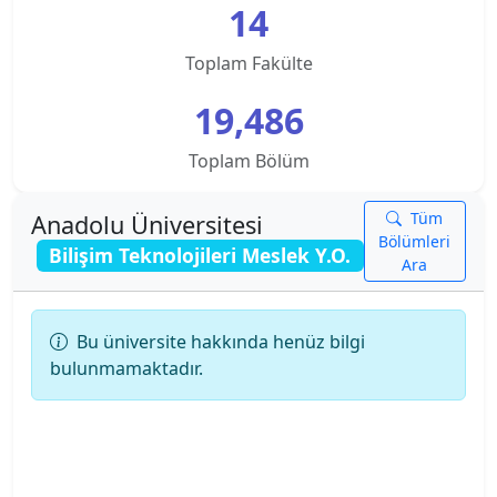
14
Kampusu
Sağlık Bilimleri Fakültesi
Toplam Fakülte
Ankara Üniversitesi
Turizm Fakültesi
19,486
Ankara Yıldırım Beyazıt Üniversitesi
Yunus Emre Sağlık Hizmetleri Meslek Y.O.
Toplam Bölüm
Antalya Belek Üniversitesi
Tüm
Anadolu Üniversitesi
Antalya Bilim Üniversitesi
Bölümleri
Bilişim Teknolojileri Meslek Y.O.
Ara
Ardahan Üniversitesi
Bu üniversite hakkında henüz bilgi
Arkın Yaratıcı Sanatlar ve Tasarım Üniversitesi
bulunmamaktadır.
Artvin Çoruh Üniversitesi
Ataşehir Adıgüzel Meslek Y.O.