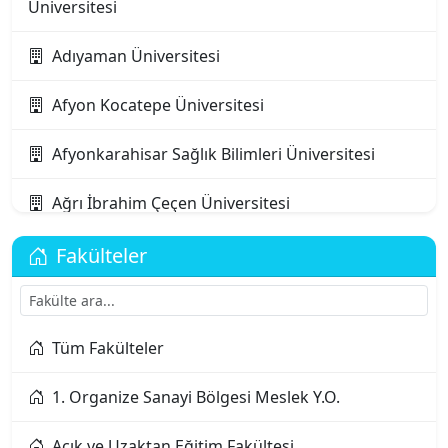
Üniversitesi
Adıyaman Üniversitesi
Afyon Kocatepe Üniversitesi
Afyonkarahisar Sağlık Bilimleri Üniversitesi
Ağrı İbrahim Çeçen Üniversitesi
Akdeniz Karpaz Üniversitesi
Fakülteler
Akdeniz Üniversitesi
Tüm Fakülteler
Aksaray Üniversitesi
1. Organize Sanayi Bölgesi Meslek Y.O.
Alanya Alaaddin Keykubat Üniversitesi
Açık ve Uzaktan Eğitim Fakültesi