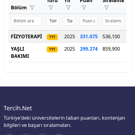
Türü
Yıl
Puan
Sıralama
Ko
Bartın Üniversitesi
Tıp Fakültesi
Bölüm
Başkent Üniversitesi
Uygulamalı Bilimler Fakültesi
Başkent Üniversitesi
FİZYOTERAPİ
2025
331.075
536,100
40
Veteriner Fakültesi
TYT
Başkent Üniversitesi
YAŞLI
2025
299
.
274
859,900
60
TYT
Ziraat Fakültesi
BAKIMI
Batman Üniversitesi
Bayburt Üniversitesi
Beykoz Üniversitesi
Bezm-İ Alem Vakıf Üniversitesi
Tercih.Net
Türkiye'deki üniversitelerin taban puanları, kontenjan
Bilecik Şeyh Edebali Üniversitesi
bilgileri ve başarı sıralamaları.
Bingöl Üniversitesi