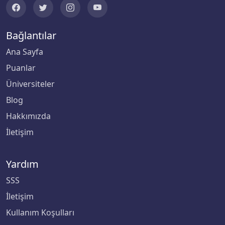
Biruni Üniversitesi
Bağlantılar
Bitlis Eren Üniversitesi
Ana Sayfa
Puanlar
Boğaziçi Üniversitesi
Üniversiteler
Bolu Abant İzzet Baysal Üniversitesi
Blog
Hakkımızda
Burdur Mehmet Akif Ersoy Üniversitesi
İletişim
Bursa Teknik Üniversitesi
Yardım
Bursa Uludağ Üniversitesi
SSS
Çağ Üniversitesi
İletişim
Kullanım Koşulları
Çanakkale Onsekiz Mart Üniversitesi