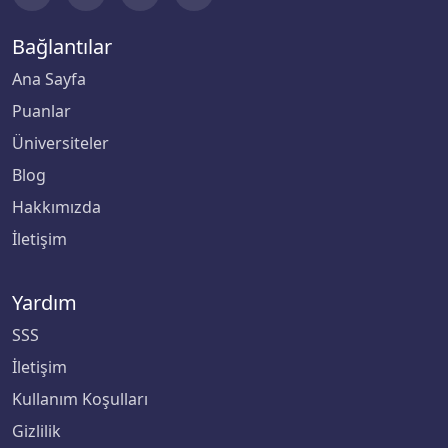
Biruni Üniversitesi
Bağlantılar
Ana Sayfa
Bitlis Eren Üniversitesi
Puanlar
Boğaziçi Üniversitesi
Üniversiteler
Blog
Bolu Abant İzzet Baysal Üniversitesi
Hakkımızda
İletişim
Burdur Mehmet Akif Ersoy Üniversitesi
Bursa Teknik Üniversitesi
Yardım
SSS
Bursa Uludağ Üniversitesi
İletişim
Çağ Üniversitesi
Kullanım Koşulları
Gizlilik
Çanakkale Onsekiz Mart Üniversitesi