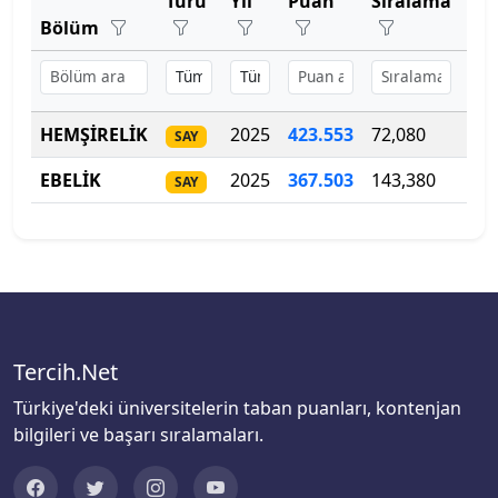
Türü
Yıl
Puan
Sıralama
Ko
Bartın Üniversitesi
Tıp Fakültesi
Bölüm
Başkent Üniversitesi
Uygulamalı Bilimler Fakültesi
Başkent Üniversitesi
HEMŞİRELİK
2025
423.553
72,080
16
Veteriner Fakültesi
SAY
Başkent Üniversitesi
EBELİK
2025
367
.
503
143,380
11
SAY
Ziraat Fakültesi
Batman Üniversitesi
Bayburt Üniversitesi
Beykoz Üniversitesi
Tercih.Net
Bezm-İ Alem Vakıf Üniversitesi
Türkiye'deki üniversitelerin taban puanları, kontenjan
bilgileri ve başarı sıralamaları.
Bilecik Şeyh Edebali Üniversitesi
Bingöl Üniversitesi