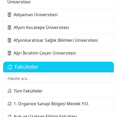
Üniversitesi
Adıyaman Üniversitesi
Afyon Kocatepe Üniversitesi
Afyonkarahisar Sağlık Bilimleri Üniversitesi
Ağrı İbrahim Çeçen Üniversitesi
Akdeniz Karpaz Üniversitesi
Fakülteler
Akdeniz Üniversitesi
Tüm Fakülteler
Aksaray Üniversitesi
1. Organize Sanayi Bölgesi Meslek Y.O.
Alanya Alaaddin Keykubat Üniversitesi
Açık ve Uzaktan Eğitim Fakültesi