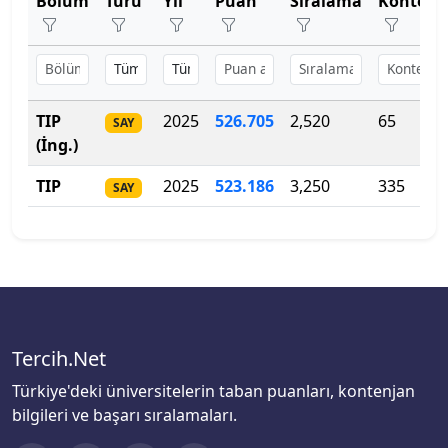
Bölüm
Türü
Yıl
Puan
Sıralama
Kontenj
Bartın Üniversitesi
Tıp Fakültesi
Başkent Üniversitesi
Uygulamalı Bilimler Fakültesi
Başkent Üniversitesi
TIP
2025
526
.
705
2,520
65
Veteriner Fakültesi
SAY
(İng.)
Başkent Üniversitesi
Ziraat Fakültesi
TIP
2025
523.186
3,250
335
SAY
Batman Üniversitesi
Bayburt Üniversitesi
Beykoz Üniversitesi
Bezm-İ Alem Vakıf Üniversitesi
Tercih.Net
Türkiye'deki üniversitelerin taban puanları, kontenjan
Bilecik Şeyh Edebali Üniversitesi
bilgileri ve başarı sıralamaları.
Bingöl Üniversitesi