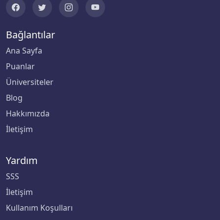
Biruni Üniversitesi
Bağlantılar
Bitlis Eren Üniversitesi
Ana Sayfa
Puanlar
Boğaziçi Üniversitesi
Üniversiteler
Bolu Abant İzzet Baysal Üniversitesi
Blog
Hakkımızda
Burdur Mehmet Akif Ersoy Üniversitesi
İletişim
Bursa Teknik Üniversitesi
Yardım
Bursa Uludağ Üniversitesi
SSS
Çağ Üniversitesi
İletişim
Kullanım Koşulları
Çanakkale Onsekiz Mart Üniversitesi