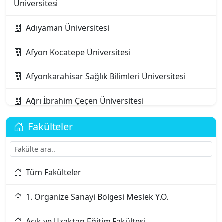
Üniversitesi
Adıyaman Üniversitesi
Afyon Kocatepe Üniversitesi
Afyonkarahisar Sağlık Bilimleri Üniversitesi
Ağrı İbrahim Çeçen Üniversitesi
Akdeniz Karpaz Üniversitesi
Fakülteler
Akdeniz Üniversitesi
Tüm Fakülteler
Aksaray Üniversitesi
1. Organize Sanayi Bölgesi Meslek Y.O.
Alanya Alaaddin Keykubat Üniversitesi
Açık ve Uzaktan Eğitim Fakültesi