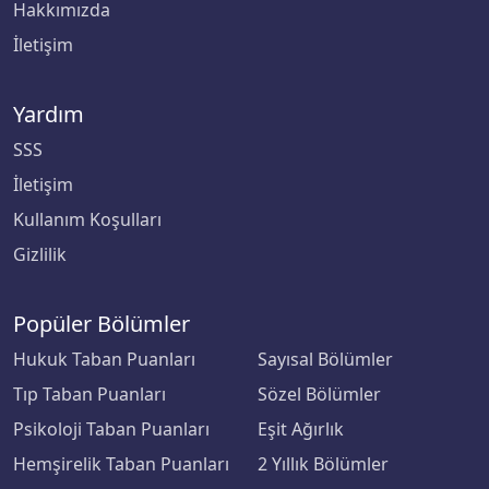
Hakkımızda
Bingöl Üniversitesi
İletişim
Biruni Üniversitesi
Yardım
Bitlis Eren Üniversitesi
SSS
Boğaziçi Üniversitesi
İletişim
Kullanım Koşulları
Bolu Abant İzzet Baysal Üniversitesi
Gizlilik
Burdur Mehmet Akif Ersoy Üniversitesi
Popüler Bölümler
Bursa Teknik Üniversitesi
Hukuk Taban Puanları
Sayısal Bölümler
Tıp Taban Puanları
Sözel Bölümler
Bursa Uludağ Üniversitesi
Psikoloji Taban Puanları
Eşit Ağırlık
Çağ Üniversitesi
Hemşirelik Taban Puanları
2 Yıllık Bölümler