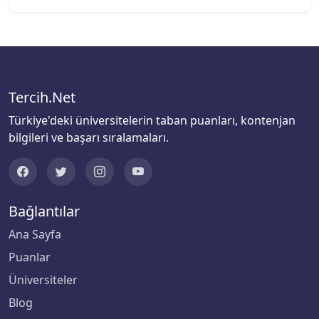
Bartın Üniversitesi
Başkent Üniversitesi
Başkent Üniversitesi
Tercih.Net
Türkiye'deki üniversitelerin taban puanları, kontenjan
Başkent Üniversitesi
bilgileri ve başarı sıralamaları.
Batman Üniversitesi
Bayburt Üniversitesi
Bağlantılar
Beykoz Üniversitesi
Ana Sayfa
Puanlar
Bezm-İ Alem Vakıf Üniversitesi
Üniversiteler
Bilecik Şeyh Edebali Üniversitesi
Blog