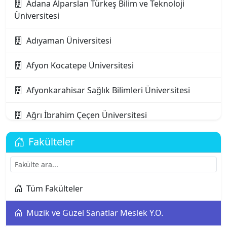
Adana Alparslan Türkeş Bilim ve Teknoloji
Üniversitesi
Adıyaman Üniversitesi
Afyon Kocatepe Üniversitesi
Afyonkarahisar Sağlık Bilimleri Üniversitesi
Ağrı İbrahim Çeçen Üniversitesi
Akdeniz Karpaz Üniversitesi
Fakülteler
Akdeniz Üniversitesi
Tüm Fakülteler
Aksaray Üniversitesi
Müzik ve Güzel Sanatlar Meslek Y.O.
Alanya Alaaddin Keykubat Üniversitesi