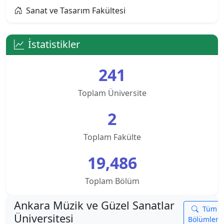
Sanat ve Tasarım Fakültesi
Alanya Üniversitesi
Altınbaş Üniversitesi
İstatistikler
Amasya Üniversitesi
241
Anadolu Üniversitesi
Toplam Üniversite
Ankara Bilim Üniversitesi
2
Ankara Hacı Bayram Veli Üniversitesi
Toplam Fakülte
19,486
Ankara Medipol Üniversitesi
Toplam Bölüm
Ankara Müzik ve Güzel Sanatlar Üniversitesi
Ankara Müzik ve Güzel Sanatlar
Ankara Sosyal Bilimler Üniversitesi
Tüm
Üniversitesi
Bölümleri