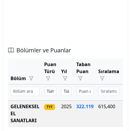
Atatürk Üniversitesi
Atılım Üniversitesi
Avrasya Üniversitesi
Bölümler ve Puanlar
Aydın Adnan Menderes Üniversitesi
Puan
Taban
Azerbaycan Devlet Pedagoji Üniversitesi
Türü
Yıl
Puan
Sıralama
Ko
Bölüm
Bahçeşehir Kıbrıs Üniversitesi
Bahçeşehir Üniversitesi
GELENEKSEL
2025
322.119
615,400
30
TYT
Balıkesir Üniversitesi
EL
SANATLARI
Bandırma Onyedi Eylül Üniversitesi