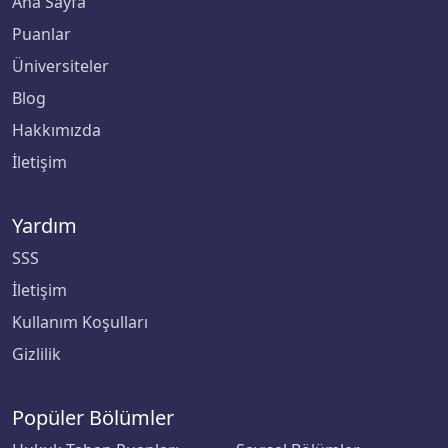
Ana Sayfa
Bingöl Üniversitesi
Puanlar
Üniversiteler
Biruni Üniversitesi
Blog
Bitlis Eren Üniversitesi
Hakkımızda
İletişim
Boğaziçi Üniversitesi
Bolu Abant İzzet Baysal Üniversitesi
Yardım
SSS
Burdur Mehmet Akif Ersoy Üniversitesi
İletişim
Bursa Teknik Üniversitesi
Kullanım Koşulları
Gizlilik
Bursa Uludağ Üniversitesi
Çağ Üniversitesi
Popüler Bölümler