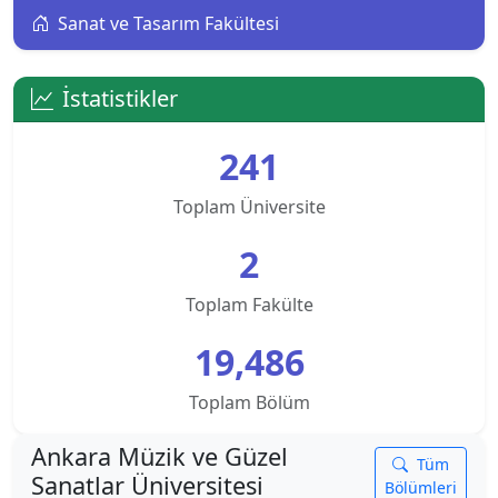
Sanat ve Tasarım Fakültesi
Alanya Üniversitesi
Altınbaş Üniversitesi
İstatistikler
Amasya Üniversitesi
241
Anadolu Üniversitesi
Toplam Üniversite
Ankara Bilim Üniversitesi
2
Ankara Hacı Bayram Veli Üniversitesi
Toplam Fakülte
19,486
Ankara Medipol Üniversitesi
Toplam Bölüm
Ankara Müzik ve Güzel Sanatlar Üniversitesi
Ankara Müzik ve Güzel
Ankara Sosyal Bilimler Üniversitesi
Tüm
Sanatlar Üniversitesi
Bölümleri