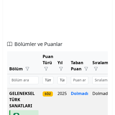
Atatürk Üniversitesi
Atılım Üniversitesi
Avrasya Üniversitesi
Bölümler ve Puanlar
Aydın Adnan Menderes Üniversitesi
Puan
Azerbaycan Devlet Pedagoji Üniversitesi
Türü
Yıl
Taban
Sıralama
Bölüm
Puan
Bahçeşehir Kıbrıs Üniversitesi
Bahçeşehir Üniversitesi
GELENEKSEL
2025
Dolmadı
Dolmadı
SÖZ
Balıkesir Üniversitesi
TÜRK
SANATLARI
Bandırma Onyedi Eylül Üniversitesi