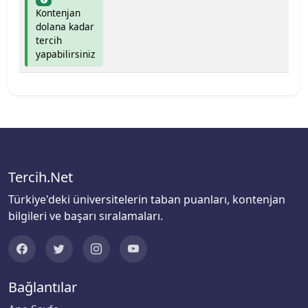
Kontenjan
Bartın Üniversitesi
dolana kadar
tercih
Başkent Üniversitesi
yapabilirsiniz
Başkent Üniversitesi
Başkent Üniversitesi
Batman Üniversitesi
Tercih.Net
Bayburt Üniversitesi
Türkiye'deki üniversitelerin taban puanları, kontenjan
bilgileri ve başarı sıralamaları.
Beykoz Üniversitesi
Bezm-İ Alem Vakıf Üniversitesi
Bağlantılar
Bilecik Şeyh Edebali Üniversitesi