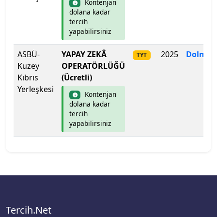
Kontenjan
dolana kadar
tercih
Kahramanmaraş Sütçü İmam Üniversitesi
yapabilirsiniz
Kahramanmaraş Sütçü İmam Üniversitesi
ASBÜ-
YAPAY ZEKÂ
2025
Dolmad
TYT
Kuzey
OPERATÖRLÜĞÜ
Kapadokya Üniversitesi
Kıbrıs
(Ücretli)
Yerleşkesi
Kapadokya Üniversitesi
Kontenjan
dolana kadar
tercih
Karabük Üniversitesi
yapabilirsiniz
Karadeniz Teknik Üniversitesi
Karamanoğlu Mehmetbey Üniversitesi
Kastamonu Üniversitesi
Tercih.Net
Kayseri Üniversitesi