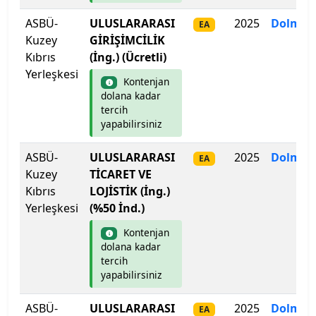
Galatasaray Üniversitesi
ASBÜ-
ULUSLARARASI
2025
Dolmad
EA
Kuzey
GİRİŞİMCİLİK
Gazi Üniversitesi
Kıbrıs
(İng.) (Ücretli)
Yerleşkesi
Kontenjan
Gaziantep İslam Bilim ve Teknoloji Üniversitesi
dolana kadar
tercih
Gaziantep Üniversitesi
yapabilirsiniz
Gebze Teknik Üniversitesi
ASBÜ-
ULUSLARARASI
2025
Dolmad
EA
Kuzey
TİCARET VE
Giresun Üniversitesi
Kıbrıs
LOJİSTİK (İng.)
Yerleşkesi
(%50 İnd.)
Girne Amerikan Üniversitesi
Kontenjan
dolana kadar
Girne Üniversitesi
tercih
yapabilirsiniz
Gümüşhane Üniversitesi
ASBÜ-
ULUSLARARASI
2025
Dolmad
EA