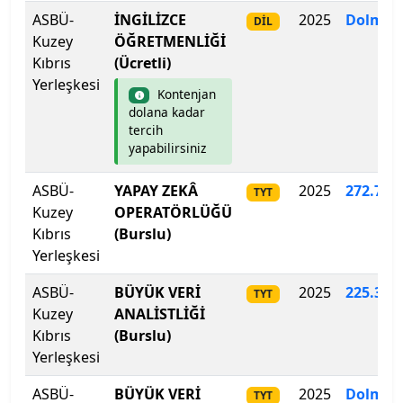
İstanbul Şişli Meslek Y.O.
ASBÜ-
İNGİLİZCE
2025
Dolmad
DİL
Kuzey
ÖĞRETMENLİĞİ
İstanbul Teknik Üniversitesi
Kıbrıs
(Ücretli)
Yerleşkesi
Kontenjan
İstanbul Ticaret Üniversitesi
dolana kadar
tercih
İstanbul Topkapı Üniversitesi
yapabilirsiniz
İstanbul Üniversitesi
ASBÜ-
YAPAY ZEKÂ
2025
272.772
TYT
Kuzey
OPERATÖRLÜĞÜ
İstanbul Üniversitesi-Cerrahpaşa
Kıbrıs
(Burslu)
Yerleşkesi
İstanbul Yeni Yüzyıl Üniversitesi
ASBÜ-
BÜYÜK VERİ
2025
225.321
TYT
Kuzey
ANALİSTLİĞİ
İstinye Üniversitesi
Kıbrıs
(Burslu)
Yerleşkesi
İTÜ-KKTC Eğitim Araştırma Yerleşkesi
ASBÜ-
BÜYÜK VERİ
2025
Dolmad
TYT