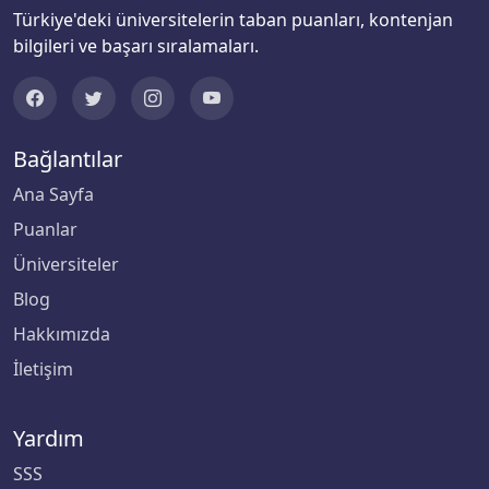
Türkiye'deki üniversitelerin taban puanları, kontenjan
Kıbrıs Amerikan Üniversitesi
bilgileri ve başarı sıralamaları.
Kıbrıs Amerikan Üniversitesi
Kıbrıs Aydın Üniversitesi
Bağlantılar
Ana Sayfa
Kıbrıs Batı Üniversitesi
Puanlar
Kıbrıs Sağlık ve Toplum Bilimleri Üniversitesi
Üniversiteler
Blog
Kırgızistan-Türkiye Manas Üniversitesi
Hakkımızda
Kırıkkale Üniversitesi
İletişim
Kırklareli Üniversitesi
Yardım
Kırşehir Ahi Evran Üniversitesi
SSS