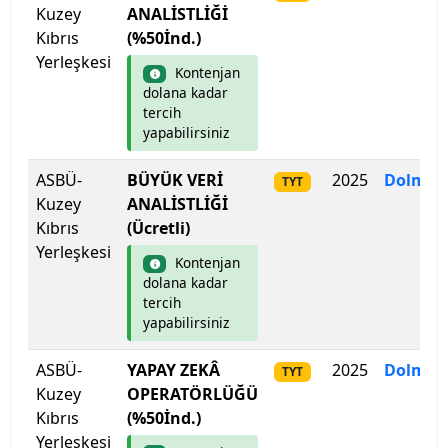
İzmir Bakırçay Üniversitesi
Kuzey
ANALİSTLİĞİ
Kıbrıs
(%50İnd.)
İzmir Demokrasi Üniversitesi
Yerleşkesi
Kontenjan
dolana kadar
İzmir Ekonomi Üniversitesi
tercih
yapabilirsiniz
İzmir Katip Çelebi Üniversitesi
ASBÜ-
BÜYÜK VERİ
2025
Dolmad
TYT
İzmir Kavram Meslek Y.O.
Kuzey
ANALİSTLİĞİ
Kıbrıs
(Ücretli)
İzmir Tınaztepe Üniversitesi
Yerleşkesi
Kontenjan
dolana kadar
İzmir Yüksek Teknoloji Enstitüsü
tercih
yapabilirsiniz
Kadir Has Üniversitesi
ASBÜ-
YAPAY ZEKÂ
2025
Dolmad
TYT
Kuzey
OPERATÖRLÜĞÜ
Kafkas Üniversitesi
Kıbrıs
(%50İnd.)
Yerleşkesi
Kahramanmaraş İstiklal Üniversitesi