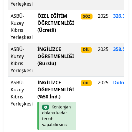
Yerleşkesi
İstanbul Medeniyet Üniversitesi
ASBÜ-
ÖZEL EĞİTİM
2025
326.343
SÖZ
İstanbul Medipol Üniversitesi
Kuzey
ÖĞRETMENLİĞİ
Kıbrıs
(Ücretli)
İstanbul Nişantaşı Üniversitesi
Yerleşkesi
İstanbul Okan Üniversitesi
ASBÜ-
İNGİLİZCE
2025
358.565
DİL
Kuzey
ÖĞRETMENLİĞİ
Kıbrıs
İstanbul Rumeli Üniversitesi
(Burslu)
Yerleşkesi
İstanbul Sabahattin Zaim Üniversitesi
ASBÜ-
İNGİLİZCE
2025
Dolmad
DİL
Kuzey
ÖĞRETMENLİĞİ
İstanbul Sağlık ve Sosyal Bilimler Meslek Y.O.
Kıbrıs
(%50 İnd.)
Yerleşkesi
İstanbul Sağlık ve Sosyal Bilimler Meslek Y.O.
Kontenjan
dolana kadar
tercih
İstanbul Sağlık ve Teknoloji Üniversitesi
yapabilirsiniz