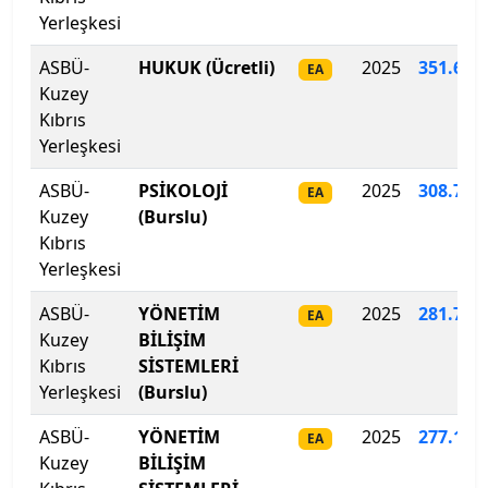
Bartın Üniversitesi
Yerleşkesi
Başkent Üniversitesi
ASBÜ-
HUKUK (Ücretli)
2025
351
.
639
EA
Kuzey
Başkent Üniversitesi
Kıbrıs
Yerleşkesi
Başkent Üniversitesi
ASBÜ-
PSİKOLOJİ
2025
308.731
EA
Batman Üniversitesi
Kuzey
(Burslu)
Kıbrıs
Yerleşkesi
Bayburt Üniversitesi
ASBÜ-
YÖNETİM
2025
281
.
709
EA
Beykoz Üniversitesi
Kuzey
BİLİŞİM
Kıbrıs
SİSTEMLERİ
Bezm-İ Alem Vakıf Üniversitesi
Yerleşkesi
(Burslu)
Bilecik Şeyh Edebali Üniversitesi
ASBÜ-
YÖNETİM
2025
277.163
EA
Kuzey
BİLİŞİM
Bingöl Üniversitesi