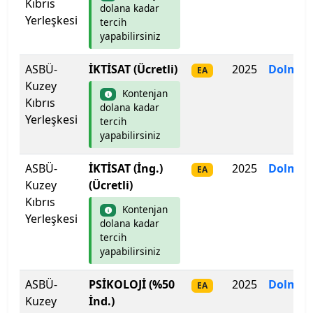
Kıbrıs
dolana kadar
Yerleşkesi
tercih
Çankaya Üniversitesi
yapabilirsiniz
Çankırı Karatekin Üniversitesi
ASBÜ-
İKTİSAT (Ücretli)
2025
Dolmad
EA
Kuzey
Çukurova Üniversitesi
Kontenjan
Kıbrıs
dolana kadar
Yerleşkesi
tercih
Demiroğlu Bilim Üniversitesi
yapabilirsiniz
Dicle Üniversitesi
ASBÜ-
İKTİSAT (İng.)
2025
Dolmad
EA
Kuzey
(Ücretli)
Doğu Akdeniz Üniversitesi
Kıbrıs
Kontenjan
Yerleşkesi
dolana kadar
Doğuş Üniversitesi
tercih
yapabilirsiniz
Dokuz Eylül Üniversitesi
ASBÜ-
PSİKOLOJİ (%50
2025
Dolmad
EA
Düzce Üniversitesi
Kuzey
İnd.)