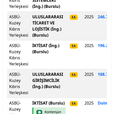
Kıbrıs
SİSTEMLERİ
Yerleşkesi
(İng.) (Burslu)
Biruni Üniversitesi
ASBÜ-
ULUSLARARASI
2025
246.759
EA
Kuzey
TİCARET VE
Bitlis Eren Üniversitesi
Kıbrıs
LOJİSTİK (İng.)
Yerleşkesi
(Burslu)
Boğaziçi Üniversitesi
ASBÜ-
İKTİSAT (İng.)
2025
196
.
229
EA
Bolu Abant İzzet Baysal Üniversitesi
Kuzey
(Burslu)
Kıbrıs
Burdur Mehmet Akif Ersoy Üniversitesi
Yerleşkesi
Bursa Teknik Üniversitesi
ASBÜ-
ULUSLARARASI
2025
188
.
720
EA
Kuzey
GİRİŞİMCİLİK
Bursa Uludağ Üniversitesi
Kıbrıs
(İng.) (Burslu)
Yerleşkesi
Çağ Üniversitesi
ASBÜ-
İKTİSAT (Burslu)
2025
Dolmad
EA
Kuzey
Çanakkale Onsekiz Mart Üniversitesi
Kontenjan