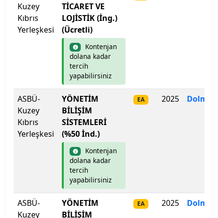
Kuzey
TİCARET VE
Hacettepe Üniversitesi
Kıbrıs
LOJİSTİK (İng.)
Yerleşkesi
(Ücretli)
Hakkari Üniversitesi
Kontenjan
Haliç Üniversitesi
dolana kadar
tercih
yapabilirsiniz
Harran Üniversitesi
ASBÜ-
YÖNETİM
2025
Dolmad
EA
Hasan Kalyoncu Üniversitesi
Kuzey
BİLİŞİM
Kıbrıs
SİSTEMLERİ
Hatay Mustafa Kemal Üniversitesi
Yerleşkesi
(%50 İnd.)
Hitit Üniversitesi
Kontenjan
dolana kadar
tercih
Hoca Ahmet Yesevi Uluslararası Türk-Kazak
yapabilirsiniz
Üniversitesi
ASBÜ-
YÖNETİM
2025
Dolmad
EA
Iğdır Üniversitesi
Kuzey
BİLİŞİM