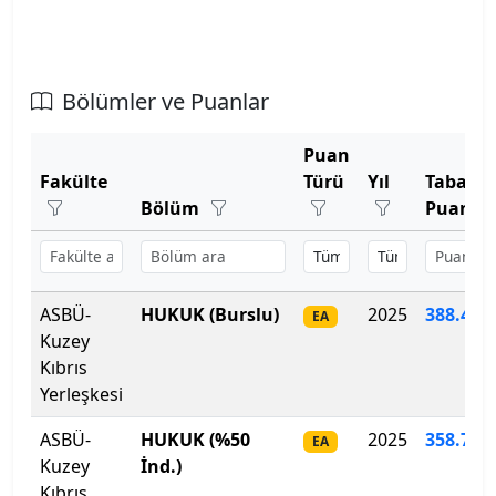
Atatürk Üniversitesi
Atılım Üniversitesi
Bölümler ve Puanlar
Avrasya Üniversitesi
Puan
Aydın Adnan Menderes Üniversitesi
Fakülte
Türü
Yıl
Taban
Bölüm
Puan
Azerbaycan Devlet Pedagoji Üniversitesi
Bahçeşehir Kıbrıs Üniversitesi
ASBÜ-
HUKUK (Burslu)
2025
388.475
EA
Bahçeşehir Üniversitesi
Kuzey
Kıbrıs
Balıkesir Üniversitesi
Yerleşkesi
ASBÜ-
HUKUK (%50
2025
358
.
711
Bandırma Onyedi Eylül Üniversitesi
EA
Kuzey
İnd.)
Kıbrıs