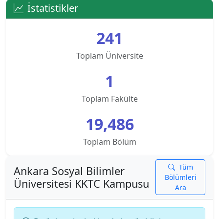
Alanya Üniversitesi
İstatistikler
Altınbaş Üniversitesi
241
Amasya Üniversitesi
Toplam Üniversite
Anadolu Üniversitesi
1
Ankara Bilim Üniversitesi
Toplam Fakülte
19,486
Ankara Hacı Bayram Veli Üniversitesi
Toplam Bölüm
Ankara Medipol Üniversitesi
Ankara Müzik ve Güzel Sanatlar Üniversitesi
Tüm
Ankara Sosyal Bilimler
Bölümleri
Üniversitesi KKTC Kampusu
Ara
Ankara Sosyal Bilimler Üniversitesi
Ankara Sosyal Bilimler Üniversitesi KKTC