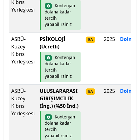
Kıbrıs
Kontenjan
Ege Üniversitesi
Yerleşkesi
dolana kadar
tercih
Erciyes Üniversitesi
yapabilirsiniz
ASBÜ-
PSİKOLOJİ
2025
Dolmad
Erzincan Binali Yıldırım Üniversitesi
EA
Kuzey
(Ücretli)
Kıbrıs
Erzurum Teknik Üniversitesi
Kontenjan
Yerleşkesi
dolana kadar
tercih
Eskişehir Osmangazi Üniversitesi
yapabilirsiniz
Eskişehir Teknik Üniversitesi
ASBÜ-
ULUSLARARASI
2025
Dolmad
EA
Kuzey
GİRİŞİMCİLİK
Fatih Sultan Mehmet Vakıf Üniversitesi
Kıbrıs
(İng.) (%50 İnd.)
Yerleşkesi
Fenerbahçe Üniversitesi
Kontenjan
dolana kadar
tercih
Fırat Üniversitesi
yapabilirsiniz