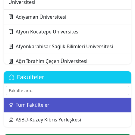
Üniversitesi
Adıyaman Üniversitesi
Afyon Kocatepe Üniversitesi
Afyonkarahisar Sağlık Bilimleri Üniversitesi
Ağrı İbrahim Çeçen Üniversitesi
Akdeniz Karpaz Üniversitesi
Fakülteler
Akdeniz Üniversitesi
Tüm Fakülteler
Aksaray Üniversitesi
ASBÜ-Kuzey Kıbrıs Yerleşkesi
Alanya Alaaddin Keykubat Üniversitesi