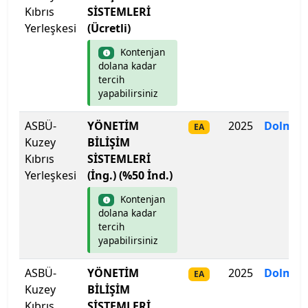
Kıbrıs
SİSTEMLERİ
Isparta Uygulamalı Bilimler Üniversitesi
Yerleşkesi
(Ücretli)
Kontenjan
Işık Üniversitesi
dolana kadar
tercih
İbn Haldun Üniversitesi
yapabilirsiniz
İhsan Doğramacı Bilkent Üniversitesi
ASBÜ-
YÖNETİM
2025
Dolmad
EA
Kuzey
BİLİŞİM
İnönü Üniversitesi
Kıbrıs
SİSTEMLERİ
Yerleşkesi
(İng.) (%50 İnd.)
İskenderun Teknik Üniversitesi
Kontenjan
dolana kadar
İstanbul 29 Mayıs Üniversitesi
tercih
yapabilirsiniz
İstanbul Arel Üniversitesi
ASBÜ-
YÖNETİM
2025
Dolmad
EA
Kuzey
BİLİŞİM
İstanbul Atlas Üniversitesi
Kıbrıs
SİSTEMLERİ