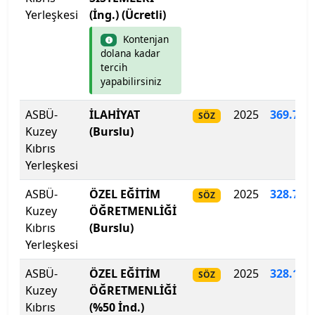
Yerleşkesi
(İng.) (Ücretli)
İstanbul Aydın Üniversitesi
Kontenjan
İstanbul Beykent Üniversitesi
dolana kadar
tercih
yapabilirsiniz
İstanbul Bilgi Üniversitesi
ASBÜ-
İLAHİYAT
2025
369.736
SÖZ
İstanbul Esenyurt Üniversitesi
Kuzey
(Burslu)
Kıbrıs
İstanbul Galata Üniversitesi
Yerleşkesi
İstanbul Gedik Üniversitesi
ASBÜ-
ÖZEL EĞİTİM
2025
328
.
736
SÖZ
Kuzey
ÖĞRETMENLİĞİ
İstanbul Gelişim Üniversitesi
Kıbrıs
(Burslu)
Yerleşkesi
İstanbul Kent Üniversitesi
ASBÜ-
ÖZEL EĞİTİM
2025
328.104
SÖZ
Kuzey
ÖĞRETMENLİĞİ
İstanbul Kültür Üniversitesi
Kıbrıs
(%50 İnd.)