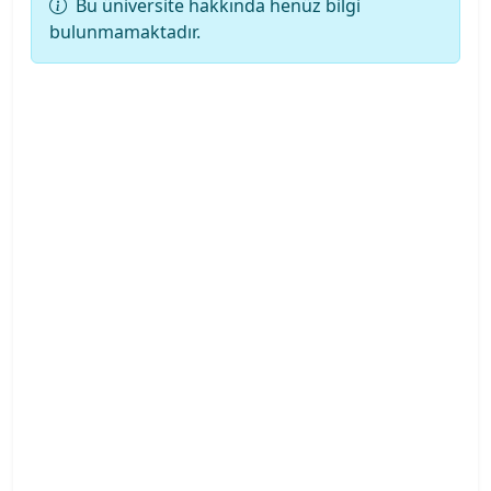
Bu üniversite hakkında henüz bilgi
Kampusu
bulunmamaktadır.
Ankara Üniversitesi
Ankara Yıldırım Beyazıt Üniversitesi
Antalya Belek Üniversitesi
Antalya Bilim Üniversitesi
Ardahan Üniversitesi
Arkın Yaratıcı Sanatlar ve Tasarım Üniversitesi
Artvin Çoruh Üniversitesi
Ataşehir Adıgüzel Meslek Y.O.