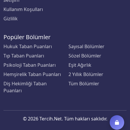
İletişim
Çanakkale Onsekiz Mart Üniversitesi
Kullanım Koşulları
Çankaya Üniversitesi
Gizlilik
Çankırı Karatekin Üniversitesi
Popüler Bölümler
Çukurova Üniversitesi
Hukuk Taban Puanları
Sayısal Bölümler
Tıp Taban Puanları
Sözel Bölümler
Demiroğlu Bilim Üniversitesi
Psikoloji Taban Puanları
Eşit Ağırlık
Hemşirelik Taban Puanları
2 Yıllık Bölümler
Dicle Üniversitesi
Diş Hekimliği Taban
Tüm Bölümler
Doğu Akdeniz Üniversitesi
Puanları
Doğuş Üniversitesi
Dokuz Eylül Üniversitesi
© 2026 Tercih.Net. Tüm hakları saklıdır.