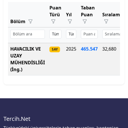
Bartın Üniversitesi
Puan
Taban
Türü
Yıl
Puan
Sıralama
Başkent Üniversitesi
Bölüm
Başkent Üniversitesi
HAVACILIK VE
2025
465.547
32,680
Başkent Üniversitesi
SAY
UZAY
MÜHENDİSLİĞİ
Batman Üniversitesi
(İng.)
Bayburt Üniversitesi
Beykoz Üniversitesi
Bezm-İ Alem Vakıf Üniversitesi
Tercih.Net
Bilecik Şeyh Edebali Üniversitesi