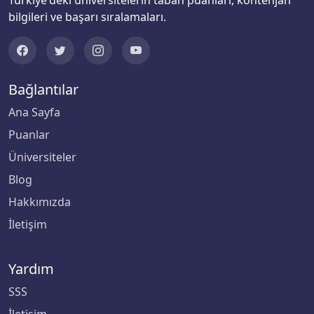
Türkiye'deki üniversitelerin taban puanları, kontenjan
Bingöl Üniversitesi
bilgileri ve başarı sıralamaları.
Biruni Üniversitesi
Bitlis Eren Üniversitesi
Bağlantılar
Ana Sayfa
Boğaziçi Üniversitesi
Puanlar
Bolu Abant İzzet Baysal Üniversitesi
Üniversiteler
Blog
Burdur Mehmet Akif Ersoy Üniversitesi
Hakkımızda
Bursa Teknik Üniversitesi
İletişim
Bursa Uludağ Üniversitesi
Yardım
Çağ Üniversitesi
SSS