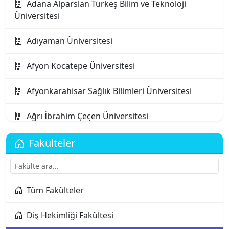
Adana Alparslan Türkeş Bilim ve Teknoloji
Üniversitesi
Adıyaman Üniversitesi
Afyon Kocatepe Üniversitesi
Afyonkarahisar Sağlık Bilimleri Üniversitesi
Ağrı İbrahim Çeçen Üniversitesi
Akdeniz Karpaz Üniversitesi
Fakülteler
Akdeniz Üniversitesi
Tüm Fakülteler
Aksaray Üniversitesi
Diş Hekimliği Fakültesi
Alanya Alaaddin Keykubat Üniversitesi