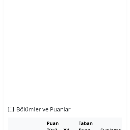
Atatürk Üniversitesi
Atılım Üniversitesi
Avrasya Üniversitesi
Aydın Adnan Menderes Üniversitesi
Azerbaycan Devlet Pedagoji Üniversitesi
Bahçeşehir Kıbrıs Üniversitesi
Bahçeşehir Üniversitesi
Balıkesir Üniversitesi
Bölümler ve Puanlar
Bandırma Onyedi Eylül Üniversitesi
Puan
Taban