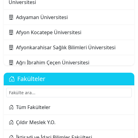
Üniversitesi
Adıyaman Üniversitesi
Afyon Kocatepe Üniversitesi
Afyonkarahisar Sağlık Bilimleri Üniversitesi
Ağrı İbrahim Çeçen Üniversitesi
Akdeniz Karpaz Üniversitesi
Fakülteler
Akdeniz Üniversitesi
Tüm Fakülteler
Aksaray Üniversitesi
Çıldır Meslek Y.O.
Alanya Alaaddin Keykubat Üniversitesi
İktisadi ve İdari Bilimler Fakültesi