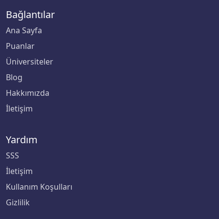
Bağlantılar
Biruni Üniversitesi
Ana Sayfa
Bitlis Eren Üniversitesi
Puanlar
Üniversiteler
Boğaziçi Üniversitesi
Blog
Hakkımızda
Bolu Abant İzzet Baysal Üniversitesi
İletişim
Burdur Mehmet Akif Ersoy Üniversitesi
Yardım
Bursa Teknik Üniversitesi
SSS
Bursa Uludağ Üniversitesi
İletişim
Kullanım Koşulları
Çağ Üniversitesi
Gizlilik
Çanakkale Onsekiz Mart Üniversitesi