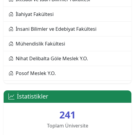
Alanya Üniversitesi
İlahiyat Fakültesi
Altınbaş Üniversitesi
İnsani Bilimler ve Edebiyat Fakültesi
Amasya Üniversitesi
Mühendislik Fakültesi
Anadolu Üniversitesi
Nihat Delibalta Göle Meslek Y.O.
Ankara Bilim Üniversitesi
Posof Meslek Y.O.
Ankara Hacı Bayram Veli Üniversitesi
Sağlık Bilimleri Fakültesi
Ankara Medipol Üniversitesi
İstatistikler
Sağlık Hizmetleri Meslek Y.O.
Ankara Müzik ve Güzel Sanatlar Üniversitesi
241
Sosyal Bilimler Meslek Y.O.
Ankara Sosyal Bilimler Üniversitesi
Toplam Üniversite
Spor Bilimleri Fakültesi
Ankara Sosyal Bilimler Üniversitesi KKTC