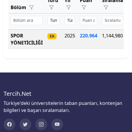
Türü
Yıl
Puan
Sıralama
K
Bartın Üniversitesi
Bölüm
Başkent Üniversitesi
Başkent Üniversitesi
SPOR
2025
220
.
964
1,144,980
5
EA
YÖNETİCİLİĞİ
Başkent Üniversitesi
Batman Üniversitesi
Bayburt Üniversitesi
Beykoz Üniversitesi
Tercih.Net
Bezm-İ Alem Vakıf Üniversitesi
Türkiye'deki üniversitelerin taban puanları, kontenjan
bilgileri ve başarı sıralamaları.
Bilecik Şeyh Edebali Üniversitesi
Bingöl Üniversitesi