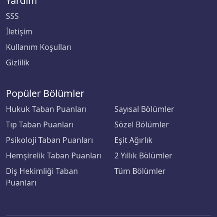
Yardım
SSS
Çankaya Üniversitesi
İletişim
Çankırı Karatekin Üniversitesi
Kullanım Koşulları
Gizlilik
Çukurova Üniversitesi
Demiroğlu Bilim Üniversitesi
Popüler Bölümler
Hukuk Taban Puanları
Sayısal Bölümler
Dicle Üniversitesi
Tıp Taban Puanları
Sözel Bölümler
Doğu Akdeniz Üniversitesi
Psikoloji Taban Puanları
Eşit Ağırlık
Hemşirelik Taban Puanları
2 Yıllık Bölümler
Doğuş Üniversitesi
Diş Hekimliği Taban
Tüm Bölümler
Puanları
Dokuz Eylül Üniversitesi
Düzce Üniversitesi