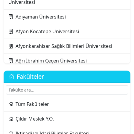
Üniversitesi
Adıyaman Üniversitesi
Afyon Kocatepe Üniversitesi
Afyonkarahisar Sağlık Bilimleri Üniversitesi
Ağrı İbrahim Çeçen Üniversitesi
Akdeniz Karpaz Üniversitesi
Fakülteler
Akdeniz Üniversitesi
Tüm Fakülteler
Aksaray Üniversitesi
Çıldır Meslek Y.O.
Alanya Alaaddin Keykubat Üniversitesi
İktisadi ve İdari Bilimler Fakültesi