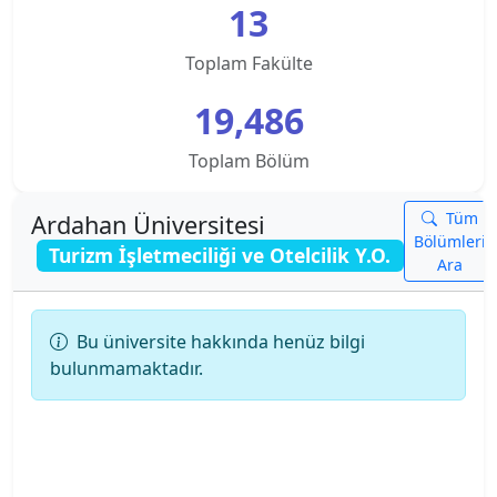
13
Kampusu
Teknik Bilimler Meslek Y.O.
Toplam Fakülte
Ankara Üniversitesi
Turizm İşletmeciliği ve Otelcilik Y.O.
19,486
Ankara Yıldırım Beyazıt Üniversitesi
Toplam Bölüm
Antalya Belek Üniversitesi
Tüm
Ardahan Üniversitesi
Antalya Bilim Üniversitesi
Bölümleri
Turizm İşletmeciliği ve Otelcilik Y.O.
Ara
Ardahan Üniversitesi
Bu üniversite hakkında henüz bilgi
Arkın Yaratıcı Sanatlar ve Tasarım Üniversitesi
bulunmamaktadır.
Artvin Çoruh Üniversitesi
Ataşehir Adıgüzel Meslek Y.O.