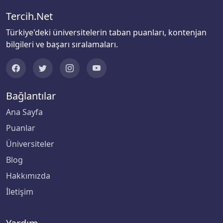
Tercih.Net
Biruni Üniversitesi
Türkiye'deki üniversitelerin taban puanları, kontenjan
bilgileri ve başarı sıralamaları.
Bitlis Eren Üniversitesi
Boğaziçi Üniversitesi
Bağlantılar
Bolu Abant İzzet Baysal Üniversitesi
Ana Sayfa
Burdur Mehmet Akif Ersoy Üniversitesi
Puanlar
Üniversiteler
Bursa Teknik Üniversitesi
Blog
Bursa Uludağ Üniversitesi
Hakkımızda
İletişim
Çağ Üniversitesi
Çanakkale Onsekiz Mart Üniversitesi