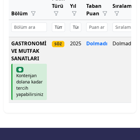
Bartın Üniversitesi
Türü
Yıl
Taban
Sıralama
Bölüm
Puan
Başkent Üniversitesi
Başkent Üniversitesi
GASTRONOMİ
2025
Dolmadı
Dolmadı
SÖZ
Başkent Üniversitesi
VE MUTFAK
SANATLARI
Batman Üniversitesi
Kontenjan
Bayburt Üniversitesi
dolana kadar
tercih
Beykoz Üniversitesi
yapabilirsiniz
Bezm-İ Alem Vakıf Üniversitesi
Bilecik Şeyh Edebali Üniversitesi
Bingöl Üniversitesi