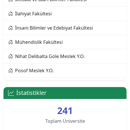
Alanya Üniversitesi
İlahiyat Fakültesi
Altınbaş Üniversitesi
İnsani Bilimler ve Edebiyat Fakültesi
Amasya Üniversitesi
Mühendislik Fakültesi
Anadolu Üniversitesi
Nihat Delibalta Göle Meslek Y.O.
Ankara Bilim Üniversitesi
Posof Meslek Y.O.
Ankara Hacı Bayram Veli Üniversitesi
Sağlık Bilimleri Fakültesi
Ankara Medipol Üniversitesi
İstatistikler
Sağlık Hizmetleri Meslek Y.O.
Ankara Müzik ve Güzel Sanatlar Üniversitesi
241
Sosyal Bilimler Meslek Y.O.
Ankara Sosyal Bilimler Üniversitesi
Toplam Üniversite
Spor Bilimleri Fakültesi
Ankara Sosyal Bilimler Üniversitesi KKTC