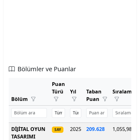
Atatürk Üniversitesi
Atılım Üniversitesi
Avrasya Üniversitesi
Aydın Adnan Menderes Üniversitesi
Bölümler ve Puanlar
Azerbaycan Devlet Pedagoji Üniversitesi
Puan
Bahçeşehir Kıbrıs Üniversitesi
Türü
Yıl
Taban
Sıralama
Bölüm
Puan
Bahçeşehir Üniversitesi
Balıkesir Üniversitesi
DİJİTAL OYUN
2025
209.628
1,055,980
SAY
Bandırma Onyedi Eylül Üniversitesi
TASARIMI