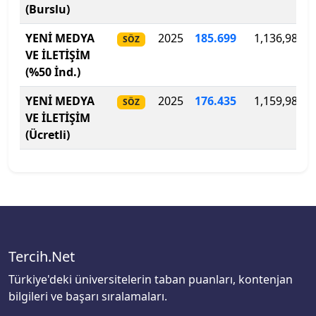
Çanakkale Onsekiz Mart Üniversitesi
(Burslu)
YENİ MEDYA
2025
185
.
699
1,136,980
SÖZ
Çankaya Üniversitesi
VE İLETİŞİM
(%50 İnd.)
Çankırı Karatekin Üniversitesi
YENİ MEDYA
2025
176.435
1,159,980
SÖZ
Çukurova Üniversitesi
VE İLETİŞİM
(Ücretli)
Demiroğlu Bilim Üniversitesi
Dicle Üniversitesi
Doğu Akdeniz Üniversitesi
Doğuş Üniversitesi
Tercih.Net
Türkiye'deki üniversitelerin taban puanları, kontenjan
Dokuz Eylül Üniversitesi
bilgileri ve başarı sıralamaları.