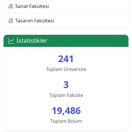
Sanat Fakültesi
Alanya Üniversitesi
Tasarım Fakültesi
Altınbaş Üniversitesi
Amasya Üniversitesi
İstatistikler
Anadolu Üniversitesi
241
Ankara Bilim Üniversitesi
Toplam Üniversite
Ankara Hacı Bayram Veli Üniversitesi
3
Ankara Medipol Üniversitesi
Toplam Fakülte
19,486
Ankara Müzik ve Güzel Sanatlar Üniversitesi
Toplam Bölüm
Ankara Sosyal Bilimler Üniversitesi