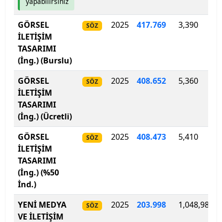
yapabilirsiniz
Bingöl Üniversitesi
GÖRSEL
2025
417.769
3,390
SÖZ
Biruni Üniversitesi
İLETİŞİM
TASARIMI
Bitlis Eren Üniversitesi
(İng.) (Burslu)
GÖRSEL
2025
408.652
5,360
Boğaziçi Üniversitesi
SÖZ
İLETİŞİM
TASARIMI
Bolu Abant İzzet Baysal Üniversitesi
(İng.) (Ücretli)
Burdur Mehmet Akif Ersoy Üniversitesi
GÖRSEL
2025
408
.
473
5,410
SÖZ
İLETİŞİM
Bursa Teknik Üniversitesi
TASARIMI
(İng.) (%50
Bursa Uludağ Üniversitesi
İnd.)
Çağ Üniversitesi
YENİ MEDYA
2025
203
.
998
1,048,980
SÖZ
VE İLETİŞİM