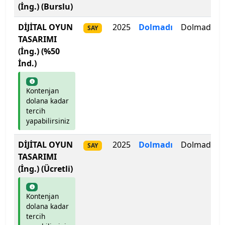
(İng.) (Burslu)
Bartın Üniversitesi
DİJİTAL OYUN
2025
Dolmadı
Dolmadı
SAY
Başkent Üniversitesi
TASARIMI
(İng.) (%50
Başkent Üniversitesi
İnd.)
Başkent Üniversitesi
Kontenjan
dolana kadar
Batman Üniversitesi
tercih
yapabilirsiniz
Bayburt Üniversitesi
DİJİTAL OYUN
2025
Dolmadı
Dolmadı
SAY
TASARIMI
Beykoz Üniversitesi
(İng.) (Ücretli)
Bezm-İ Alem Vakıf Üniversitesi
Kontenjan
dolana kadar
Bilecik Şeyh Edebali Üniversitesi
tercih