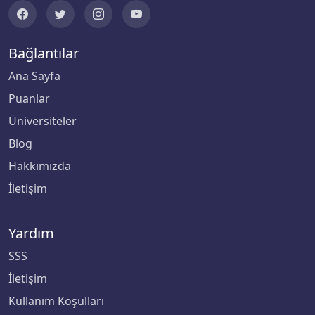
Düzce Üniversitesi
Ege Üniversitesi
Bağlantılar
Erciyes Üniversitesi
Ana Sayfa
Puanlar
Erzincan Binali Yıldırım Üniversitesi
Üniversiteler
Erzurum Teknik Üniversitesi
Blog
Hakkımızda
Eskişehir Osmangazi Üniversitesi
İletişim
Eskişehir Teknik Üniversitesi
Yardım
Fatih Sultan Mehmet Vakıf Üniversitesi
SSS
İletişim
Fenerbahçe Üniversitesi
Kullanım Koşulları
Fırat Üniversitesi