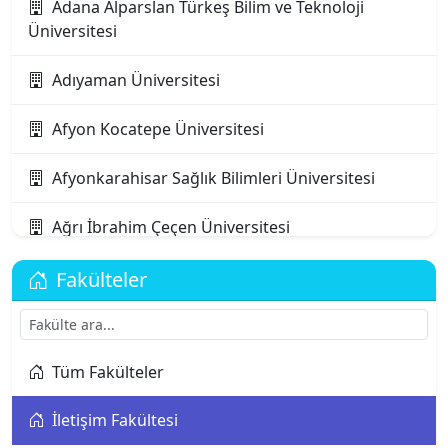
Adana Alparslan Türkeş Bilim ve Teknoloji
Üniversitesi
Adıyaman Üniversitesi
Afyon Kocatepe Üniversitesi
Afyonkarahisar Sağlık Bilimleri Üniversitesi
Ağrı İbrahim Çeçen Üniversitesi
Akdeniz Karpaz Üniversitesi
Fakülteler
Akdeniz Üniversitesi
Tüm Fakülteler
Aksaray Üniversitesi
İletişim Fakültesi
Alanya Alaaddin Keykubat Üniversitesi