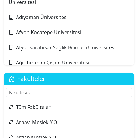
Üniversitesi
Adıyaman Üniversitesi
Afyon Kocatepe Üniversitesi
Afyonkarahisar Sağlık Bilimleri Üniversitesi
Ağrı İbrahim Çeçen Üniversitesi
Akdeniz Karpaz Üniversitesi
Fakülteler
Akdeniz Üniversitesi
Tüm Fakülteler
Aksaray Üniversitesi
Arhavi Meslek Y.O.
Alanya Alaaddin Keykubat Üniversitesi
Artvin Meslek Y.O.