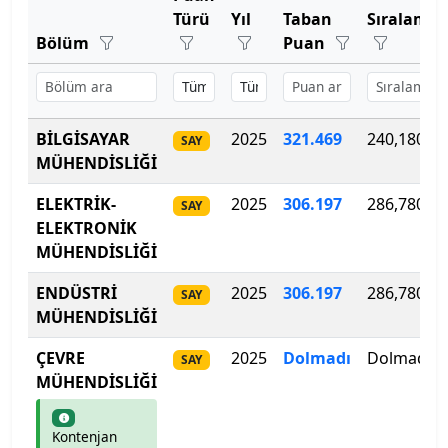
Bartın Üniversitesi
Türü
Yıl
Taban
Sıralama
Bölüm
Puan
Başkent Üniversitesi
Başkent Üniversitesi
BİLGİSAYAR
2025
321.469
240,180
SAY
Başkent Üniversitesi
MÜHENDİSLİĞİ
Batman Üniversitesi
ELEKTRİK-
2025
306.197
286,780
SAY
ELEKTRONİK
Bayburt Üniversitesi
MÜHENDİSLİĞİ
ENDÜSTRİ
2025
306.197
286,780
Beykoz Üniversitesi
SAY
MÜHENDİSLİĞİ
Bezm-İ Alem Vakıf Üniversitesi
ÇEVRE
2025
Dolmadı
Dolmadı
SAY
MÜHENDİSLİĞİ
Bilecik Şeyh Edebali Üniversitesi
Kontenjan
Bingöl Üniversitesi