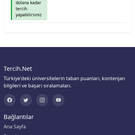
dolana kadar
tercih
Biruni Üniversitesi
yapabilirsiniz
Bitlis Eren Üniversitesi
Boğaziçi Üniversitesi
Bolu Abant İzzet Baysal Üniversitesi
Tercih.Net
Burdur Mehmet Akif Ersoy Üniversitesi
Türkiye'deki üniversitelerin taban puanları, kontenjan
bilgileri ve başarı sıralamaları.
Bursa Teknik Üniversitesi
Bursa Uludağ Üniversitesi
Bağlantılar
Çağ Üniversitesi
Ana Sayfa
Çanakkale Onsekiz Mart Üniversitesi