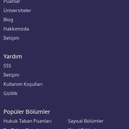
Puanlar
Üniversiteler
Çankaya Üniversitesi
Blog
Çankırı Karatekin Üniversitesi
Hakkımızda
İletişim
Çukurova Üniversitesi
Demiroğlu Bilim Üniversitesi
Yardım
SSS
Dicle Üniversitesi
İletişim
Doğu Akdeniz Üniversitesi
Kullanım Koşulları
Gizlilik
Doğuş Üniversitesi
Dokuz Eylül Üniversitesi
Popüler Bölümler
Hukuk Taban Puanları
Sayısal Bölümler
Düzce Üniversitesi