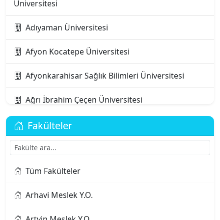
Üniversitesi
Adıyaman Üniversitesi
Afyon Kocatepe Üniversitesi
Afyonkarahisar Sağlık Bilimleri Üniversitesi
Ağrı İbrahim Çeçen Üniversitesi
Akdeniz Karpaz Üniversitesi
Fakülteler
Akdeniz Üniversitesi
Tüm Fakülteler
Aksaray Üniversitesi
Arhavi Meslek Y.O.
Alanya Alaaddin Keykubat Üniversitesi
Artvin Meslek Y.O.