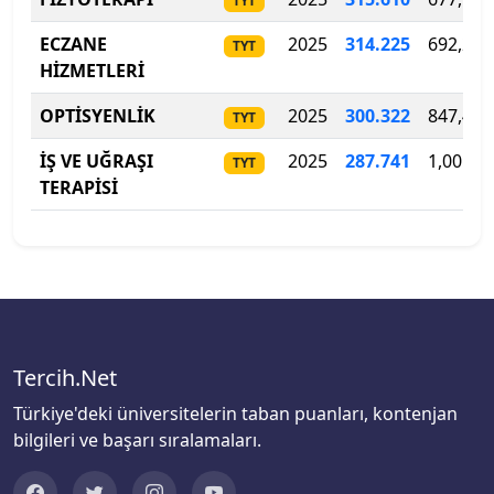
TYT
ECZANE
2025
314.225
692,200
Biruni Üniversitesi
TYT
HİZMETLERİ
Bitlis Eren Üniversitesi
OPTİSYENLİK
2025
300
.
322
847,400
TYT
Boğaziçi Üniversitesi
İŞ VE UĞRAŞI
2025
287
.
741
1,005,0
TYT
TERAPİSİ
Bolu Abant İzzet Baysal Üniversitesi
Burdur Mehmet Akif Ersoy Üniversitesi
Bursa Teknik Üniversitesi
Bursa Uludağ Üniversitesi
Tercih.Net
Türkiye'deki üniversitelerin taban puanları, kontenjan
Çağ Üniversitesi
bilgileri ve başarı sıralamaları.
Çanakkale Onsekiz Mart Üniversitesi