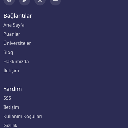
Çankaya Üniversitesi
Bağlantılar
Çankırı Karatekin Üniversitesi
Ana Sayfa
Puanlar
Çukurova Üniversitesi
Üniversiteler
Blog
Demiroğlu Bilim Üniversitesi
Hakkımızda
Dicle Üniversitesi
İletişim
Doğu Akdeniz Üniversitesi
Yardım
Doğuş Üniversitesi
SSS
İletişim
Dokuz Eylül Üniversitesi
Kullanım Koşulları
Düzce Üniversitesi
Gizlilik