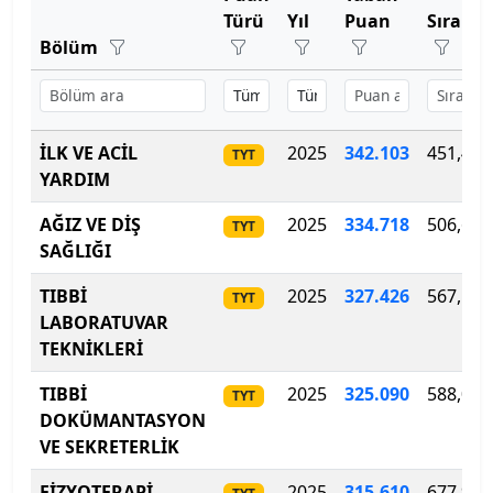
Bartın Üniversitesi
Türü
Yıl
Puan
Sırala
Bölüm
Başkent Üniversitesi
Başkent Üniversitesi
İLK VE ACİL
2025
342.103
451,400
TYT
Başkent Üniversitesi
YARDIM
Batman Üniversitesi
AĞIZ VE DİŞ
2025
334
.
718
506,600
TYT
SAĞLIĞI
Bayburt Üniversitesi
TIBBİ
2025
327
.
426
567,100
TYT
LABORATUVAR
Beykoz Üniversitesi
TEKNİKLERİ
Bezm-İ Alem Vakıf Üniversitesi
TIBBİ
2025
325
.
090
588,000
TYT
DOKÜMANTASYON
Bilecik Şeyh Edebali Üniversitesi
VE SEKRETERLİK
Bingöl Üniversitesi
FİZYOTERAPİ
2025
315.610
677,900