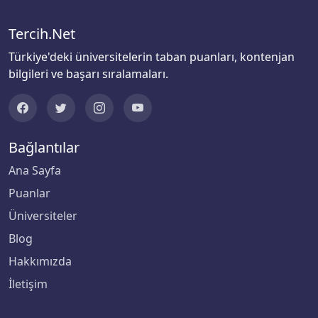
Biruni Üniversitesi
Tercih.Net
Türkiye'deki üniversitelerin taban puanları, kontenjan
Bitlis Eren Üniversitesi
bilgileri ve başarı sıralamaları.
Boğaziçi Üniversitesi
Bolu Abant İzzet Baysal Üniversitesi
Bağlantılar
Burdur Mehmet Akif Ersoy Üniversitesi
Ana Sayfa
Puanlar
Bursa Teknik Üniversitesi
Üniversiteler
Blog
Bursa Uludağ Üniversitesi
Hakkımızda
Çağ Üniversitesi
İletişim
Çanakkale Onsekiz Mart Üniversitesi