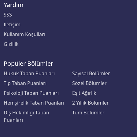
Yardım
Çankaya Üniversitesi
SSS
İletişim
Çankırı Karatekin Üniversitesi
Kullanım Koşulları
Çukurova Üniversitesi
Gizlilik
Demiroğlu Bilim Üniversitesi
Popüler Bölümler
Dicle Üniversitesi
Hukuk Taban Puanları
Sayısal Bölümler
Tıp Taban Puanları
Sözel Bölümler
Doğu Akdeniz Üniversitesi
Psikoloji Taban Puanları
Eşit Ağırlık
Doğuş Üniversitesi
Hemşirelik Taban Puanları
2 Yıllık Bölümler
Diş Hekimliği Taban
Tüm Bölümler
Dokuz Eylül Üniversitesi
Puanları
Düzce Üniversitesi