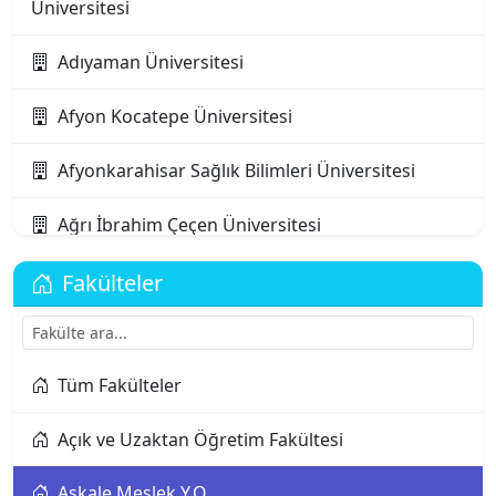
Üniversitesi
Adıyaman Üniversitesi
Afyon Kocatepe Üniversitesi
Afyonkarahisar Sağlık Bilimleri Üniversitesi
Ağrı İbrahim Çeçen Üniversitesi
Akdeniz Karpaz Üniversitesi
Fakülteler
Akdeniz Üniversitesi
Tüm Fakülteler
Aksaray Üniversitesi
Açık ve Uzaktan Öğretim Fakültesi
Alanya Alaaddin Keykubat Üniversitesi
Aşkale Meslek Y.O.