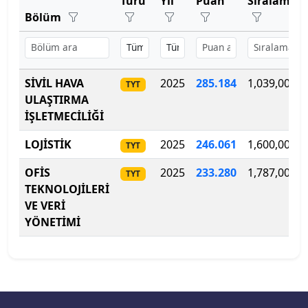
Türü
Yıl
Puan
Sıralama
Bartın Üniversitesi
Turizm Fakültesi
Bölüm
Başkent Üniversitesi
Uygulamalı Bilimler Fakültesi
Başkent Üniversitesi
SİVİL HAVA
2025
285
.
184
1,039,000
Veteriner Fakültesi
TYT
ULAŞTIRMA
Başkent Üniversitesi
İŞLETMECİLİĞİ
Ziraat Fakültesi
Batman Üniversitesi
LOJİSTİK
2025
246.061
1,600,000
TYT
Bayburt Üniversitesi
OFİS
2025
233
.
280
1,787,000
TYT
TEKNOLOJİLERİ
Beykoz Üniversitesi
VE VERİ
YÖNETİMİ
Bezm-İ Alem Vakıf Üniversitesi
Bilecik Şeyh Edebali Üniversitesi
Bingöl Üniversitesi