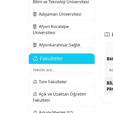
Bilim ve Teknoloji Üniversitesi
Adıyaman Üniversitesi
Afyon Kocatepe
Üniversitesi
Afyonkarahisar Sağlık
Bilimleri Üniversitesi
Fakülteler
Bö
Ağrı İbrahim Çeçen
Üniversitesi
Akdeniz Karpaz
Tüm Fakülteler
Bİ
Üniversitesi
PR
Açık ve Uzaktan Öğretim
Fakültesi
Akdeniz Üniversitesi
Aksaray Üniversitesi
Aşkale Meslek Y.O.