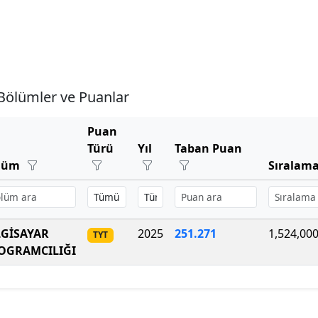
Bölümler ve Puanlar
Puan
Türü
Yıl
Taban Puan
lüm
Sıralam
LGİSAYAR
2025
251.271
1,524,00
TYT
OGRAMCILIĞI