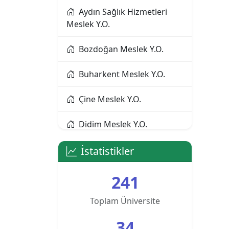
Aydın Sağlık Hizmetleri
Meslek Y.O.
Alanya Alaaddin Keykubat
Üniversitesi
Bozdoğan Meslek Y.O.
Alanya Üniversitesi
Buharkent Meslek Y.O.
Altınbaş Üniversitesi
Çine Meslek Y.O.
Amasya Üniversitesi
Didim Meslek Y.O.
Anadolu Üniversitesi
Diş Hekimliği Fakültesi
İstatistikler
Ankara Bilim Üniversitesi
Eğitim Fakültesi
241
Ankara Hacı Bayram Veli
Üniversitesi
Fen Fakültesi
Toplam Üniversite
34
Ankara Medipol
Germencik Yamantürk