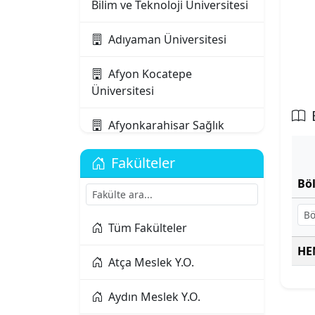
Bilim ve Teknoloji Üniversitesi
Adıyaman Üniversitesi
Afyon Kocatepe
Üniversitesi
Afyonkarahisar Sağlık
Bilimleri Üniversitesi
Fakülteler
Ağrı İbrahim Çeçen
Bö
Üniversitesi
Akdeniz Karpaz
Tüm Fakülteler
Üniversitesi
HE
Atça Meslek Y.O.
Akdeniz Üniversitesi
Aydın Meslek Y.O.
Aksaray Üniversitesi