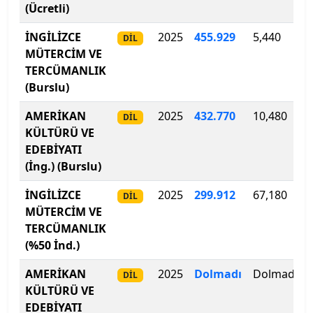
(Ücretli)
Isparta Uygulamalı Bilimler Üniversitesi
İNGİLİZCE
2025
455
.
929
5,440
DİL
MÜTERCİM VE
Işık Üniversitesi
TERCÜMANLIK
(Burslu)
İbn Haldun Üniversitesi
AMERİKAN
2025
432.770
10,480
DİL
İhsan Doğramacı Bilkent Üniversitesi
KÜLTÜRÜ VE
EDEBİYATI
İnönü Üniversitesi
(İng.) (Burslu)
İskenderun Teknik Üniversitesi
İNGİLİZCE
2025
299
.
912
67,180
DİL
MÜTERCİM VE
İstanbul 29 Mayıs Üniversitesi
TERCÜMANLIK
(%50 İnd.)
İstanbul Arel Üniversitesi
AMERİKAN
2025
Dolmadı
Dolmadı
DİL
KÜLTÜRÜ VE
İstanbul Atlas Üniversitesi
EDEBİYATI