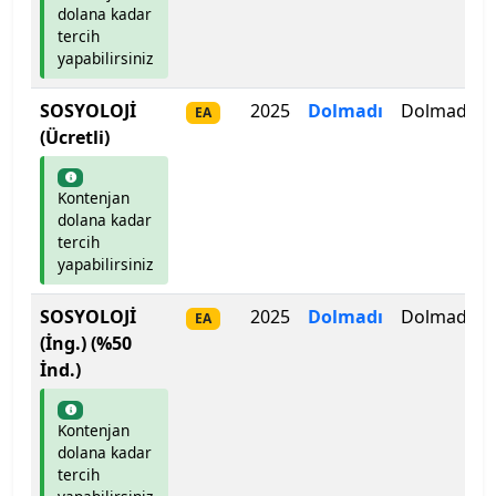
dolana kadar
Galatasaray Üniversitesi
tercih
yapabilirsiniz
Gazi Üniversitesi
SOSYOLOJİ
2025
Dolmadı
Dolmadı
EA
Gaziantep İslam Bilim ve Teknoloji Üniversitesi
(Ücretli)
Gaziantep Üniversitesi
Kontenjan
dolana kadar
Gebze Teknik Üniversitesi
tercih
yapabilirsiniz
Giresun Üniversitesi
SOSYOLOJİ
2025
Dolmadı
Dolmadı
EA
(İng.) (%50
Girne Amerikan Üniversitesi
İnd.)
Girne Üniversitesi
Kontenjan
dolana kadar
Gümüşhane Üniversitesi
tercih