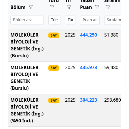
Türü
Yıl
Taban
Sıralama
Bartın Üniversitesi
Bölüm
Puan
Başkent Üniversitesi
Başkent Üniversitesi
MOLEKÜLER
2025
444
.
250
51,380
SAY
BİYOLOJİ VE
Başkent Üniversitesi
GENETİK (İng.)
(Burslu)
Batman Üniversitesi
MOLEKÜLER
2025
435
.
973
59,480
SAY
Bayburt Üniversitesi
BİYOLOJİ VE
GENETİK
Beykoz Üniversitesi
(Burslu)
Bezm-İ Alem Vakıf Üniversitesi
MOLEKÜLER
2025
304
.
223
293,680
SAY
BİYOLOJİ VE
Bilecik Şeyh Edebali Üniversitesi
GENETİK (İng.)
(%50 İnd.)
Bingöl Üniversitesi