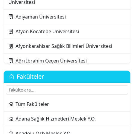
Üniversitesi
Adıyaman Üniversitesi
Afyon Kocatepe Üniversitesi
Afyonkarahisar Sağlık Bilimleri Üniversitesi
Ağrı İbrahim Çeçen Üniversitesi
Akdeniz Karpaz Üniversitesi
Fakülteler
Akdeniz Üniversitesi
Tüm Fakülteler
Aksaray Üniversitesi
Adana Sağlık Hizmetleri Meslek Y.O.
Alanya Alaaddin Keykubat Üniversitesi
Anadolu Osb Meslek Y.O.