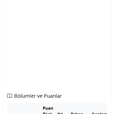
Atatürk Üniversitesi
Atılım Üniversitesi
Avrasya Üniversitesi
Aydın Adnan Menderes Üniversitesi
Azerbaycan Devlet Pedagoji Üniversitesi
Bahçeşehir Kıbrıs Üniversitesi
Bahçeşehir Üniversitesi
Balıkesir Üniversitesi
Bölümler ve Puanlar
Bandırma Onyedi Eylül Üniversitesi
Puan