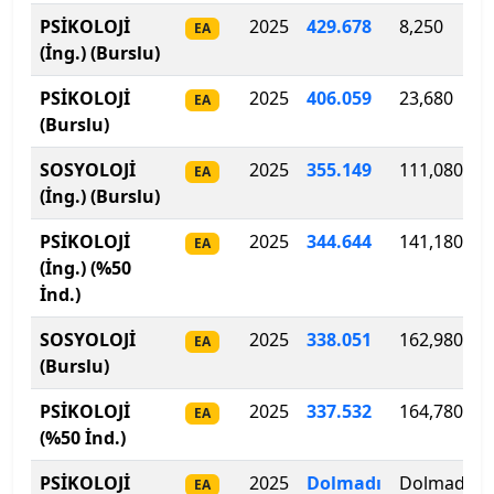
PSİKOLOJİ
2025
429.678
8,250
EA
Çankaya Üniversitesi
(İng.) (Burslu)
Çankırı Karatekin Üniversitesi
PSİKOLOJİ
2025
406.059
23,680
EA
(Burslu)
Çukurova Üniversitesi
SOSYOLOJİ
2025
355
.
149
111,080
EA
(İng.) (Burslu)
Demiroğlu Bilim Üniversitesi
PSİKOLOJİ
2025
344.644
141,180
EA
Dicle Üniversitesi
(İng.) (%50
İnd.)
Doğu Akdeniz Üniversitesi
SOSYOLOJİ
2025
338
.
051
162,980
EA
Doğuş Üniversitesi
(Burslu)
PSİKOLOJİ
2025
337
.
532
164,780
EA
Dokuz Eylül Üniversitesi
(%50 İnd.)
Düzce Üniversitesi
PSİKOLOJİ
2025
Dolmadı
Dolmadı
EA