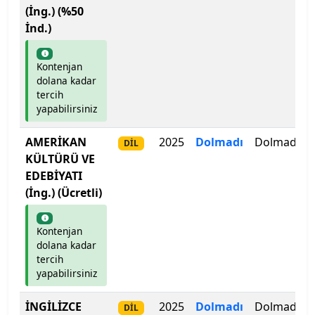
(İng.) (%50
İstanbul Aydın Üniversitesi
İnd.)
İstanbul Beykent Üniversitesi
Kontenjan
dolana kadar
İstanbul Bilgi Üniversitesi
tercih
yapabilirsiniz
İstanbul Esenyurt Üniversitesi
AMERİKAN
2025
Dolmadı
Dolmadı
DİL
İstanbul Galata Üniversitesi
KÜLTÜRÜ VE
EDEBİYATI
İstanbul Gedik Üniversitesi
(İng.) (Ücretli)
İstanbul Gelişim Üniversitesi
Kontenjan
dolana kadar
İstanbul Kent Üniversitesi
tercih
yapabilirsiniz
İstanbul Kültür Üniversitesi
İNGİLİZCE
2025
Dolmadı
Dolmadı
DİL