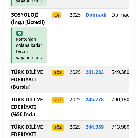
yapabilirsiniz
Hacettepe Üniversitesi
SOSYOLOJİ
2025
Dolmadı
Dolmadı
EA
Hakkari Üniversitesi
(İng.) (Ücretli)
Haliç Üniversitesi
Kontenjan
dolana kadar
Harran Üniversitesi
tercih
yapabilirsiniz
Hasan Kalyoncu Üniversitesi
TÜRK DİLİ VE
2025
261
.
283
549,380
SÖZ
EDEBİYATI
Hatay Mustafa Kemal Üniversitesi
(Burslu)
Hitit Üniversitesi
TÜRK DİLİ VE
2025
245
.
778
700,180
SÖZ
EDEBİYATI
Hoca Ahmet Yesevi Uluslararası Türk-Kazak
(%50 İnd.)
Üniversitesi
TÜRK DİLİ VE
2025
244
.
359
713,980
SÖZ
Iğdır Üniversitesi
EDEBİYATI