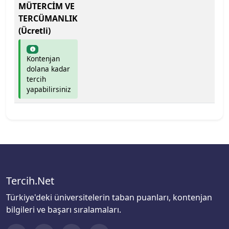
MÜTERCİM VE
İstanbul Medeniyet Üniversitesi
TERCÜMANLIK
(Ücretli)
İstanbul Medipol Üniversitesi
Kontenjan
İstanbul Nişantaşı Üniversitesi
dolana kadar
tercih
İstanbul Okan Üniversitesi
yapabilirsiniz
İstanbul Rumeli Üniversitesi
İstanbul Sabahattin Zaim Üniversitesi
İstanbul Sağlık ve Sosyal Bilimler Meslek Y.O.
Tercih.Net
İstanbul Sağlık ve Sosyal Bilimler Meslek Y.O.
Türkiye'deki üniversitelerin taban puanları, kontenjan
bilgileri ve başarı sıralamaları.
İstanbul Sağlık ve Teknoloji Üniversitesi