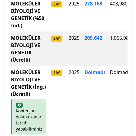
MOLEKÜLER
2025
278.168
403,980
SAY
BİYOLOJİ VE
Biruni Üniversitesi
GENETİK (%50
İnd.)
Bitlis Eren Üniversitesi
MOLEKÜLER
2025
209
.
642
1,055,980
SAY
Boğaziçi Üniversitesi
BİYOLOJİ VE
GENETİK
Bolu Abant İzzet Baysal Üniversitesi
(Ücretli)
MOLEKÜLER
2025
Dolmadı
Dolmadı
Burdur Mehmet Akif Ersoy Üniversitesi
SAY
BİYOLOJİ VE
GENETİK (İng.)
Bursa Teknik Üniversitesi
(Ücretli)
Bursa Uludağ Üniversitesi
Kontenjan
dolana kadar
Çağ Üniversitesi
tercih
yapabilirsiniz
Çanakkale Onsekiz Mart Üniversitesi