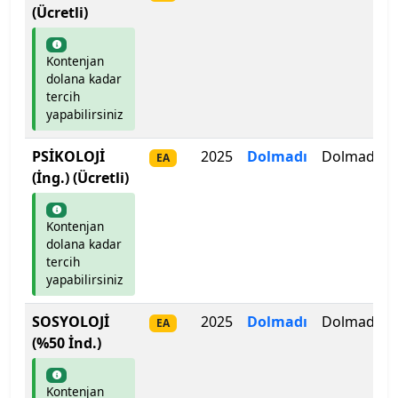
(Ücretli)
Ege Üniversitesi
Kontenjan
Erciyes Üniversitesi
dolana kadar
tercih
Erzincan Binali Yıldırım Üniversitesi
yapabilirsiniz
PSİKOLOJİ
2025
Dolmadı
Dolmadı
Erzurum Teknik Üniversitesi
EA
(İng.) (Ücretli)
Eskişehir Osmangazi Üniversitesi
Kontenjan
Eskişehir Teknik Üniversitesi
dolana kadar
tercih
yapabilirsiniz
Fatih Sultan Mehmet Vakıf Üniversitesi
SOSYOLOJİ
2025
Dolmadı
Dolmadı
EA
Fenerbahçe Üniversitesi
(%50 İnd.)
Fırat Üniversitesi
Kontenjan