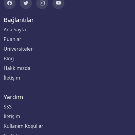
İstanbul Şişli Meslek Y.O.
İstanbul Teknik Üniversitesi
Bağlantılar
Ana Sayfa
İstanbul Ticaret Üniversitesi
Puanlar
İstanbul Topkapı Üniversitesi
Üniversiteler
Blog
İstanbul Üniversitesi
Hakkımızda
İstanbul Üniversitesi-Cerrahpaşa
İletişim
İstanbul Yeni Yüzyıl Üniversitesi
Yardım
SSS
İstinye Üniversitesi
İletişim
İTÜ-KKTC Eğitim Araştırma Yerleşkesi
Kullanım Koşulları