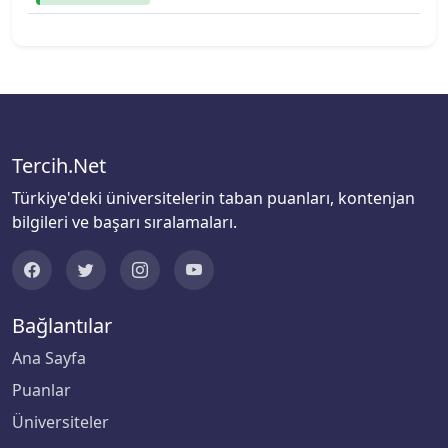
Biruni Üniversitesi
Bitlis Eren Üniversitesi
Boğaziçi Üniversitesi
Tercih.Net
Bolu Abant İzzet Baysal Üniversitesi
Türkiye'deki üniversitelerin taban puanları, kontenjan
bilgileri ve başarı sıralamaları.
Burdur Mehmet Akif Ersoy Üniversitesi
Bursa Teknik Üniversitesi
Bağlantılar
Bursa Uludağ Üniversitesi
Ana Sayfa
Çağ Üniversitesi
Puanlar
Üniversiteler
Çanakkale Onsekiz Mart Üniversitesi