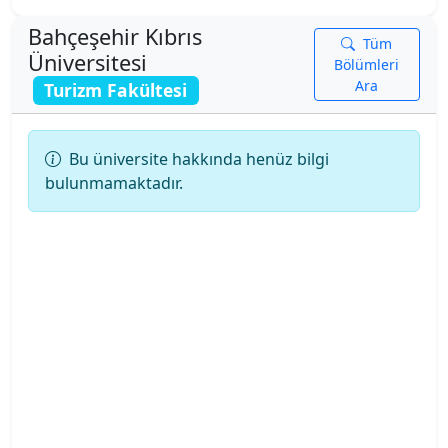
Kampusu
Bahçeşehir Kıbrıs
Tüm
Üniversitesi
Ankara Üniversitesi
Bölümleri
Ara
Turizm Fakültesi
Ankara Yıldırım Beyazıt Üniversitesi
Bu üniversite hakkında henüz bilgi
Antalya Belek Üniversitesi
bulunmamaktadır.
Antalya Bilim Üniversitesi
Ardahan Üniversitesi
Arkın Yaratıcı Sanatlar ve Tasarım Üniversitesi
Artvin Çoruh Üniversitesi
Ataşehir Adıgüzel Meslek Y.O.