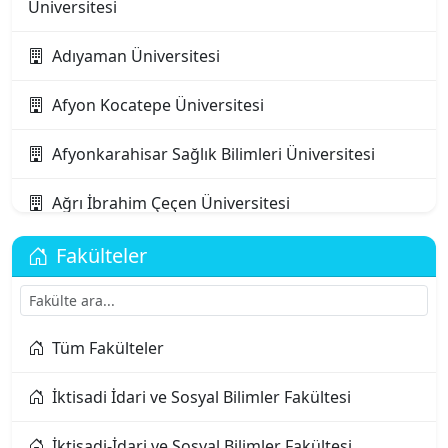
Üniversitesi
Adıyaman Üniversitesi
Afyon Kocatepe Üniversitesi
Afyonkarahisar Sağlık Bilimleri Üniversitesi
Ağrı İbrahim Çeçen Üniversitesi
Akdeniz Karpaz Üniversitesi
Fakülteler
Akdeniz Üniversitesi
Tüm Fakülteler
Aksaray Üniversitesi
İktisadi İdari ve Sosyal Bilimler Fakültesi
Alanya Alaaddin Keykubat Üniversitesi
İktisadi-İdari ve Sosyal Bilimler Fakültesi