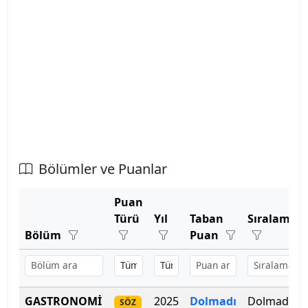
Atatürk Üniversitesi
Atılım Üniversitesi
Avrasya Üniversitesi
Aydın Adnan Menderes Üniversitesi
Azerbaycan Devlet Pedagoji Üniversitesi
Bölümler ve Puanlar
Bahçeşehir Kıbrıs Üniversitesi
Puan
Bahçeşehir Üniversitesi
Türü
Yıl
Taban
Sıralama
Bölüm
Puan
Balıkesir Üniversitesi
Bandırma Onyedi Eylül Üniversitesi
GASTRONOMİ
2025
Dolmadı
Dolmadı
SÖZ