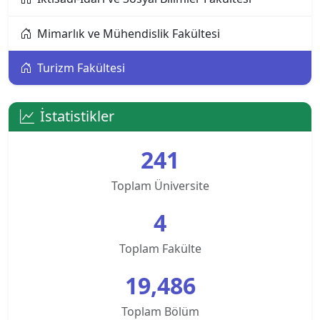
Alanya Üniversitesi
Mimarlık ve Mühendislik Fakültesi
Altınbaş Üniversitesi
Turizm Fakültesi
Amasya Üniversitesi
Anadolu Üniversitesi
İstatistikler
Ankara Bilim Üniversitesi
241
Ankara Hacı Bayram Veli Üniversitesi
Toplam Üniversite
Ankara Medipol Üniversitesi
4
Ankara Müzik ve Güzel Sanatlar Üniversitesi
Toplam Fakülte
19,486
Ankara Sosyal Bilimler Üniversitesi
Toplam Bölüm
Ankara Sosyal Bilimler Üniversitesi KKTC