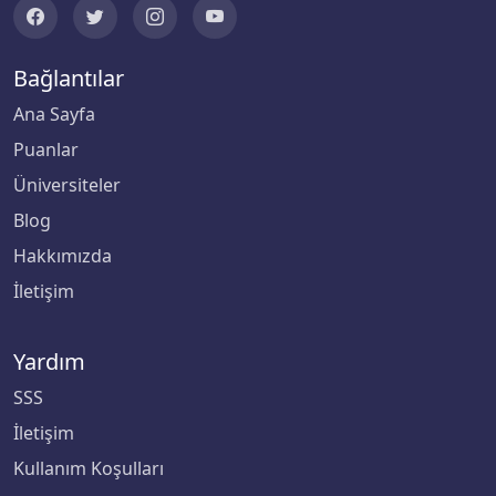
Biruni Üniversitesi
Bağlantılar
Bitlis Eren Üniversitesi
Ana Sayfa
Puanlar
Boğaziçi Üniversitesi
Üniversiteler
Bolu Abant İzzet Baysal Üniversitesi
Blog
Hakkımızda
Burdur Mehmet Akif Ersoy Üniversitesi
İletişim
Bursa Teknik Üniversitesi
Yardım
Bursa Uludağ Üniversitesi
SSS
Çağ Üniversitesi
İletişim
Kullanım Koşulları
Çanakkale Onsekiz Mart Üniversitesi