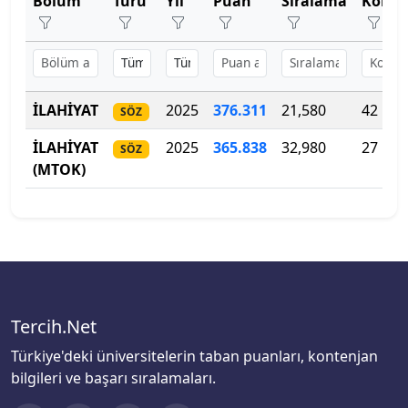
Bölüm
Türü
Yıl
Puan
Sıralama
Konte
Bartın Üniversitesi
Başkent Üniversitesi
Başkent Üniversitesi
İLAHİYAT
2025
376.311
21,580
42
SÖZ
Başkent Üniversitesi
İLAHİYAT
2025
365.838
32,980
27
SÖZ
(MTOK)
Batman Üniversitesi
Bayburt Üniversitesi
Beykoz Üniversitesi
Bezm-İ Alem Vakıf Üniversitesi
Tercih.Net
Türkiye'deki üniversitelerin taban puanları, kontenjan
Bilecik Şeyh Edebali Üniversitesi
bilgileri ve başarı sıralamaları.
Bingöl Üniversitesi