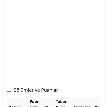
Atatürk Üniversitesi
Savaştepe Meslek Y.O.
Atılım Üniversitesi
Sındırgı Meslek Y.O.
Avrasya Üniversitesi
Spor Bilimleri Fakültesi
Aydın Adnan Menderes Üniversitesi
Tıp Fakültesi
Azerbaycan Devlet Pedagoji Üniversitesi
Turizm Fakültesi
Bahçeşehir Kıbrıs Üniversitesi
Veteriner Fakültesi
Bahçeşehir Üniversitesi
Balıkesir Üniversitesi
Bölümler ve Puanlar
Bandırma Onyedi Eylül Üniversitesi
Puan
Taban