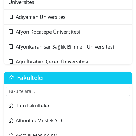
Üniversitesi
Adıyaman Üniversitesi
Afyon Kocatepe Üniversitesi
Afyonkarahisar Sağlık Bilimleri Üniversitesi
Ağrı İbrahim Çeçen Üniversitesi
Akdeniz Karpaz Üniversitesi
Fakülteler
Akdeniz Üniversitesi
Tüm Fakülteler
Aksaray Üniversitesi
Altınoluk Meslek Y.O.
Alanya Alaaddin Keykubat Üniversitesi
Ayvalık Meslek Y.O.