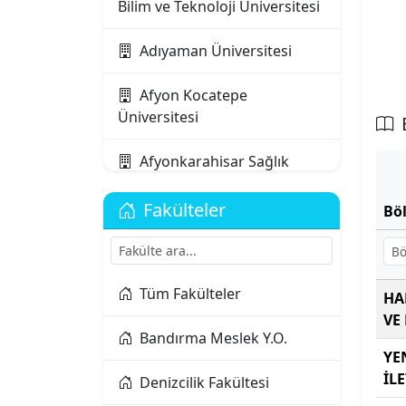
Bilim ve Teknoloji Üniversitesi
Adıyaman Üniversitesi
Afyon Kocatepe
Üniversitesi
Afyonkarahisar Sağlık
Bilimleri Üniversitesi
Fakülteler
Bö
Ağrı İbrahim Çeçen
Üniversitesi
Akdeniz Karpaz
Tüm Fakülteler
HA
Üniversitesi
VE
Bandırma Meslek Y.O.
YE
Akdeniz Üniversitesi
İL
Denizcilik Fakültesi
Aksaray Üniversitesi