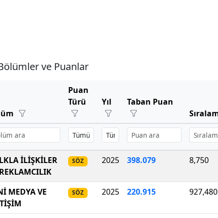
Bölümler ve Puanlar
Puan
Türü
Yıl
Taban Puan
lüm
Sırala
LKLA İLİŞKİLER
2025
398.079
8,750
SÖZ
 REKLAMCILIK
Nİ MEDYA VE
2025
220.915
927,480
SÖZ
ETİŞİM