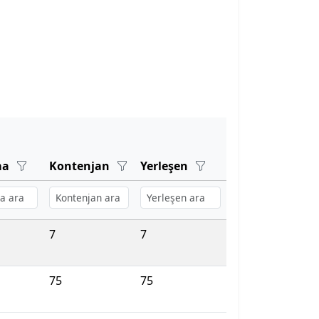
ma
Kontenjan
Yerleşen
7
7
75
75