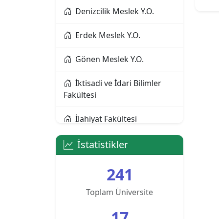
Denizcilik Meslek Y.O.
Alanya Alaaddin Keykubat
Üniversitesi
Erdek Meslek Y.O.
Alanya Üniversitesi
Gönen Meslek Y.O.
Altınbaş Üniversitesi
İktisadi ve İdari Bilimler
Fakültesi
Amasya Üniversitesi
İlahiyat Fakültesi
Anadolu Üniversitesi
İletişim Fakültesi
İstatistikler
Ankara Bilim Üniversitesi
İnsan ve Toplum Bilimleri
241
Fakültesi
Ankara Hacı Bayram Veli
Üniversitesi
Toplam Üniversite
Manyas Meslek Y.O.
17
Ankara Medipol