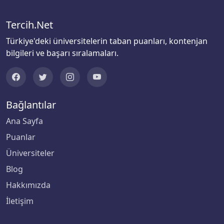
Bingöl Üniversitesi
Tercih.Net
Biruni Üniversitesi
Türkiye'deki üniversitelerin taban puanları, kontenjan
bilgileri ve başarı sıralamaları.
Bitlis Eren Üniversitesi
Boğaziçi Üniversitesi
Bağlantılar
Bolu Abant İzzet Baysal Üniversitesi
Ana Sayfa
Burdur Mehmet Akif Ersoy Üniversitesi
Puanlar
Üniversiteler
Bursa Teknik Üniversitesi
Blog
Bursa Uludağ Üniversitesi
Hakkımızda
İletişim
Çağ Üniversitesi