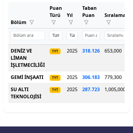
Bartın Üniversitesi
Puan
Taban
Türü
Yıl
Puan
Sıralama
Başkent Üniversitesi
Bölüm
Başkent Üniversitesi
DENİZ VE
2025
318.126
653,000
Başkent Üniversitesi
TYT
LİMAN
İŞLETMECİLİĞİ
Batman Üniversitesi
GEMİ İNŞAATI
2025
306.183
779,300
TYT
Bayburt Üniversitesi
SU ALTI
2025
287.723
1,005,000
TYT
Beykoz Üniversitesi
TEKNOLOJİSİ
Bezm-İ Alem Vakıf Üniversitesi
Bilecik Şeyh Edebali Üniversitesi