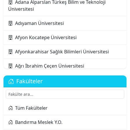
Adana Alparslan Türkeş Bilim ve Teknoloji
Üniversitesi
Adıyaman Üniversitesi
Afyon Kocatepe Üniversitesi
Afyonkarahisar Sağlık Bilimleri Üniversitesi
Ağrı İbrahim Çeçen Üniversitesi
Akdeniz Karpaz Üniversitesi
Fakülteler
Akdeniz Üniversitesi
Tüm Fakülteler
Aksaray Üniversitesi
Bandırma Meslek Y.O.
Alanya Alaaddin Keykubat Üniversitesi