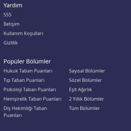
Çanakkale Onsekiz Mart Üniversitesi
Yardım
SSS
Çankaya Üniversitesi
İletişim
Çankırı Karatekin Üniversitesi
Kullanım Koşulları
Gizlilik
Çukurova Üniversitesi
Popüler Bölümler
Demiroğlu Bilim Üniversitesi
Hukuk Taban Puanları
Sayısal Bölümler
Dicle Üniversitesi
Tıp Taban Puanları
Sözel Bölümler
Doğu Akdeniz Üniversitesi
Psikoloji Taban Puanları
Eşit Ağırlık
Hemşirelik Taban Puanları
2 Yıllık Bölümler
Doğuş Üniversitesi
Diş Hekimliği Taban
Tüm Bölümler
Puanları
Dokuz Eylül Üniversitesi