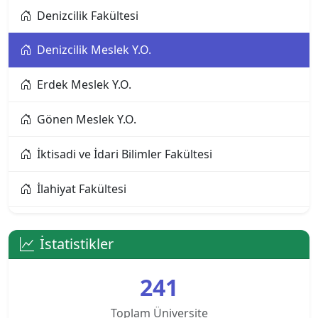
Denizcilik Fakültesi
Alanya Üniversitesi
Denizcilik Meslek Y.O.
Altınbaş Üniversitesi
Erdek Meslek Y.O.
Amasya Üniversitesi
Gönen Meslek Y.O.
Anadolu Üniversitesi
İktisadi ve İdari Bilimler Fakültesi
Ankara Bilim Üniversitesi
İlahiyat Fakültesi
Ankara Hacı Bayram Veli Üniversitesi
İletişim Fakültesi
Ankara Medipol Üniversitesi
İstatistikler
İnsan ve Toplum Bilimleri Fakültesi
Ankara Müzik ve Güzel Sanatlar Üniversitesi
241
Manyas Meslek Y.O.
Ankara Sosyal Bilimler Üniversitesi
Toplam Üniversite