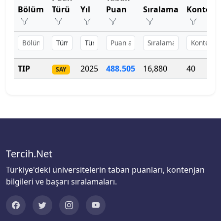
Bartın Üniversitesi
Bölüm
Türü
Yıl
Puan
Sıralama
Kontenj
Başkent Üniversitesi
Başkent Üniversitesi
TIP
2025
488
.
505
16,880
40
SAY
Başkent Üniversitesi
Batman Üniversitesi
Bayburt Üniversitesi
Beykoz Üniversitesi
Tercih.Net
Türkiye'deki üniversitelerin taban puanları, kontenjan
Bezm-İ Alem Vakıf Üniversitesi
bilgileri ve başarı sıralamaları.
Bilecik Şeyh Edebali Üniversitesi
Bingöl Üniversitesi