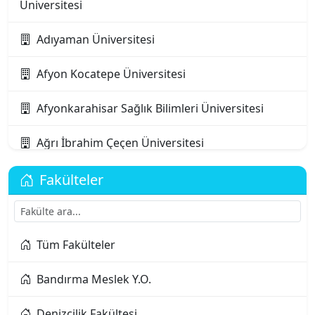
Üniversitesi
Adıyaman Üniversitesi
Afyon Kocatepe Üniversitesi
Afyonkarahisar Sağlık Bilimleri Üniversitesi
Ağrı İbrahim Çeçen Üniversitesi
Akdeniz Karpaz Üniversitesi
Fakülteler
Akdeniz Üniversitesi
Tüm Fakülteler
Aksaray Üniversitesi
Bandırma Meslek Y.O.
Alanya Alaaddin Keykubat Üniversitesi
Denizcilik Fakültesi