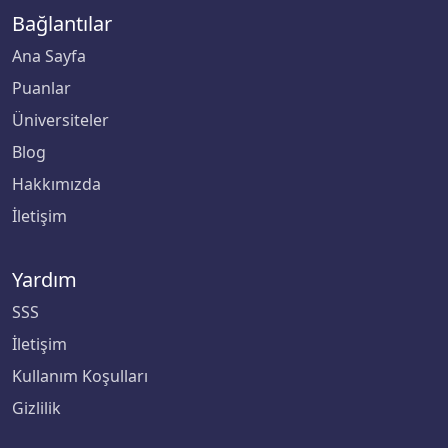
Bağlantılar
Biruni Üniversitesi
Ana Sayfa
Puanlar
Bitlis Eren Üniversitesi
Üniversiteler
Boğaziçi Üniversitesi
Blog
Hakkımızda
Bolu Abant İzzet Baysal Üniversitesi
İletişim
Burdur Mehmet Akif Ersoy Üniversitesi
Yardım
Bursa Teknik Üniversitesi
SSS
Bursa Uludağ Üniversitesi
İletişim
Kullanım Koşulları
Çağ Üniversitesi
Gizlilik
Çanakkale Onsekiz Mart Üniversitesi