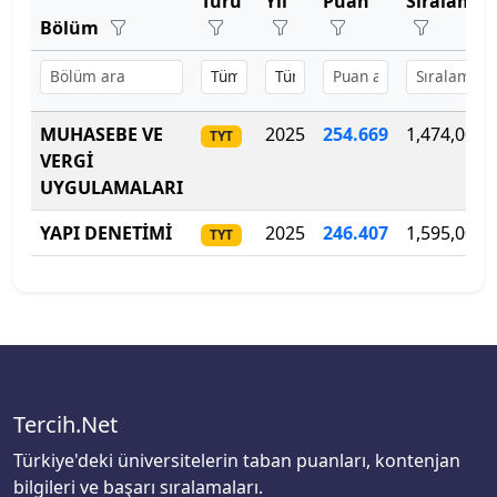
Türü
Yıl
Puan
Sıralama
Bartın Üniversitesi
Bölüm
Başkent Üniversitesi
Başkent Üniversitesi
MUHASEBE VE
2025
254.669
1,474,000
TYT
VERGİ
Başkent Üniversitesi
UYGULAMALARI
Batman Üniversitesi
YAPI DENETİMİ
2025
246.407
1,595,000
TYT
Bayburt Üniversitesi
Beykoz Üniversitesi
Bezm-İ Alem Vakıf Üniversitesi
Tercih.Net
Bilecik Şeyh Edebali Üniversitesi
Türkiye'deki üniversitelerin taban puanları, kontenjan
bilgileri ve başarı sıralamaları.
Bingöl Üniversitesi