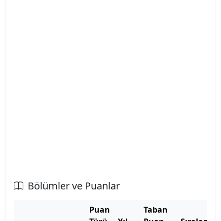
Atatürk Üniversitesi
Atılım Üniversitesi
Avrasya Üniversitesi
Aydın Adnan Menderes Üniversitesi
Azerbaycan Devlet Pedagoji Üniversitesi
Bahçeşehir Kıbrıs Üniversitesi
Bahçeşehir Üniversitesi
Balıkesir Üniversitesi
Bölümler ve Puanlar
Bandırma Onyedi Eylül Üniversitesi
Puan
Taban