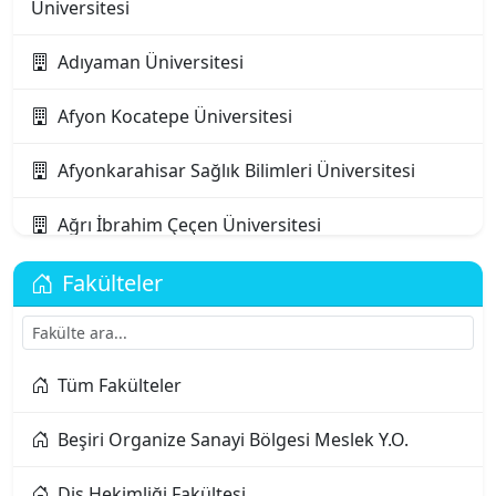
Üniversitesi
Adıyaman Üniversitesi
Afyon Kocatepe Üniversitesi
Afyonkarahisar Sağlık Bilimleri Üniversitesi
Ağrı İbrahim Çeçen Üniversitesi
Akdeniz Karpaz Üniversitesi
Fakülteler
Akdeniz Üniversitesi
Tüm Fakülteler
Aksaray Üniversitesi
Beşiri Organize Sanayi Bölgesi Meslek Y.O.
Alanya Alaaddin Keykubat Üniversitesi
Diş Hekimliği Fakültesi