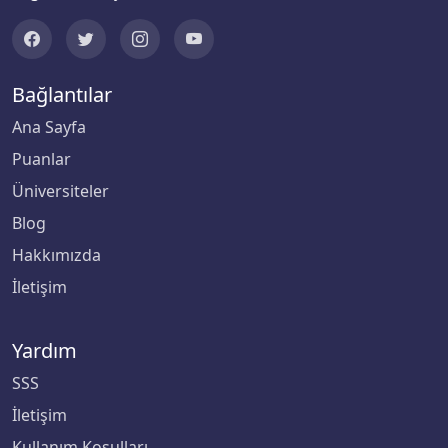
Biruni Üniversitesi
Bağlantılar
Bitlis Eren Üniversitesi
Ana Sayfa
Boğaziçi Üniversitesi
Puanlar
Bolu Abant İzzet Baysal Üniversitesi
Üniversiteler
Blog
Burdur Mehmet Akif Ersoy Üniversitesi
Hakkımızda
İletişim
Bursa Teknik Üniversitesi
Bursa Uludağ Üniversitesi
Yardım
SSS
Çağ Üniversitesi
İletişim
Çanakkale Onsekiz Mart Üniversitesi
Kullanım Koşulları