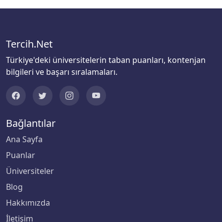
Biruni Üniversitesi
Tercih.Net
Bitlis Eren Üniversitesi
Türkiye'deki üniversitelerin taban puanları, kontenjan
Boğaziçi Üniversitesi
bilgileri ve başarı sıralamaları.
Bolu Abant İzzet Baysal Üniversitesi
Burdur Mehmet Akif Ersoy Üniversitesi
Bağlantılar
Ana Sayfa
Bursa Teknik Üniversitesi
Puanlar
Bursa Uludağ Üniversitesi
Üniversiteler
Blog
Çağ Üniversitesi
Hakkımızda
Çanakkale Onsekiz Mart Üniversitesi
İletişim