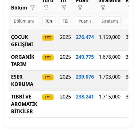
Türü
Yıl
Puan
Sıralama
Kon
Bartın Üniversitesi
Bölüm
Başkent Üniversitesi
Başkent Üniversitesi
ÇOCUK
2025
276.474
1,159,000
30
TYT
GELİŞİMİ
Başkent Üniversitesi
ORGANİK
2025
240.775
1,678,000
30
TYT
Batman Üniversitesi
TARIM
Bayburt Üniversitesi
ESER
2025
239.076
1,703,000
30
TYT
KORUMA
Beykoz Üniversitesi
TIBBİ VE
2025
238.241
1,715,000
30
TYT
AROMATİK
Bezm-İ Alem Vakıf Üniversitesi
BİTKİLER
Bilecik Şeyh Edebali Üniversitesi
Bingöl Üniversitesi