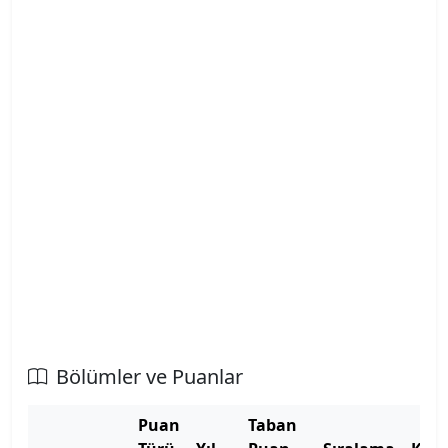
Atatürk Üniversitesi
Atılım Üniversitesi
Avrasya Üniversitesi
Aydın Adnan Menderes Üniversitesi
Azerbaycan Devlet Pedagoji Üniversitesi
Bahçeşehir Kıbrıs Üniversitesi
Bahçeşehir Üniversitesi
Balıkesir Üniversitesi
Bölümler ve Puanlar
Bandırma Onyedi Eylül Üniversitesi
Puan
Taban