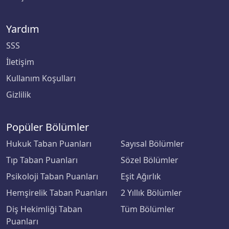
Çankaya Üniversitesi
Yardım
Çankırı Karatekin Üniversitesi
SSS
İletişim
Çukurova Üniversitesi
Kullanım Koşulları
Demiroğlu Bilim Üniversitesi
Gizlilik
Dicle Üniversitesi
Popüler Bölümler
Hukuk Taban Puanları
Sayısal Bölümler
Doğu Akdeniz Üniversitesi
Tıp Taban Puanları
Sözel Bölümler
Doğuş Üniversitesi
Psikoloji Taban Puanları
Eşit Ağırlık
Hemşirelik Taban Puanları
2 Yıllık Bölümler
Dokuz Eylül Üniversitesi
Diş Hekimliği Taban
Tüm Bölümler
Düzce Üniversitesi
Puanları