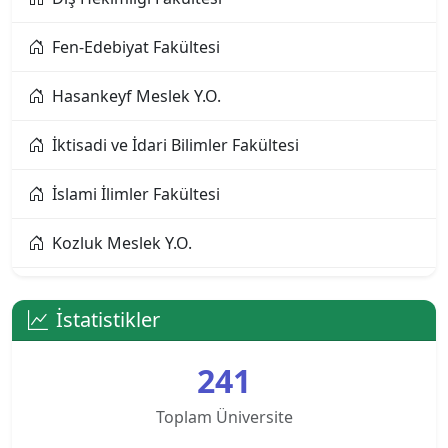
Alanya Üniversitesi
Fen-Edebiyat Fakültesi
Altınbaş Üniversitesi
Hasankeyf Meslek Y.O.
Amasya Üniversitesi
İktisadi ve İdari Bilimler Fakültesi
Anadolu Üniversitesi
İslami İlimler Fakültesi
Ankara Bilim Üniversitesi
Kozluk Meslek Y.O.
Ankara Hacı Bayram Veli Üniversitesi
Mühendislik-Mimarlık Fakültesi
Ankara Medipol Üniversitesi
İstatistikler
Sağlık Bilimleri Fakültesi
Ankara Müzik ve Güzel Sanatlar Üniversitesi
241
Sağlık Hizmetleri Meslek Y.O.
Ankara Sosyal Bilimler Üniversitesi
Toplam Üniversite
Sason Meslek Y.O.
Ankara Sosyal Bilimler Üniversitesi KKTC