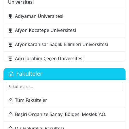
Üniversitesi
Adıyaman Üniversitesi
Afyon Kocatepe Üniversitesi
Afyonkarahisar Sağlık Bilimleri Üniversitesi
Ağrı İbrahim Çeçen Üniversitesi
Akdeniz Karpaz Üniversitesi
Fakülteler
Akdeniz Üniversitesi
Tüm Fakülteler
Aksaray Üniversitesi
Beşiri Organize Sanayi Bölgesi Meslek Y.O.
Alanya Alaaddin Keykubat Üniversitesi
Diş Hekimliği Fakültesi